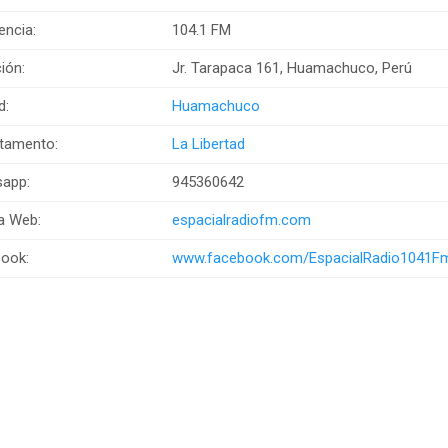
encia:
104.1 FM
ión:
Jr. Tarapaca 161, Huamachuco, Perú
d:
Huamachuco
tamento:
La Libertad
app:
945360642
a Web:
espacialradiofm.com
ook:
www.facebook.com/EspacialRadio1041F