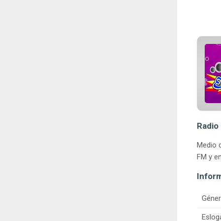
Radio
Medio d
FM y en
Infor
Géner
Eslog