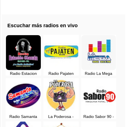
Escuchar más radios en vivo
Radio Estacion
Radio Pajaten
Radio La Mega
Chazuta en vivo -
102.9 FM en vivo -
94.9 FM en vivo -
San Martin
Juanjui, San Martin
San José De Sisa,
San Martin
Radio Samanta
La Poderosa -
Radio Sabor 90 -
Tarapoto en vivo
Alberto Leveau,
Tocache, San
San Martín
Martin