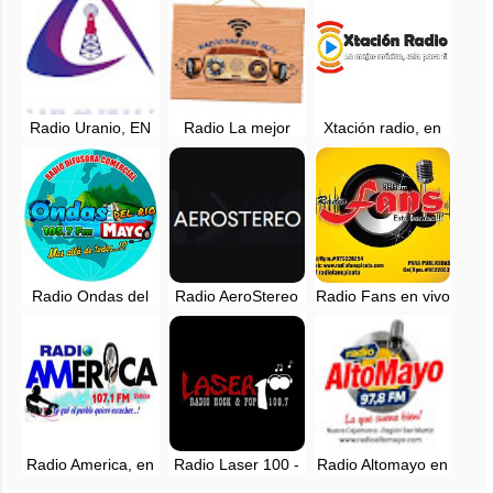
Radio Uranio, EN
Radio La mejor
Xtación radio, en
VIVO - Rioja, San
mezcla, EN VIVO -
vivo - Tarapoto,
Martin
Moyobamba
San Martin
Radio Ondas del
Radio AeroStereo
Radio Fans en vivo
Rio Mayo, EN
en vivo - Uchiza,
- Picota, San
VIVO - La Nueva
San Martin
Martin - 95.5 FM
Cajamarca
Radio America, en
Radio Laser 100 -
Radio Altomayo en
vivo - 107.1 FM -
100.7 FM -
vivo - 97.8 FM -