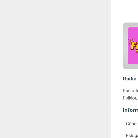
Radio 
Radio f
Folklor
Infor
Géner
Eslog