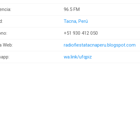
encia:
96.5 FM
d:
Tacna, Perú
ono:
+51 930 412 050
a Web:
radiofiestatacnaperu.blogspot.com
app:
wa.link/ufqpiz