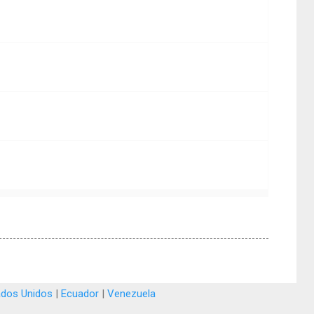
ados Unidos
|
Ecuador
|
Venezuela