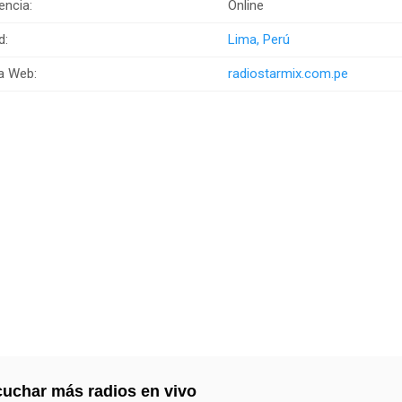
encia:
Online
d:
Lima, Perú
a Web:
radiostarmix.com.pe
uchar más radios en vivo