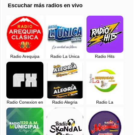
Escuchar más radios en vivo
Radio Arequipa
Radio La Unica
Radio Hits
Clasica en vivo
Arequipa en vivo -
Arequipa en vivo
95.5 FM - Perú
Radio Conexion en
Radio Alegria
Radio La
vivo - 102.9 FM -
Chaparra, Caraveli
Hermandad Hayar
Arequipa
- Arequipa, Perú
- Arequipa, Perú