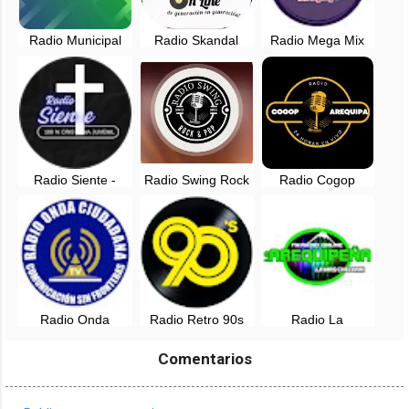
Radio Municipal
Radio Skandal
Radio Mega Mix
1120 AM Al mejor
Arequipa, Perú
Bravaza - San
estilo - Arequipa
Camilo, Arequipa
Radio Siente -
Radio Swing Rock
Radio Cogop
Arequipa, Perú
and Pop - Lima
Arequipa en vivo
Radio Onda
Radio Retro 90s
Radio La
Ciudadana en vivo
en vivo - Arequipa,
Arequipeña en vivo
- Arequipa, Perú
Peru
- Arequipa, Peru
Comentarios