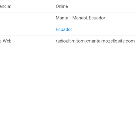
encia:
Online
:
Manta - Manabí, Ecuador
Ecuador
a Web:
radioultimitomixmanta.mozellosite.com