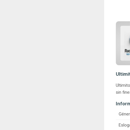
Ultimi
Ultimit
sin fin
Infor
Géner
Eslog