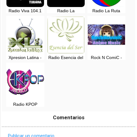
Radio Viva 104.1
Radio La
Radio La Ruta
FM - Tijuana, Baja
Mexicanita
Latina, en vivo -
California
Sapichu, EN VIVO
Obregón, México
- Michoacan
Xpresion Latina -
Radio Esencia del
Rock N ComiC -
Mexico
Ser - Mexico
Anime Music -
Mexico
Radio KPOP
México en vivo
Comentarios
Publicar un comentario