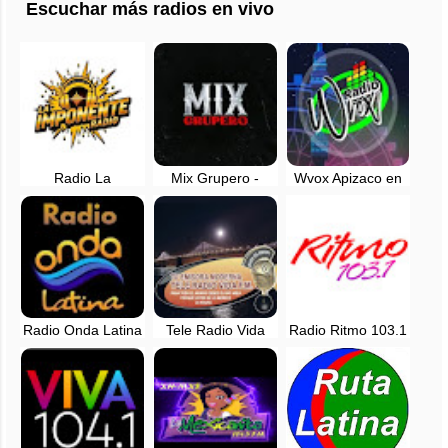
Escuchar más radios en vivo
Radio La
Mix Grupero -
Wvox Apizaco en
Imponente en vivo
Radio en vivo -
vivo - Tlaxcala,
- Mexico
Mexico
Mexico
Radio Onda Latina
Tele Radio Vida
Radio Ritmo 103.1
- Tijuana, Baja
FM - EN VIVO
FM - Tijuana, Baja
California - Mèxico
California