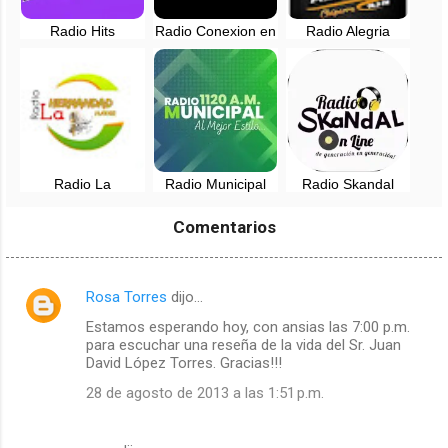
Radio Hits
Radio Conexion en
Radio Alegria
Arequipa en vivo
vivo - 102.9 FM -
Chaparra, Caraveli
Arequipa
- Arequipa, Perú
Radio La
Radio Municipal
Radio Skandal
Hermandad Hayar
1120 AM Al mejor
Arequipa, Perú
- Arequipa, Perú
estilo - Arequipa
Comentarios
Rosa Torres
dijo…
C
Estamos esperando hoy, con ansias las 7:00 p.m.
o
para escuchar una reseña de la vida del Sr. Juan
m
David López Torres. Gracias!!!
e
28 de agosto de 2013 a las 1:51 p.m.
n
t