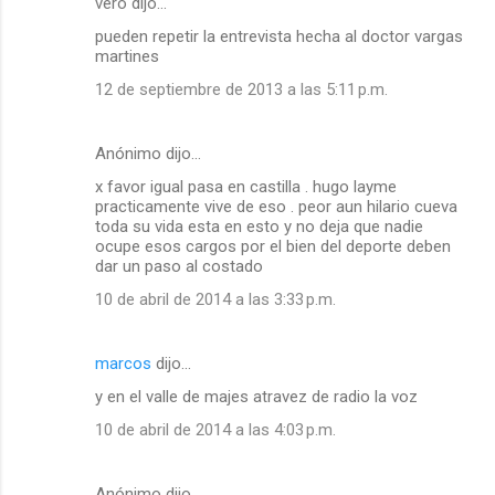
vero dijo…
a
pueden repetir la entrevista hecha al doctor vargas
r
martines
i
12 de septiembre de 2013 a las 5:11 p.m.
o
s
Anónimo dijo…
x favor igual pasa en castilla . hugo layme
practicamente vive de eso . peor aun hilario cueva
toda su vida esta en esto y no deja que nadie
ocupe esos cargos por el bien del deporte deben
dar un paso al costado
10 de abril de 2014 a las 3:33 p.m.
marcos
dijo…
y en el valle de majes atravez de radio la voz
10 de abril de 2014 a las 4:03 p.m.
Anónimo dijo…