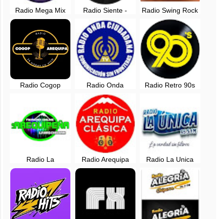
Radio Mega Mix
Radio Siente -
Radio Swing Rock
Bravaza - San
Arequipa, Perú
and Pop - Lima
Camilo, Arequipa
Radio Cogop
Radio Onda
Radio Retro 90s
Arequipa en vivo
Ciudadana en vivo
en vivo - Arequipa,
- Arequipa, Perú
Peru
Radio La
Radio Arequipa
Radio La Unica
Arequipeña en vivo
Clasica en vivo
Arequipa en vivo -
- Arequipa, Peru
95.5 FM - Perú