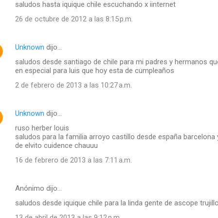
saludos hasta iquique chile escuchando x iinternet
26 de octubre de 2012 a las 8:15 p.m.
Unknown
dijo…
saludos desde santiago de chile para mi padres y hermanos qu
en especial para luis que hoy esta de cumpleaños
2 de febrero de 2013 a las 10:27 a.m.
Unknown
dijo…
ruso herber louis
saludos para la familia arroyo castillo desde españa barcelona 
de elvito cuidence chauuu
16 de febrero de 2013 a las 7:11 a.m.
Anónimo dijo…
saludos desde iquique chile para la linda gente de ascope trujill
13 de abril de 2013 a las 9:12 p.m.