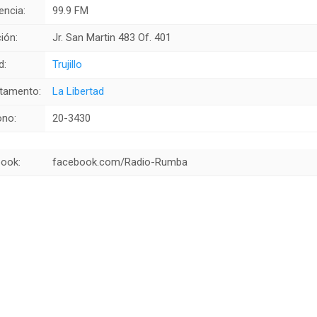
encia:
99.9 FM
ión:
Jr. San Martin 483 Of. 401
d:
Trujillo
tamento:
La Libertad
ono:
20-3430
ook:
facebook.com/Radio-Rumba