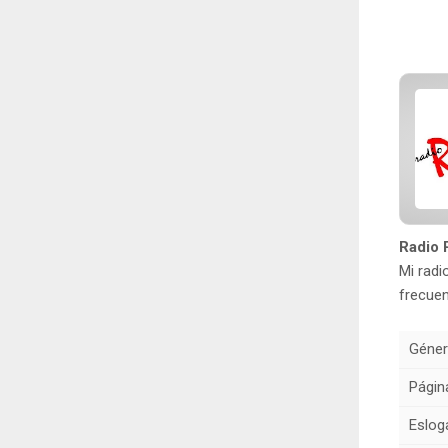
Radio R
Mi radi
frecuen
Géner
Págin
Eslog