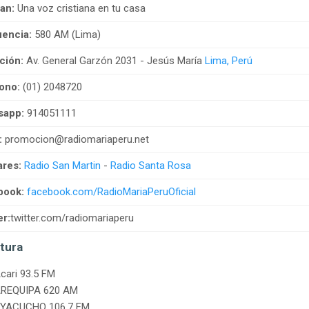
an:
Una voz cristiana en tu casa
encia:
580 AM (Lima)
ción:
Av. General Garzón 2031 - Jesús María
Lima, Perú
ono:
(01) 2048720
sapp:
914051111
:
promocion@radiomariaperu.net
ares:
Radio San Martin
-
Radio Santa Rosa
book:
facebook.com/RadioMariaPeruOficial
er:
twitter.com/radiomariaperu
tura
cari 93.5 FM
REQUIPA 620 AM
YACUCHO 106.7 FM