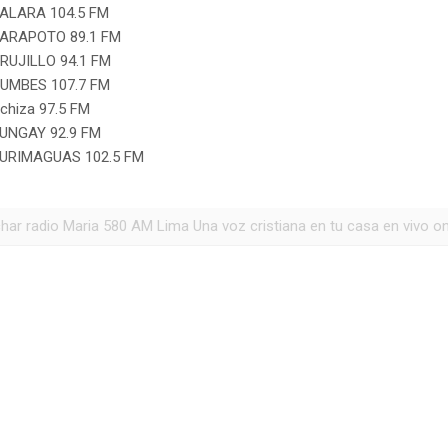
ALARA 104.5 FM
ARAPOTO 89.1 FM
RUJILLO 94.1 FM
UMBES 107.7 FM
chiza 97.5 FM
UNGAY 92.9 FM
URIMAGUAS 102.5 FM
har radio Maria 580 AM Lima Una voz cristiana en tu casa en vivo onli