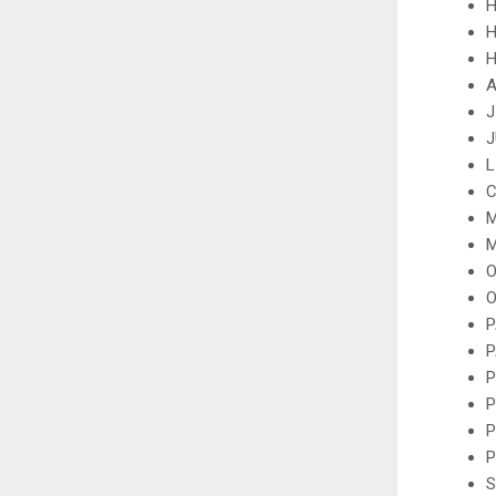
H
H
H
A
J
J
L
C
M
O
O
P
P
P
P
P
P
S