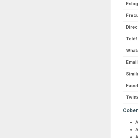
Eslog
Frecu
Direc
Teléf
What
Email
Simil
Face
Twitt
Cober
A
A
A