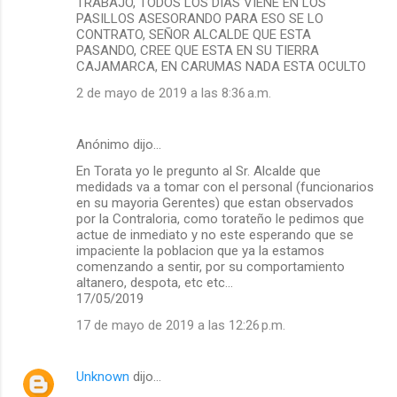
TRABAJO, TODOS LOS DÍAS VIENE EN LOS
PASILLOS ASESORANDO PARA ESO SE LO
CONTRATO, SEÑOR ALCALDE QUE ESTA
PASANDO, CREE QUE ESTA EN SU TIERRA
CAJAMARCA, EN CARUMAS NADA ESTA OCULTO
2 de mayo de 2019 a las 8:36 a.m.
Anónimo dijo…
En Torata yo le pregunto al Sr. Alcalde que
medidads va a tomar con el personal (funcionarios
en su mayoria Gerentes) que estan observados
por la Contraloria, como torateño le pedimos que
actue de inmediato y no este esperando que se
impaciente la poblacion que ya la estamos
comenzando a sentir, por su comportamiento
altanero, despota, etc etc...
17/05/2019
17 de mayo de 2019 a las 12:26 p.m.
Unknown
dijo…