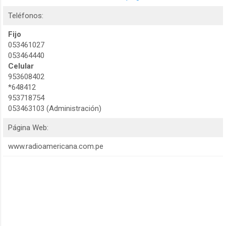
Teléfonos:
Fijo
053461027
053464440
Celular
953608402
*648412
953718754
053463103 (Administración)
Página Web:
www.radioamericana.com.pe