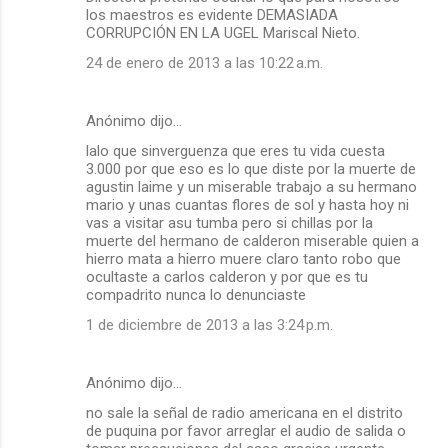
e
los maestros es evidente DEMASIADA
n
CORRUPCIÓN EN LA UGEL Mariscal Nieto.
t
24 de enero de 2013 a las 10:22 a.m.
a
r
Anónimo dijo…
i
lalo que sinverguenza que eres tu vida cuesta
o
3.000 por que eso es lo que diste por la muerte de
agustin laime y un miserable trabajo a su hermano
s
mario y unas cuantas flores de sol y hasta hoy ni
vas a visitar asu tumba pero si chillas por la
muerte del hermano de calderon miserable quien a
hierro mata a hierro muere claro tanto robo que
ocultaste a carlos calderon y por que es tu
compadrito nunca lo denunciaste
1 de diciembre de 2013 a las 3:24 p.m.
Anónimo dijo…
no sale la señal de radio americana en el distrito
de puquina por favor arreglar el audio de salida o