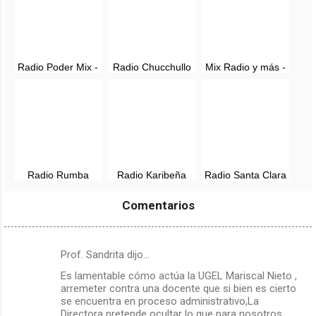
Radio Poder Mix -
Radio Chucchullo
Mix Radio y más -
Moquegua
Perú - EN VIVO -
Ilo, Moquegua
Moquegua
Radio Rumba
Radio Karibeña
Radio Santa Clara
Moquegua, en vivo
Moquegua en vivo
ILO - en vivo - ILO,
- 99.3 FM
Moquegua
Comentarios
Prof. Sandrita dijo…
C
Es lamentable cómo actúa la UGEL Mariscal Nieto ,
o
arremeter contra una docente que si bien es cierto
m
se encuentra en proceso administrativo,La
Directora pretende ocultar lo que para nosotros