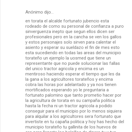
Anónimo dijo…
en torata el alcalde fortunato jubencio esta
rodeado de como su personal de confianza a puro
sinverguenza inepto que segun ellos dicen ser
profesionales pero en la cancha se ven los gallos
y estos personajes solo sirven para calentar el
asiento y esperar su sueldazo el fin de mes esto
esta sucediendo en todas las areas del municipio
torateño un ejemplo la uosmed que tiene un
representante que no puede solucionar las fallas
del unico tractor agricola y encima es un
mentiroso haciendo esperar el tiempo que les da
la gana a los agricultores torateños y encima
cobra las horas por adelantado y ya nos tienen
mortificados esperando yo le preguntaria a
fortunato palomino que tanto prometio hacer por
la agricultura de torata en su campaña politica
hasta la fecha ni un tractor agricola a podido
conseguir para el municipio por lo menos siquiera
para alquilar a los agricultores sera fortunato que
invertiste en tu capaña politica y hoy has hecho del
municipio torateño tu gallinita de los huevos de