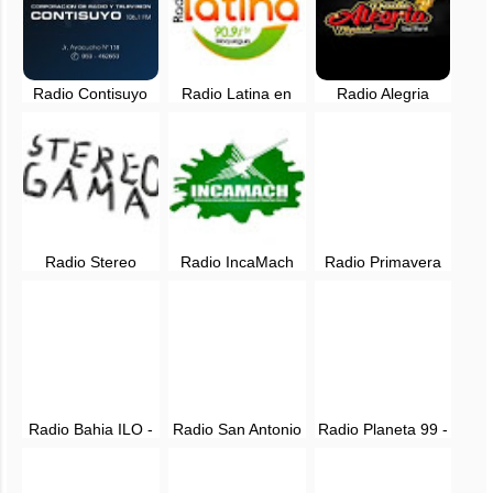
Radio Contisuyo
Radio Latina en
Radio Alegria
en vivo - 106.1 FM
vivo - 90.9 FM -
Tropical del Peru -
- Moquegua
Moquegua
Ilo Moquegua
Radio Stereo
Radio IncaMach
Radio Primavera
Gama en vivo -
en vivo -
96.3 FM en vivo -
Moquegua, Perú
Moquegua, Perú
Moquegua
Radio Bahia ILO -
Radio San Antonio
Radio Planeta 99 -
EN VIVO
Moquegua EN
Moquegua
VIVO