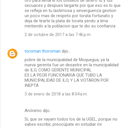
oro para llenarte los bolsillos de dinero tu y tus
secuaces y despues largarte por que eso es lo que
se refleja en tu lastimosa y sinverguenza gestion
un poco mas de respeto por torata fortunato y
deja de tirarte la plata de torata yendo a lima
mintiendo a la poblacion que te dio su confianza .
2 de octubre de 2017 a las 7:46 p.m.
toroman thoroman
dijo…
pobre de la municipalidad de Moquegua, ya la
nueva gerenta fue un desastre en la municipalidad
de ILO, COMO GERENTE MUNICIPAL
ES LA PEOR FUNCIONARIA QUE TUBO LA
MUNICIPALIDAD DE ILO, Y LA VOTARON POR
INEPTA
3 de enero de 2018 a las 8:04 a.m.
Anónimo dijo…
Si, que se vayam todos los de la UGEL, porque no
sabes escribir, preocúpate en estudiar mi