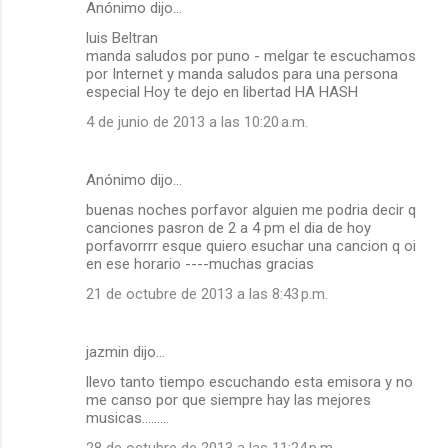
Anónimo dijo…
luis Beltran
manda saludos por puno - melgar te escuchamos
por Internet y manda saludos para una persona
especial Hoy te dejo en libertad HA HASH
4 de junio de 2013 a las 10:20 a.m.
Anónimo dijo…
buenas noches porfavor alguien me podria decir q
canciones pasron de 2 a 4 pm el dia de hoy
porfavorrrr esque quiero esuchar una cancion q oi
en ese horario ----muchas gracias
21 de octubre de 2013 a las 8:43 p.m.
jazmin dijo…
llevo tanto tiempo escuchando esta emisora y no
me canso por que siempre hay las mejores
musicas.........
28 de octubre de 2013 a las 11:24 p.m.