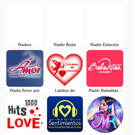
Radios
Radio Boda
Radio Estación
Romanticas en
Consejos, en vivo
Amor, en vivo
Español, en vivo
Radio Amor por
Latidos de
Radio Baladitas -
Cable en vivo -
Corazon - Radio
EN VIVO - Lima,
Lima, Peru
en vivo - Nuevo
Perú
Chimbote