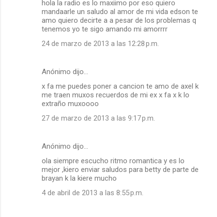
hola la radio es lo maxiimo por eso quiero
o
mandaarle un saludo al amor de mi vida edson te
m
amo quiero decirte a a pesar de los problemas q
tenemos yo te sigo amando mi amorrrr
e
24 de marzo de 2013 a las 12:28 p.m.
n
t
a
Anónimo dijo…
r
x fa me puedes poner a cancion te amo de axel k
me traen muxos recuerdos de mi ex x fa x k lo
i
extraño muxoooo
o
27 de marzo de 2013 a las 9:17 p.m.
s
Anónimo dijo…
ola siempre escucho ritmo romantica y es lo
mejor ,kiero enviar saludos para betty de parte de
brayan k la kiere mucho
4 de abril de 2013 a las 8:55 p.m.