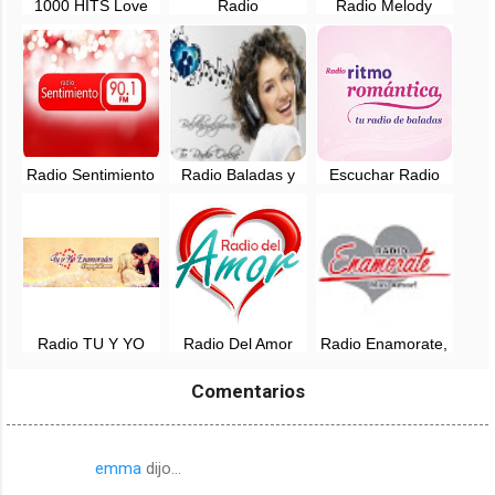
1000 HITS Love
Radio
Radio Melody
Sentimientos, en
Romantica en vivo
vivo - Lima, Perú
- Lima, Perú
Radio Sentimiento
Radio Baladas y
Escuchar Radio
- 90.1 FM - Cusco,
Algo mas EN VIVO
Ritmo Romantica,
en vivo
- Venezuela
en vivo
Radio TU Y YO
Radio Del Amor
Radio Enamorate,
Enamorados -
Perú, en vivo -
en vivo - Lima,
online - Barranca,
Siempre a tu lado
Perú
Comentarios
Lima
emma
dijo…
C