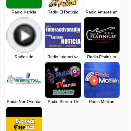
Radio Karicia
Radio El Refugio
Radio Antares en
Tarapoto en vivo -
del Puma, en vivo -
vivo - 91.9 FM -
San Martin, Perú
San Martin, Perú
Tarapoto, Perú
Radios de
Radio Interactiva
Radio Platinium
Tarapoto, Perú -
98.3 FM -
Rock and Pop en
en vivo
Tarapoto, en vivo
vivo - Tarapoto,
San Martin
Radio Nor Oriental
Radio Stereo TV
Radio Motilon
90.5 FM en vivo -
95.7 FM en vivo -
Tarapoto
Tarapoto, San
Tarapoto, San
Martin
Martin