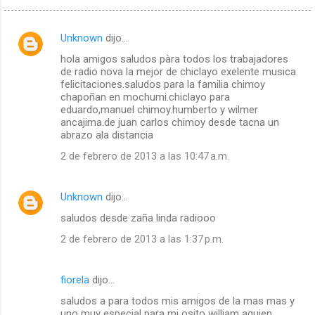
Unknown
dijo…
C
hola amigos saludos pàra todos los trabajadores
o
de radio nova la mejor de chiclayo exelente musica
m
felicitaciones.saludos para la familia chimoy
chapoñan en mochumi.chiclayo para
e
eduardo,manuel chimoy.humberto y wilmer
n
ancajima.de juan carlos chimoy desde tacna un
abrazo ala distancia
t
2 de febrero de 2013 a las 10:47 a.m.
a
r
Unknown
dijo…
i
o
saludos desde zaña linda radiooo
s
2 de febrero de 2013 a las 1:37 p.m.
fiorela
dijo…
saludos a para todos mis amigos de la mas mas y
uno muy especial para mi osito william aquien