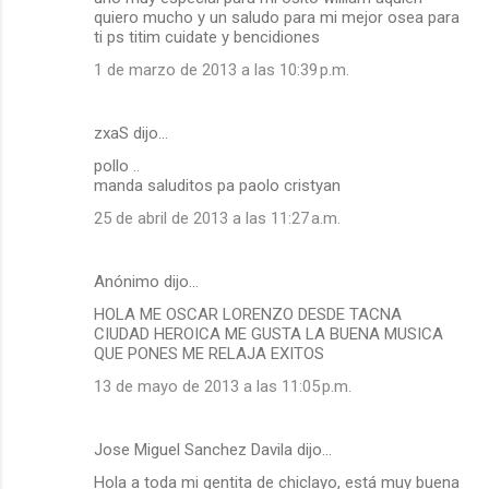
quiero mucho y un saludo para mi mejor osea para
ti ps titim cuidate y bencidiones
1 de marzo de 2013 a las 10:39 p.m.
zxaS dijo…
pollo ..
manda saluditos pa paolo cristyan
25 de abril de 2013 a las 11:27 a.m.
Anónimo dijo…
HOLA ME OSCAR LORENZO DESDE TACNA
CIUDAD HEROICA ME GUSTA LA BUENA MUSICA
QUE PONES ME RELAJA EXITOS
13 de mayo de 2013 a las 11:05 p.m.
Jose Miguel Sanchez Davila dijo…
Hola a toda mi gentita de chiclayo, está muy buena