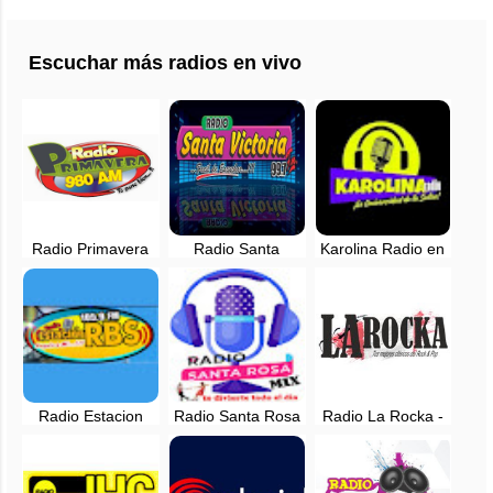
Escuchar más radios en vivo
Radio Primavera
Radio Santa
Karolina Radio en
980 AM - Chiclayo,
Victoria, en vivo -
vivo - Chiclayo,
en vivo
Chiclayo - 99.7 FM
Perú
Radio Estacion
Radio Santa Rosa
Radio La Rocka -
RBS - Nueva Arica,
Mix - EN VIVO -
EN VIVO -
Chiclayo
Chiclayo
Chiclayo, Perú