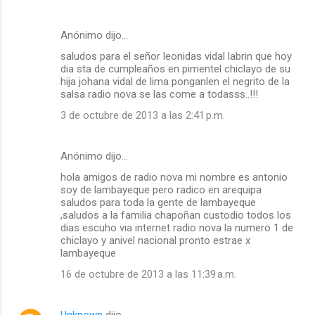
Anónimo dijo…
saludos para el señor leonidas vidal labrin que hoy
dia sta de cumpleaños en pimentel chiclayo de su
hija johana vidal de lima ponganlen el negrito de la
salsa radio nova se las come a todasss..!!!
3 de octubre de 2013 a las 2:41 p.m.
Anónimo dijo…
hola amigos de radio nova mi nombre es antonio
soy de lambayeque pero radico en arequipa
saludos para toda la gente de lambayeque
,saludos a la familia chapoñan custodio todos los
dias escuho via internet radio nova la numero 1 de
chiclayo y anivel nacional pronto estrae x
lambayeque
16 de octubre de 2013 a las 11:39 a.m.
Unknown
dijo…