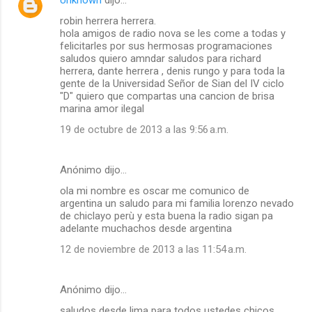
robin herrera herrera.
hola amigos de radio nova se les come a todas y
felicitarles por sus hermosas programaciones
saludos quiero amndar saludos para richard
herrera, dante herrera , denis rungo y para toda la
gente de la Universidad Señor de Sian del IV ciclo
"D" quiero que compartas una cancion de brisa
marina amor ilegal
19 de octubre de 2013 a las 9:56 a.m.
Anónimo dijo…
ola mi nombre es oscar me comunico de
argentina un saludo para mi familia lorenzo nevado
de chiclayo perù y esta buena la radio sigan pa
adelante muchachos desde argentina
12 de noviembre de 2013 a las 11:54 a.m.
Anónimo dijo…
saludos desde lima para todos ustedes chicos