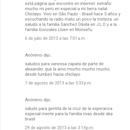
está página que encontre en internet. extraño
mucho mi perú en especial a mi tierra natal
Chiclayo. Vivo en São Paulo - Brasil hace 5 años y
escuchando la radio mato un poco la tristeza. un
saludo a la familia Sanchez Dávila en J.L.O y a la
familia Gonzales Lluen en Monsefu.
6 de julio de 2013 a las 7:01 a.m.
Anónimo dijo…
saludos para vanessa zapata de parte de
alexander. que la amo mucho mucho mucho.
desde tumbes hacia chiclayo
7 de agosto de 2013 a las 5:33 p.m.
Anónimo dijo…
saluds para gentita de la cruz de la esperanza
especial mente para la família rivas desde aka
brasil
29 de agosto de 2013 a las 3:14 p.m.