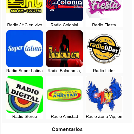
Radio JHC en vivo
Radio Colonial
Radio Fiesta
- 660 AM - 107.7
105.7 FM -
Monsefu - 101.4
FM - Chiclayo
Chiclayo, en vivo
FM - Chiclayo, en
vivo
Radio Super Latina
Radio Baladamia,
Radio Lider
- 103.3 FM -
en vivo - Chiclayo,
Pimentel - 99.3 FM
Cayalti - Zaña, en
Perú
- Chiclayo
vivo
Radio Stereo
Radio Amistad
Radio Zona Vip, en
Digital Cayalti -
Chiclayo EN VIVO
vivo - Chiclayo,
93.7 FM -
- 1330 AM
Lambayeque
Comentarios
Chiclayo, en vivo