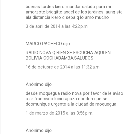
buenas tardes kiero mandar saludo para mi
amorzote briggitte angel de los jardines. aunq ste
ala distancia kiero q sepa q lo amo mucho
3 de abril de 2014 a las 4:22 p.m.
MARCO PACHECO dijo…
RADIO NOVA Q BIEN SE ESCUCHA AQUI EN
BOLIVIA COCHABAMBA,SALUDOS
16 de octubre de 2014 a las 11:32 a.m.
Anónimo dijo…
desde moquegua radio nova por favor de le aviso
a sr francisco lucio apaza condori que se
dcomunique urgente a la ciudad de moquegua
1 de marzo de 2015 a las 3:56 p.m.
Anónimo dijo…