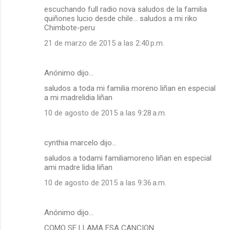
escuchando full radio nova saludos de la familia
quiñones lucio desde chile... saludos a mi riko
Chimbote-peru
21 de marzo de 2015 a las 2:40 p.m.
Anónimo dijo…
saludos a toda mi familia moreno liñan en especial
a mi madrelidia liñan
10 de agosto de 2015 a las 9:28 a.m.
cynthia marcelo dijo…
saludos a todami familiamoreno liñan en especial
ami madre lidia liñan
10 de agosto de 2015 a las 9:36 a.m.
Anónimo dijo…
COMO SE LLAMA ESA CANCION