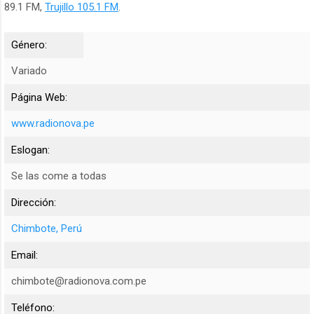
89.1 FM,
Trujillo 105.1 FM
.
Género:
Variado
Página Web:
www.radionova.pe
Eslogan:
Se las come a todas
Dirección:
Chimbote, Perú
Email:
chimbote@radionova.com.pe
Teléfono: