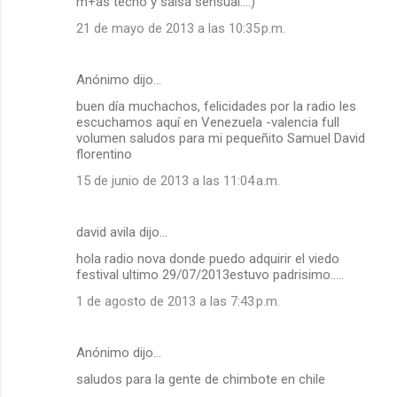
r
m+ás techo y salsa sensual...:)
i
21 de mayo de 2013 a las 10:35 p.m.
o
s
Anónimo dijo…
buen día muchachos, felicidades por la radio les
escuchamos aquí en Venezuela -valencia full
volumen saludos para mi pequeñito Samuel David
florentino
15 de junio de 2013 a las 11:04 a.m.
david avila dijo…
hola radio nova donde puedo adquirir el viedo
festival ultimo 29/07/2013estuvo padrisimo.....
1 de agosto de 2013 a las 7:43 p.m.
Anónimo dijo…
saludos para la gente de chimbote en chile