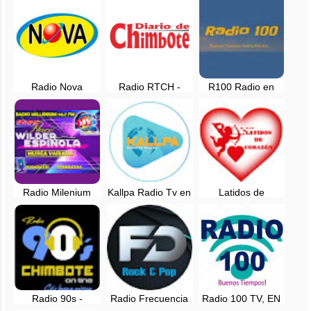
- Ancash
Radio Nova
Radio RTCH -
R100 Radio en
Chimbote en vivo -
Diario de
vivo - Chimbote,
104.3 FM
Chimbote, en vivo
Perú
Radio Milenium
Kallpa Radio Tv en
Latidos de
92.7 FM - Santa,
vivo - Chimbote
Corazon - Radio
Chimbote
en vivo - Nuevo
Chimbote
Radio 90s -
Radio Frecuencia
Radio 100 TV, EN
Chimbote
Delta, EN VIVO -
VIVO - Chimbote,