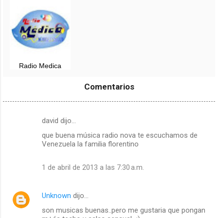
Chimbote
Ancash
Radio Medica
Chimbote - 102.7
FM, en vivo
Comentarios
david dijo…
C
que buena música radio nova te escuchamos de
o
Venezuela la familia florentino
m
e
1 de abril de 2013 a las 7:30 a.m.
n
t
Unknown
dijo…
a
son musicas buenas..pero me gustaria que pongan