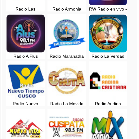
Radio Las
Radio Armonia
RW Radio en vivo -
Orquideas 98.5
Quehue en vivo -
Cusco, Peru
FM en vivo -
Canas, Cusco
Urubamba, Cusco
Radio A Plus
Radio Maranatha
Radio La Verdad
Urubamba 98.1
San Jeronimo
Tinke 97.7 FM -
FM en vivo -
Cusco
Quispicanchi,
Cusco, Perú
Cusco
Radio Nuevo
Radio La Movida
Radio Andina
tiempo
Gigante en vivo -
Cristiana en vivo -
Cusco106.1 FM en
Sicuani, Cusco
Canas, Cusco
vivo