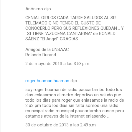
Anónimo dijo…
GENIAL OIRLOS CADA TARDE SALUDOS AL SR
TELEMACO Q NO TENGO EL GUSTO DE
CONOCERLO PERO SUS REFLEXIONES QUEDAN .. Y
..SI TIENE "AZUCENA CANTARINA" de RONALD
SÁENZ "El Angel" GRACIAS
Amigos de la UNSAAC
Rolando Durand
2 de mayo de 2013 a las 3:53 p.m.
roger huaman huaman
dijo…
soy roger huaman de radio paucartambo todo los
dias enlasamos el metro deportivo un saludo pue
todo los dias para roger que enlasamos la radio de
2 a3 pm todo los dias sin falta somos una radio
municipal radio munisipal paucartambo cusco peru
estamos atraves de la internet enlasando ...
30 de octubre de 2013 a las 2:49 p.m.