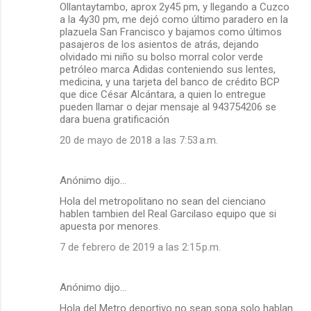
Ollantaytambo, aprox 2y45 pm, y llegando a Cuzco
a la 4y30 pm, me dejó como último paradero en la
plazuela San Francisco y bajamos como últimos
pasajeros de los asientos de atrás, dejando
olvidado mi niño su bolso morral color verde
petróleo marca Adidas conteniendo sus lentes,
medicina, y una tarjeta del banco de crédito BCP
que dice César Alcántara, a quien lo entregue
pueden llamar o dejar mensaje al 943754206 se
dara buena gratificación
20 de mayo de 2018 a las 7:53 a.m.
Anónimo dijo…
Hola del metropolitano no sean del cienciano
hablen tambien del Real Garcilaso equipo que si
apuesta por menores.
7 de febrero de 2019 a las 2:15 p.m.
Anónimo dijo…
Hola del Metro deportivo no sean sopa solo hablan