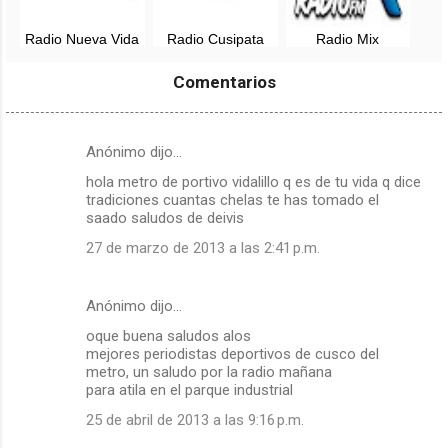
Radio Nueva Vida
Radio Cusipata
Radio Mix
94.3 FM en vivo -
98.5 fm en vivo -
Urubamba 96.9
Cusco
Quispicanchi,
FM en vivo -
Comentarios
Cusco
Cusco, Perú
Anónimo dijo…
C
hola metro de portivo vidalillo q es de tu vida q dice
o
tradiciones cuantas chelas te has tomado el
m
saado saludos de deivis
e
27 de marzo de 2013 a las 2:41 p.m.
n
t
Anónimo dijo…
a
oque buena saludos alos
r
mejores periodistas deportivos de cusco del
metro, un saludo por la radio mañana
i
para atila en el parque industrial
o
25 de abril de 2013 a las 9:16 p.m.
s