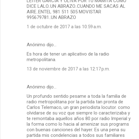
LEITER GARCIA Y OLIVA POR TU MAMITA COMO
DICE LALO..UN ABRAZO..CUANDO ME SACAS AL
AIRE..ENTEL 981 511 505 MOVISTAR
995679781..UN ABRAZO
1 de octubre de 2017 a las 10:59 a.m.
Anónimo dijo…
Es hora de tener un aplicativo de la radio
metropolitana.
13 de noviembre de 2017 a las 12:17 p.m.
Anónimo dijo…
Un profundo sentido pesame a toda la familia de
radio metropolitana por la partida tan pronta de
Carlos Telemaco, un gran periodista locutor. como
olvidarse de su voz que siempre lo caracterizaba y
te remontaba aquellos años 80 por radio Imperial y
la forma como lo hacia al amenizar sus programs
con buenas canciones del hayer. Es una pena su
partida mis condelencias a todos sus familiares