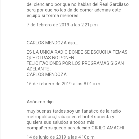
del cienciano por que no hablan del Real Garcilaso
sera por que no les da de comer ademas este
equipo si forma menores
7 de febrero de 2019 a las 2:21 p.m.
CARLOS MENDOZA dijo…
ES LA UNICA RADIO DONDE SE ESCUCHA TEMAS
QUE OTRAS NO PONEN .
FELICITACIONES POR LOS PROGRAMAS SIGAN
ADELANTE .
CARLOS MENDOZA
16 de febrero de 2019 a las 8:01 a.m.
Anónimo dijo…
muy buenas tardes,soy un fanatico de la radio
metropolitana,trabajo en el hotel sonesta y
quisiera sus saludos a todos mis
compañeros.quedo agradecido CIRILO AMACHI
14 de junio de 2019 a las 4:10 p.m.