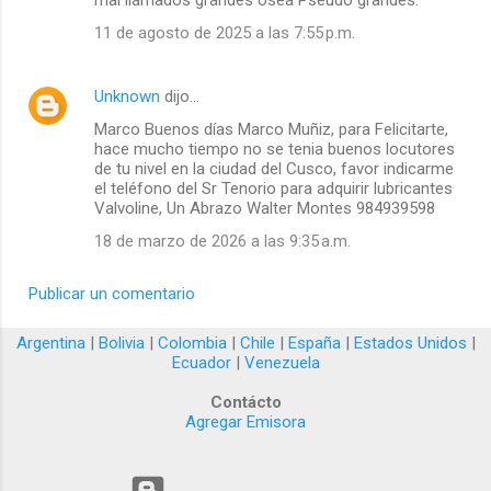
mal llamados grandes osea Pseudo grandes.
11 de agosto de 2025 a las 7:55 p.m.
Unknown
dijo…
Marco Buenos días Marco Muñiz, para Felicitarte,
hace mucho tiempo no se tenia buenos locutores
de tu nivel en la ciudad del Cusco, favor indicarme
el teléfono del Sr Tenorio para adquirir lubricantes
Valvoline, Un Abrazo Walter Montes 984939598
18 de marzo de 2026 a las 9:35 a.m.
Publicar un comentario
Argentina
|
Bolivia
|
Colombia
|
Chile
|
España
|
Estados Unidos
|
Ecuador
|
Venezuela
Contácto
Agregar Emisora