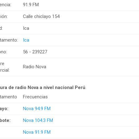
encia:
91.9 FM
ión:
Calle chiclayo 154
d:
Ica
tamento:
Ica
ono:
56 - 239227
re
Radio Nova
cial:
ura de radio Nova a nivel nacional Perú
.
rtamento
Frecuencias
ayo:
Nova 94.9 FM
bote:
Nova 104.3 FM
Nova 91.9 FM