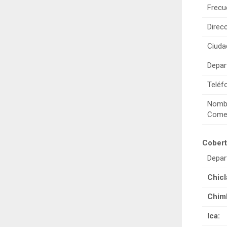
Frecu
Direcc
Ciuda
Depar
Teléf
Nomb
Comer
Cobert
Depa
Chicl
Chim
Ica: