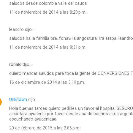
saludos desde colombia valle del cauca.
11 de noviembre de 2014 a las 8:20 p.m.
leandro dijo…
saludos ha la familia ore. fonavi la angostura 1ra etapa. leand
11 de noviembre de 2014 a las 8:31 p.m.
ronald dijo…
quiero mandar saludos para toda la gente de CONVERSIONES
16 de diciembre de 2014 a las 3:19 p.m.
Unknown
dijo…
Hola buenas tardes quiero pedirles un favor al hospital SEGURO 
alcantara ayudenla por favor desde aca de buenos aires argenti
escuchando ayudenlaaa
20 de febrero de 2015 a las 2:06 p.m.