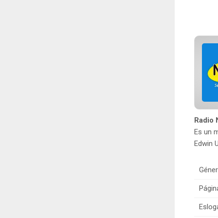
Radio 
Es un m
Edwin U
Géner
Págin
Eslog