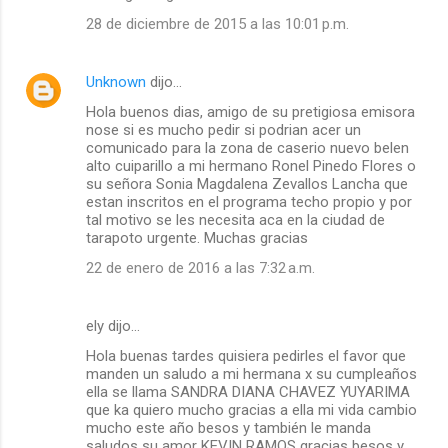
28 de diciembre de 2015 a las 10:01 p.m.
Unknown
dijo…
Hola buenos dias, amigo de su pretigiosa emisora
nose si es mucho pedir si podrian acer un
comunicado para la zona de caserio nuevo belen
alto cuiparillo a mi hermano Ronel Pinedo Flores o
su señora Sonia Magdalena Zevallos Lancha que
estan inscritos en el programa techo propio y por
tal motivo se les necesita aca en la ciudad de
tarapoto urgente. Muchas gracias
22 de enero de 2016 a las 7:32 a.m.
ely dijo…
Hola buenas tardes quisiera pedirles el favor que
manden un saludo a mi hermana x su cumpleaños
ella se llama SANDRA DIANA CHAVEZ YUYARIMA
que ka quiero mucho gracias a ella mi vida cambio
mucho este año besos y también le manda
saludos su amor KEVIN RAMOS gracias besos y