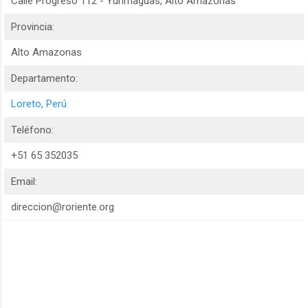
Calle Progreso 112 - Yurimaguas, Alto Amazonas
Provincia:
Alto Amazonas
Departamento:
Loreto, Perú
Teléfono:
+51 65 352035
Email:
direccion@roriente.org