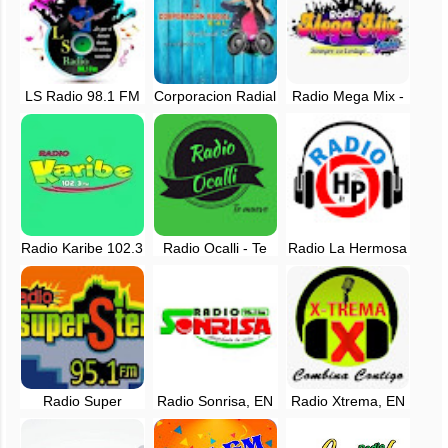
LS Radio 98.1 FM
Corporacion Radial
Radio Mega Mix -
en vivo -
E&L en vivo - Ocalli
Utcubamba,
Amazonas, Perú
Luya Amazonas
Amazonas
Radio Karibe 102.3
Radio Ocalli - Te
Radio La Hermosa
FM en vivo -
Mueve - EN VIVO -
Perú - EN VIVO -
Amazonas, Perú
Amazonas
Bagua
Radio Super
Radio Sonrisa, EN
Radio Xtrema, EN
Stereo HG - 95.1
VIVO -
VIVO -
FM - EN VIVO
Chachapoyas,
Chachapoyas,