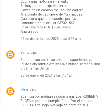
Subí a una mototaxi en el grifo
Shilcayo se me extraviaron unas
Llaves de un camión me iso una carrera
A la planta de petroperu de Yurimaguas
Cualquiera qué lo encuentre por favor
Comunicarse al celular 937321547
En la llave dice (DAF) con llavero
Anaranjado
26 de diciembre de 2020 a las 5:13 a.m.
Sarita
dijo…
Buenos días por favor avisar al caserío nuevo
Iquitos ala familia ofelith Silva huiñapi llamar a lima
urgente hija Sarita
26 de enero de 2021 a las 7:04 a.m.
Vane
dijo…
Buen dia por podrian saludar a mis tios RUSBER Y
EUGENIo por sus cumpleaños... Por el caserio
LIBERTAD del bajo huallaga de parte de sus