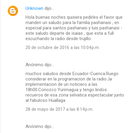
Unknown
dijo…
Hola buenas noches quisiera pedirles el favor que
manden un saludo para la familia pashanasi , en
especial para santos pashanasi y luis pashanasi -
este saludo departe de isaias , que esta a full
escuchando la radio desde trujillo
20 de octubre de 2016 a las 10:04 p.m.
Anónimo dijo…
muchos saludos desde Ecuador-Cuenca.Ruego
considerar en la programacion de la radio ,la
implementacion de un noticiero a las
18h00.Conozco Yurimagua y tengo lindos
recueros de esa zona selvatica espectacular junto
al fabuloso Huallaga
28 de mayo de 2017 a las 8:14 p.m.
Anónimo dijo…