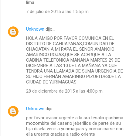
lima
e
7 de julio de 2015 a las 1:55 p.m.
n
t
a
Unknown
dijo…
r
HOLA AMIGO POR FAVOR COMUNICA EN EL
DISTRITO DE CAHUAPANAS,COMUNIDAD DE
i
CHACATAN A MI PAPÁ EL SEÑOR AMANCIO
o
AMARINGO ROJAS,QUE SE ACERQUE A LA
CABINA TELEFONICA MAÑANA MARTES 29 DE
s
DICIEMBRE A LAS 10.DE LA MAÑANA YA QUE
TENDRÁ UNA LLAMADA DE SUMA URGENCIA DE
SU HIJO HERNÁN AMARINGO PIZURI DESDE LA
CIUDAD DE YURIMAGUAS
28 de diciembre de 2015 a las 4:00 p.m.
Unknown
dijo…
por favor avisar urgente a la sra tesalia ipushima
mozombite del caserio jeberillos de parte de su
hija disela venir a yurimaguas y comunicarse con
ella urgente gracias a radio oriente