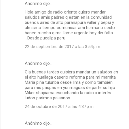
Anónimo dijo…
Hola amigo de radio oriente quiero mandar
saludos amis padres q estan en la comunidad
buenos aires de alto paranapura willer y bepsi y
almismo tiempo comunicar ami hermano sexto
baneo rucoba q me llame urgente hoy din falta
...Desde pucallpa peru
22 de septiembre de 2017 a las 3:54 p.m.
Anónimo dijo…
Ola buenas tardes quisiera mandar un saludos en
el alto huallaga caserio reforma para mi mamita
Maria piña tulunba desde lima y como también
para mis paspas en yurimaguas de parte su hijo
Miker shapiama escuchando la radio x interés
ludos parimos paisanos
24 de octubre de 2017 a las 4:37 p.m.
Anónimo dijo…