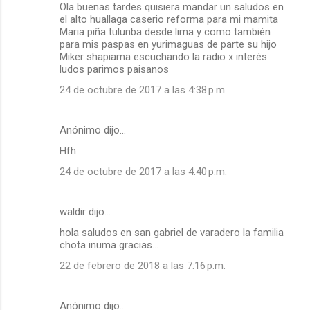
Ola buenas tardes quisiera mandar un saludos en
el alto huallaga caserio reforma para mi mamita
Maria piña tulunba desde lima y como también
para mis paspas en yurimaguas de parte su hijo
Miker shapiama escuchando la radio x interés
ludos parimos paisanos
24 de octubre de 2017 a las 4:38 p.m.
Anónimo dijo…
Hfh
24 de octubre de 2017 a las 4:40 p.m.
waldir dijo…
hola saludos en san gabriel de varadero la familia
chota inuma gracias...
22 de febrero de 2018 a las 7:16 p.m.
Anónimo dijo…