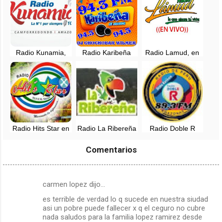
Amazonas
Amazonas
Radio Kunamia,
Radio Karibeña
Radio Lamud, en
EN VIVO - 101.7
Amazonas en vivo
vivo - Lamud,
FM - Amazonas,
- 94.3 FM
Luya, Amazonas
Perú
Radio Hits Star en
Radio La Ribereña
Radio Doble R
vivo - 93.9 FM -
Chachapoyas, en
89.3 FM -
Bagua, Amazonas
vivo - Amazonas
Amazonas
Comentarios
carmen lopez dijo…
C
es terrible de verdad lo q sucede en nuestra siudad
o
asi un pobre puede fallecer x q el ceguro no cubre
m
nada saludos para la familia lopez ramirez desde