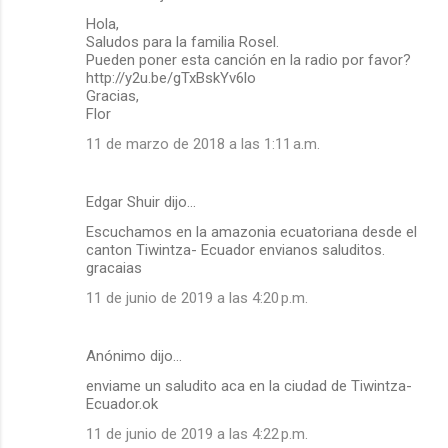
Hola,
Saludos para la familia Rosel.
Pueden poner esta canción en la radio por favor?
http://y2u.be/gTxBskYv6lo
Gracias,
Flor
11 de marzo de 2018 a las 1:11 a.m.
Edgar Shuir dijo…
Escuchamos en la amazonia ecuatoriana desde el
canton Tiwintza- Ecuador envianos saluditos.
gracaias
11 de junio de 2019 a las 4:20 p.m.
Anónimo dijo…
enviame un saludito aca en la ciudad de Tiwintza-
Ecuador.ok
11 de junio de 2019 a las 4:22 p.m.