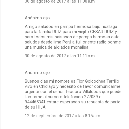
30 de agosto de 2017 a las 11:08 a.m.
Anónimo dijo…
Amigo saludos en pampa hermosa bajo huallaga
para la familia RUIZ para mi viejito CESAR RUIZ y
para todos mis paisanos de pampa hermosa este
saludos desde lima Perú a full oriente radio ponme
una musica de alkilados monalisa
30 de agosto de 2017 a las 11:11 a.m.
Anónimo dijo…
Buenos dias mi nombre es Flor Goicochea Tarrillo
vivo en Chiclayo y necesito de favor comunicarme
urgente con el señor Teodoro Villalobos que puede
llamarme al numero telefonico 277089 o
944465341 estare esperando su repuesta de parte
de su HIJA
12 de septiembre de 2017 a las 8:15 a.m.