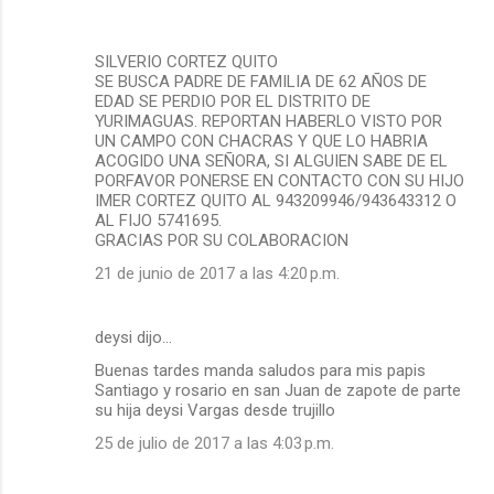
SILVERIO CORTEZ QUITO
SE BUSCA PADRE DE FAMILIA DE 62 AÑOS DE
EDAD SE PERDIO POR EL DISTRITO DE
YURIMAGUAS. REPORTAN HABERLO VISTO POR
UN CAMPO CON CHACRAS Y QUE LO HABRIA
ACOGIDO UNA SEÑORA, SI ALGUIEN SABE DE EL
PORFAVOR PONERSE EN CONTACTO CON SU HIJO
IMER CORTEZ QUITO AL 943209946/943643312 O
AL FIJO 5741695.
GRACIAS POR SU COLABORACION
21 de junio de 2017 a las 4:20 p.m.
deysi dijo…
Buenas tardes manda saludos para mis papis
Santiago y rosario en san Juan de zapote de parte
su hija deysi Vargas desde trujillo
25 de julio de 2017 a las 4:03 p.m.