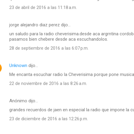
23 de abril de 2016 a las 11:18 a.m.
jorge alejandro diaz perez dijo…
un saludo para la radio cheverisima.desde aca argrntina cordob
pasamos bien chebere desde aca escuchandolos.
28 de septiembre de 2016 a las 6:07 p.m.
Unknown
dijo…
Me encanta escuchar radio la Cheverisima porque pone music
22 de noviembre de 2016 a las 8:26 a.m.
Anónimo dijo…
grandes recuerdos de jaen en especial la radio que impone la 
23 de diciembre de 2016 a las 12:26 p.m.