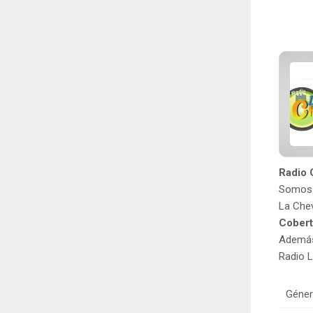
Radio 
Somos u
La Chev
Cobert
Además 
Radio L
Géner