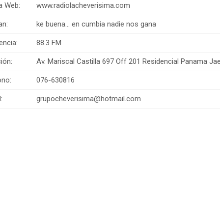
a Web:
www.radiolacheverisima.com
an:
ke buena... en cumbia nadie nos gana
encia:
88.3 FM
ión:
Av. Mariscal Castilla 697 Off 201 Residencial Panama Ja
ono:
076-630816
:
grupocheverisima@hotmail.com