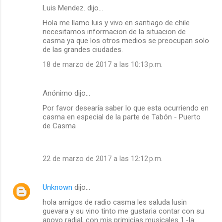
t
Luis Mendez. dijo…
a
Hola me llamo luis y vivo en santiago de chile
r
necesitamos informacion de la situacion de
casma ya que los otros medios se preocupan solo
i
de las grandes ciudades.
o
18 de marzo de 2017 a las 10:13 p.m.
s
Anónimo dijo…
Por favor desearía saber lo que esta ocurriendo en
casma en especial de la parte de Tabón - Puerto
de Casma
22 de marzo de 2017 a las 12:12 p.m.
Unknown
dijo…
hola amigos de radio casma les saluda lusin
guevara y su vino tinto me gustaria contar con su
apoyo radial, con mis primicias musicales 1.-la