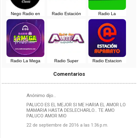
Nego Radio en
Radio Estación
Radio La
vivo - Chimbote,
Andina en vivo -
Tremenda 100.1
Perú
Carhuaz - 100.3
FM - Pampas,
FM
Ancash
Radio La Mega
Radio Super
Radio Estacion
Fiesta en vivo -
Alegria en vivo -
Alpamayo en vivo -
Pueblo Libre,
Huari, Ancash -
Caraz, Ancash
Comentarios
Ancash
Peru
Anónimo dijo…
C
PALUCO ES EL MEJOR SI ME HARIA EL AMOR LO
o
MAMARIA HASTA DESLECHARLO... TE AMO
m
PALUCO AMOR MIO
e
22 de septiembre de 2016 a las 1:36 p.m.
n