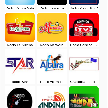
Radio Pan de Vida
Radio La voz de
Radio Viator 105.7
98.5 fm en vivo -
Huarmey en vivo -
FM - Yungay,
Ancash, Perú
Ancash
Ancash
Radio La Sureña
Radio Maravilla
Radio Coishco TV
EN VIVO - Puyallí,
Yungay en vivo -
- Mi radio Mix - EN
Pallasca - Ancash
102.5 FM
VIVO - Ancash
Radio Star
Radio Altura de
Chacarilla Radio -
Carhuaz - 106.5
Ancash - EN VIVO
Nuevo Chimbote,
FM - EN VIVO
Ancash