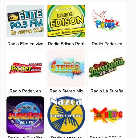
- 91.9 FM - Nasca,
91.9 FM - Ica, en
95.3 FM - Ica, Ica
en vivo
vivo
Radio Elite en vivo
Radio Edison Perú
Radio Poder en
- 90.3 FM - Nazca,
- Lo que deseas
Cristo en vivo -
Ica
escuchar - Online
87.6 FM - Chincha,
Ica
Radio Poder, en
Radio Stereo Mix
Radio La Sureña
vivo - 106.9 FM -
104.7 FM en vivo -
Nazca en vivo
Chincha, Ica
Ica
Radio La Sureñita
Radio Nazca en
Radio La RED C -