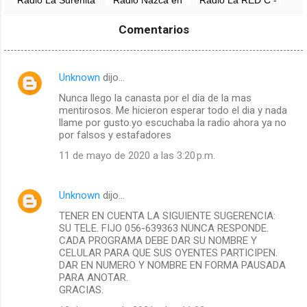
90.1 FM -
vivo
104.7 FM - Nazca,
Pachacutec, Ica
Ica
Comentarios
Unknown
dijo…
C
Nunca llego la canasta por el dia de la mas
o
mentirosos. Me hicieron esperar todo el dia y nada
m
llame por gusto.yo escuchaba la radio ahora ya no
por falsos y estafadores
e
11 de mayo de 2020 a las 3:20 p.m.
n
t
a
Unknown
dijo…
r
TENER EN CUENTA LA SIGUIENTE SUGERENCIA:
SU TELE. FIJO 056-639363 NUNCA RESPONDE.
i
CADA PROGRAMA DEBE DAR SU NOMBRE Y
o
CELULAR PARA QUE SUS OYENTES PARTICIPEN.
DAR EN NUMERO Y NOMBRE EN FORMA PAUSADA
s
PARA ANOTAR.
GRACIAS.