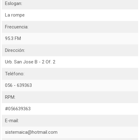
Eslogan:
La rompe
Frecuencia:
95.3 FM
Dirección:
Urb. San Jose B - 2 Of. 2
Teléfono:
056 - 639363
RPM:
#056639363
E-mail:
sistemaica@hotmail.com