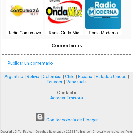
Cajamarca
Radio Contumaza
Radio Onda Mix
Radio Moderna
98.5 FM
88.1 FM en vivo -
Cajamarca en vivo
Cajamarca en vivo
Cajamarca, Perú
- 1280 AM
Comentarios
Publicar un comentario
C
o
Argentina
|
Bolivia
|
Colombia
|
Chile
|
España
|
Estados Unidos
|
Ecuador
|
Venezuela
m
e
Contácto
Agregar Emisora
n
t
a
Con tecnología de Blogger
r
Copyright © FullRadios | Derechos Reservados 2026 | Fullradios - Directorio de radios del Perú.