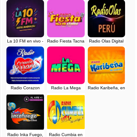
93.3 FM
en vivo
107.1 FM
La 10 FM en vivo -
Radio Fiesta Tacna
Radio Olas Digital
Lima, Peru
en vivo - 96.5 FM
Perú en vivo
Radio Corazon
Radio La Mega
Radio Karibeña, en
Serrano - EN VIVO
96.7 FM en vivo -
vivo - Lima, Perú -
Lima, Perú
94.9 FM
Radio Inka Fuego,
Radio Cumbia en