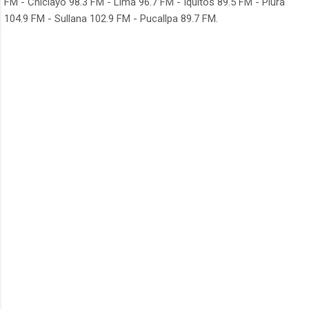
FM - Chiclayo 98.3 FM - Lima 96.7 FM - Iquitos 89.5 FM - Piura
104.9 FM - Sullana 102.9 FM - Pucallpa 89.7 FM.