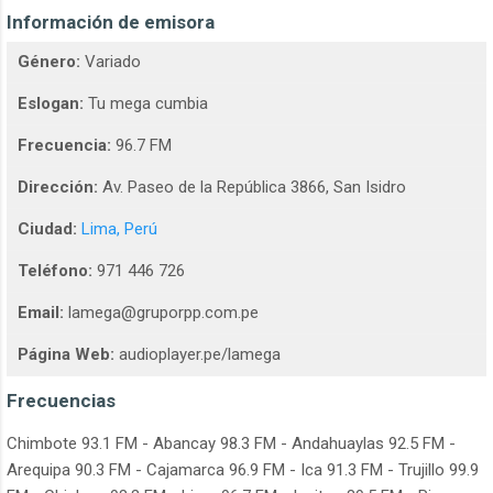
Información de emisora
Género:
Variado
Eslogan:
Tu mega cumbia
Frecuencia:
96.7 FM
Dirección:
Av. Paseo de la República 3866, San Isidro
Ciudad:
Lima, Perú
Teléfono:
971 446 726
Email:
lamega@gruporpp.com.pe
Página Web:
audioplayer.pe/lamega
Frecuencias
Chimbote 93.1 FM - Abancay 98.3 FM - Andahuaylas 92.5 FM -
Arequipa 90.3 FM - Cajamarca 96.9 FM - Ica 91.3 FM - Trujillo 99.9