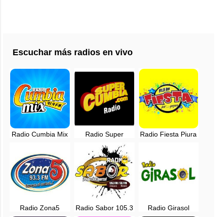
Escuchar más radios en vivo
Radio Cumbia Mix
Radio Super
Radio Fiesta Piura
en vivo - 91.9 FM -
Cumbia, en vivo -
en vivo - 91.5 FM
Lima, Perú
Lima, Perú
Radio Zona5
Radio Sabor 105.3
Radio Girasol
Chiclayo en vivo -
FM Chulucanas,
Piura en vivo -