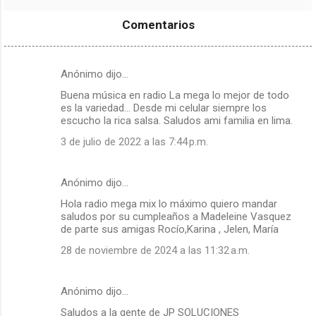
en vivo - Lima,
vivo - 107.1 FM -
Perú
Chachapoyas,
Comentarios
Amazonas
Anónimo dijo…
C
Buena música en radio La mega lo mejor de todo
o
es la variedad... Desde mi celular siempre los
m
escucho la rica salsa. Saludos ami familia en lima.
e
3 de julio de 2022 a las 7:44 p.m.
n
t
Anónimo dijo…
a
Hola radio mega mix lo máximo quiero mandar
r
saludos por su cumpleaños a Madeleine Vasquez
de parte sus amigas Rocío,Karina , Jelen, María
i
28 de noviembre de 2024 a las 11:32 a.m.
o
s
Anónimo dijo…
Saludos a la gente de JP SOLUCIONES