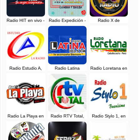
Radio HIT en vivo -
Radio Expedición -
Radio X de
101.1 FM
Requena, Loreto
Yurimaguas - 92.5
FM - Te pone todo
Radio Estudio A,
Radio Latina
Radio Loretana en
EN VIVO - Iquitos,
Lagunas, EN VIVO
vivo - 97.9 FM -
Maynas, Loreto
- Lagunas, Loreto
Caballococha,
Loreto
Radio La Playa en
Radio RTV Total,
Radio Stylo 1, en
vivo - Requena,
en vivo - 98.3 FM -
vivo - 95.5 FM -
Loreto
Yurimaguas,
Loreto, Perú
Loreto