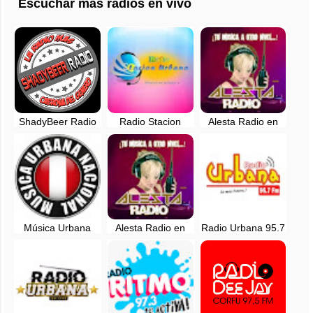
Escuchar más radios en vivo
ShadyBeer Radio
Radio Stacion
Alesta Radio en
EN VIVO - Lima,
Urbana, en vivo -
vivo - Manchay,
Ventanilla
Lima, Perú
Lima - Perú
Música Urbana
Alesta Radio en
Radio Urbana 95.7
Nacional en vivo -
vivo - Manchay,
FM en vivo -
Lima, Perú
Lima
Ayacucho, Perú