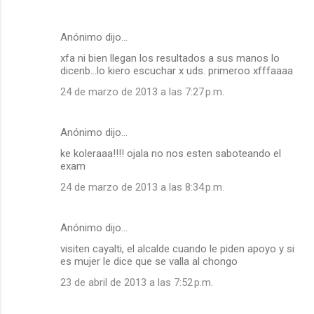
o
s
Anónimo dijo…
xfa ni bien llegan los resultados a sus manos lo
dicenb...lo kiero escuchar x uds. primeroo xfffaaaa
24 de marzo de 2013 a las 7:27 p.m.
Anónimo dijo…
ke koleraaa!!!! ojala no nos esten saboteando el
exam
24 de marzo de 2013 a las 8:34 p.m.
Anónimo dijo…
visiten cayalti, el alcalde cuando le piden apoyo y si
es mujer le dice que se valla al chongo
23 de abril de 2013 a las 7:52 p.m.