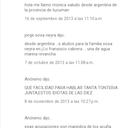
hola me llamo monica saludo desde argentina de
la provincia de tucuman
16 de septiembre de 2013 a las 11:10 a.m.
jorge sosa neyra dijo…
desde argentina ...s aludos para la familia sosa
neyra en j.l.o fransisco cabrera ... una de agua
marina revancha
7 de octubre de 2013 a las 11:08 a.m.
Anónimo dijo…
QUE FACILIDAD PARA HABLAR TANTA TONTERIA
JUNTA,ESTOS IDIOTAS DE LAS DIEZ
8 de noviembre de 2013 a las 10:27 p.m.
Anónimo dijo…
esas acusaciones son maniobra de los acuña