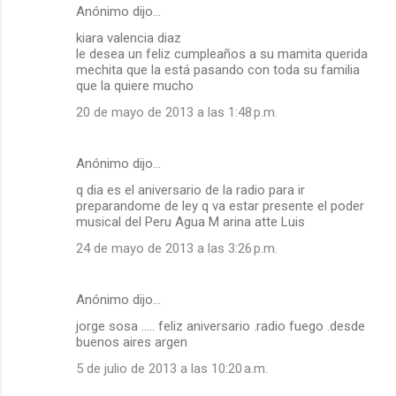
Anónimo dijo…
kiara valencia diaz
le desea un feliz cumpleaños a su mamita querida
mechita que la está pasando con toda su familia
que la quiere mucho
20 de mayo de 2013 a las 1:48 p.m.
Anónimo dijo…
q dia es el aniversario de la radio para ir
preparandome de ley q va estar presente el poder
musical del Peru Agua M arina atte Luis
24 de mayo de 2013 a las 3:26 p.m.
Anónimo dijo…
jorge sosa ..... feliz aniversario .radio fuego .desde
buenos aires argen
5 de julio de 2013 a las 10:20 a.m.