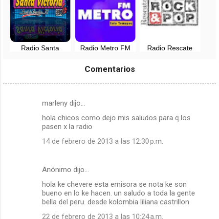
Radio Santa
Radio Metro FM
Radio Rescate
Victoria, en vivo -
en vivo -
Rock & Pop en
Chiclayo - 99.7 FM
Lambayeque, Perú
vivo - Ferreñafe,
Comentarios
Lambayeque
marleny dijo…
C
hola chicos como dejo mis saludos para q los
o
pasen x la radio
m
14 de febrero de 2013 a las 12:30 p.m.
e
n
Anónimo dijo…
t
hola ke chevere esta emisora se nota ke son
a
bueno en lo ke hacen. un saludo a toda la gente
r
bella del peru. desde kolombia liliana castrillon
i
22 de febrero de 2013 a las 10:24 a.m.