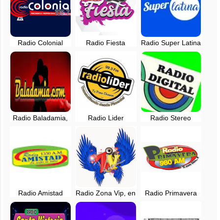
Radio Colonial
Radio Fiesta
Radio Super Latina
105.7 FM -
Monsefu - 101.4
- 103.3 FM -
Chiclayo, en vivo
FM - Chiclayo, en
Cayalti - Zaña, en
vivo
vivo
Radio Baladamia,
Radio Lider
Radio Stereo
en vivo - Chiclayo,
Pimentel - 99.3 FM
Digital Cayalti -
Perú
- Chiclayo
93.7 FM -
Chiclayo, en vivo
Radio Amistad
Radio Zona Vip, en
Radio Primavera
Chiclayo EN VIVO
vivo - Chiclayo,
980 AM - Chiclayo,
- 1330 AM
Lambayeque
en vivo