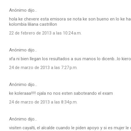
Anónimo dijo…
hola ke chevere esta emisora se nota ke son bueno en lo ke hac
kolombia liliana castrillon
22 de febrero de 2013 a las 10:24 a.m.
Anónimo dijo…
xfa ni bien llegan los resultados a sus manos lo dicenb...lo kie
24 de marzo de 2013 a las 7:27 p.m.
Anónimo dijo…
ke koleraaa!!!! ojala no nos esten saboteando el exam
24 de marzo de 2013 a las 8:34 p.m.
Anónimo dijo…
visiten cayalti, el alcalde cuando le piden apoyo y si es mujer le