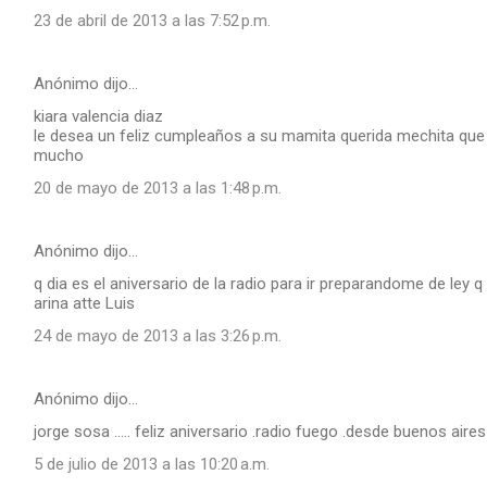
23 de abril de 2013 a las 7:52 p.m.
Anónimo dijo…
kiara valencia diaz
le desea un feliz cumpleaños a su mamita querida mechita que 
mucho
20 de mayo de 2013 a las 1:48 p.m.
Anónimo dijo…
q dia es el aniversario de la radio para ir preparandome de ley 
arina atte Luis
24 de mayo de 2013 a las 3:26 p.m.
Anónimo dijo…
jorge sosa ..... feliz aniversario .radio fuego .desde buenos aire
5 de julio de 2013 a las 10:20 a.m.