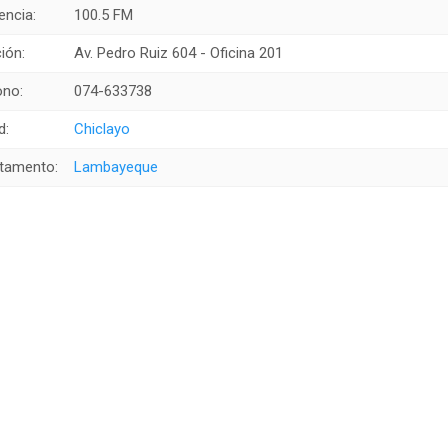
encia:
100.5 FM
ión:
Av. Pedro Ruiz 604 - Oficina 201
ono:
074-633738
d:
Chiclayo
tamento:
Lambayeque