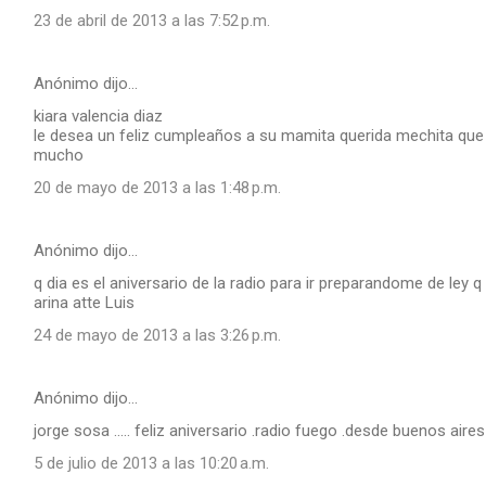
23 de abril de 2013 a las 7:52 p.m.
Anónimo dijo…
kiara valencia diaz
le desea un feliz cumpleaños a su mamita querida mechita que 
mucho
20 de mayo de 2013 a las 1:48 p.m.
Anónimo dijo…
q dia es el aniversario de la radio para ir preparandome de ley 
arina atte Luis
24 de mayo de 2013 a las 3:26 p.m.
Anónimo dijo…
jorge sosa ..... feliz aniversario .radio fuego .desde buenos aire
5 de julio de 2013 a las 10:20 a.m.