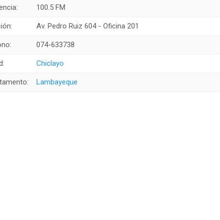
encia:
100.5 FM
ión:
Av. Pedro Ruiz 604 - Oficina 201
ono:
074-633738
d:
Chiclayo
tamento:
Lambayeque