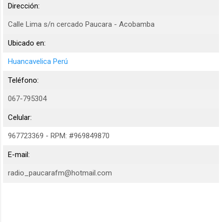
Dirección:
Calle Lima s/n cercado Paucara - Acobamba
Ubicado en:
Huancavelica Perú
Teléfono:
067-795304
Celular:
967723369 - RPM: #969849870
E-mail:
radio_paucarafm@hotmail.com