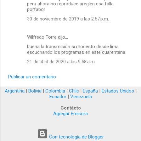
peru ahora no reproduce areglen esa falla
porfabor
30 de noviembre de 2019 a las 2:57 p.m.
Wilfredo Torre dijo…
buena la transmisión sr.modesto desde lima
escuchando los programas en este cuarentena
21 de abril de 2020 a las 9:58 a.m.
Publicar un comentario
Argentina
|
Bolivia
|
Colombia
|
Chile
|
España
|
Estados Unidos
|
Ecuador
|
Venezuela
Contácto
Agregar Emisora
Con tecnología de Blogger