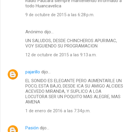
Radio Paucara siempre manteniendo informado a
o
todo Huancavelica
m
9 de octubre de 2015 a las 6:28 p.m.
e
n
Anónimo dijo…
t
UN SALUDOS, DESDE CHINCHEROS APURIMAC,
a
VOY SIGUIENDO SU PROGRAMACION
r
12 de octubre de 2015 a las 9:13 a.m.
i
o
pajarillo
dijo…
s
EL SONIDO ES ELEGANTE PERO AUMENTARLE UN
POCO, ESTA BAJO, DESDE ICA SU AMIGO ALCIDES
ACEVEDO MIRANDA, Y SUPLICO A LOA
LOCUTORA SER UN POQUITO MAS ALEGRE, MAS
AMENA
1 de enero de 2016 a las 7:34 p.m.
Pasión
dijo…