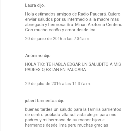
Laura dijo…
Hola estimados amigos de Radio Paucará. Quiero
enviar saludos por su intermedio a la madre mas
abnegada y hermosa Sra. Mirian Arotoma Centeno.
Con mucho cariño y amor desde Ica.
20 de junio de 2016 a las 7:34 a.m.
Anónimo dijo…
HOLA TIO: TE HABLA EDGAR UN SALUDITO A MIS
PADRES Q ESTAN EN PAUCARA.
29 de julio de 2016 a las 11:37 a.m.
jubert barrientos dijo…
buenas tardes un saludo para la familia barrientos
de centro poblado villa sol vista alegre para mis
padres y mi hermana de su menor hijos e
hermanos desde lima peru muchas gracias