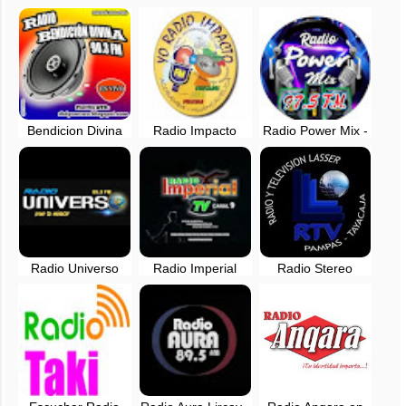
Bendicion Divina
Radio Impacto
Radio Power Mix -
90.3 FM -
96.3 FM -
Tayacaja -
Paucara,
Acobamba,
Huancavelica
Huancavelica
Huancavelica
Radio Universo
Radio Imperial
Radio Stereo
88.3 FM, EN VIVO
Huancavelica en
Laser en vivo -
- Huancavelica
vivo - 95.9 FM
97.7 FM -
Tayacaja,
Huancavelica