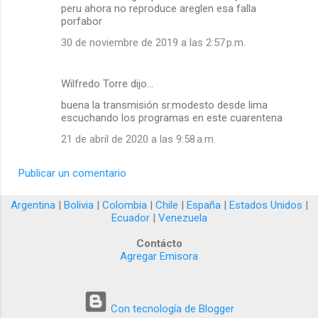
peru ahora no reproduce areglen esa falla
porfabor
30 de noviembre de 2019 a las 2:57 p.m.
Wilfredo Torre dijo…
buena la transmisión sr.modesto desde lima
escuchando los programas en este cuarentena
21 de abril de 2020 a las 9:58 a.m.
Publicar un comentario
Argentina
|
Bolivia
|
Colombia
|
Chile
|
España
|
Estados Unidos
|
Ecuador
|
Venezuela
Contácto
Agregar Emisora
Con tecnología de Blogger