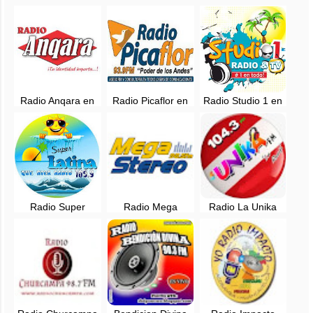
Radio Anqara en
Radio Picaflor en
Radio Studio 1 en
vivo - Lircay -
vivo - 104.3 FM -
vivo -
Huancavelica -
Huancavelica,
Huancavelica
95.1 FM
Perú
Radio Super
Radio Mega
Radio La Unika
Latina, en vivo -
Stereo en vivo -
Huancavelica en
105.9 FM -
98.5 FM -
vivo - 104.3 FM
Huancavelica
Huancavelica