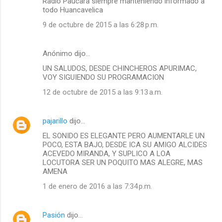
Radio Paucara siempre manteniendo informado a
o
todo Huancavelica
m
9 de octubre de 2015 a las 6:28 p.m.
e
n
Anónimo dijo…
t
UN SALUDOS, DESDE CHINCHEROS APURIMAC,
a
VOY SIGUIENDO SU PROGRAMACION
r
12 de octubre de 2015 a las 9:13 a.m.
i
o
pajarillo
dijo…
s
EL SONIDO ES ELEGANTE PERO AUMENTARLE UN
POCO, ESTA BAJO, DESDE ICA SU AMIGO ALCIDES
ACEVEDO MIRANDA, Y SUPLICO A LOA
LOCUTORA SER UN POQUITO MAS ALEGRE, MAS
AMENA
1 de enero de 2016 a las 7:34 p.m.
Pasión
dijo…