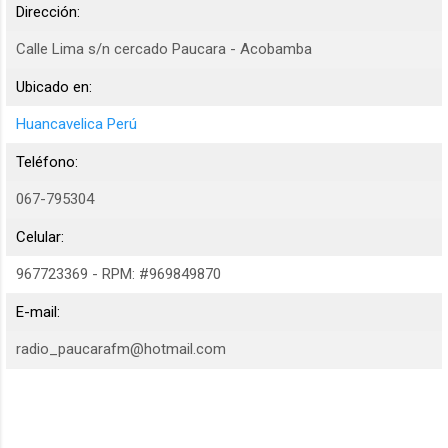
Dirección:
Calle Lima s/n cercado Paucara - Acobamba
Ubicado en:
Huancavelica Perú
Teléfono:
067-795304
Celular:
967723369 - RPM: #969849870
E-mail:
radio_paucarafm@hotmail.com