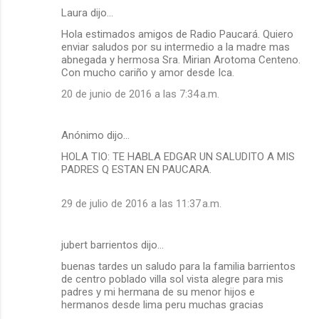
Laura dijo…
Hola estimados amigos de Radio Paucará. Quiero
enviar saludos por su intermedio a la madre mas
abnegada y hermosa Sra. Mirian Arotoma Centeno.
Con mucho cariño y amor desde Ica.
20 de junio de 2016 a las 7:34 a.m.
Anónimo dijo…
HOLA TIO: TE HABLA EDGAR UN SALUDITO A MIS
PADRES Q ESTAN EN PAUCARA.
29 de julio de 2016 a las 11:37 a.m.
jubert barrientos dijo…
buenas tardes un saludo para la familia barrientos
de centro poblado villa sol vista alegre para mis
padres y mi hermana de su menor hijos e
hermanos desde lima peru muchas gracias