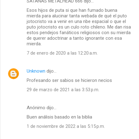
a
SATANAS METALHEAD 666 dijo…
r
Esos hijos de puta si que han fumado buena
mierda para alucinar tanta webada de qué el puto
i
jotocristo va a venir en una nbe espacial o que el
o
puto jotocristo es un culo roto chileno. Me dan risa
estos pendejos fanáticos religiosos con su mierda
s
de querer adoctrinar a tanto ignorante con esa
mierda.
7 de enero de 2020 a las 12:20 a.m.
Unknown
dijo…
Profesando ser sabios se hicieron necios
29 de marzo de 2021 a las 3:53 p.m.
Anónimo dijo…
Buen análisis basado en la biblia
1 de noviembre de 2022 a las 5:15 p.m.