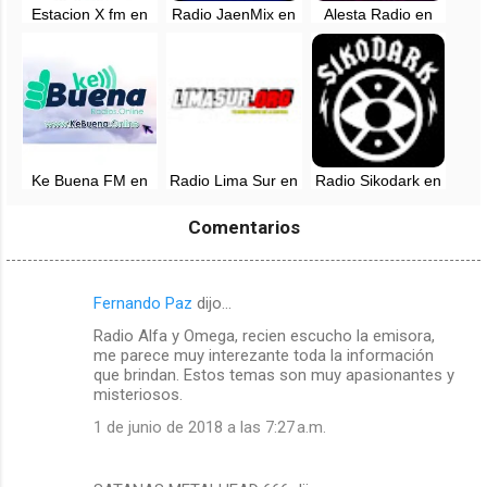
Estacion X fm en
Radio JaenMix en
Alesta Radio en
vivo - Lima
vivo
vivo - Manchay,
Lima
Ke Buena FM en
Radio Lima Sur en
Radio Sikodark en
vivo - Lima
vivo - Peru
vivo - Lima, Perú
Comentarios
Fernando Paz
dijo…
C
Radio Alfa y Omega, recien escucho la emisora,
o
me parece muy interezante toda la información
m
que brindan. Estos temas son muy apasionantes y
misteriosos.
e
1 de junio de 2018 a las 7:27 a.m.
n
t