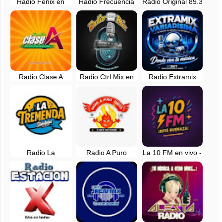
Radio Fenix en
Radio Frecuencia
Radio Original 89.3
vivo - Lima, Perú
USIL en vivo -
FM en vivo - Asia,
Lima, Perú
Lima
Radio Clase A
Radio Ctrl Mix en
Radio Extramix
105.9 FM en vivo -
vivo - Lima, Perú
Variadisima en vivo
Lima, Perú
- Peru
Radio La
Radio A Puro
La 10 FM en vivo -
Tremenda
Fuego en vivo -
Lima, Peru
¡Siéntela! en vivo -
Lima, Perú
Lima, Peru