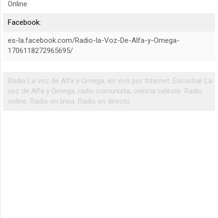
Online
Facebook:
es-la.facebook.com/Radio-la-Voz-De-Alfa-y-Omega-
1706118272965695/
Radio La voz de Alfa y Omega, en vivo por Internet. Escuchar La
voz de Alfa y Omega, radio comunista, ciencia celeste. Radio
online. Radio en linea. Radio en directo.