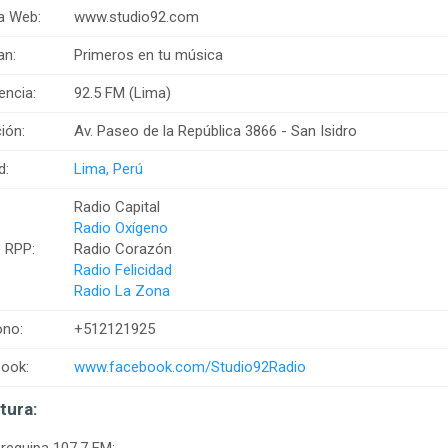
a Web:
www.studio92.com
an:
Primeros en tu música
encia:
92.5 FM (Lima)
ión:
Av. Paseo de la República 3866 - San Isidro
d:
Lima, Perú
Radio Capital
Radio Oxígeno
 RPP:
Radio Corazón
Radio Felicidad
Radio La Zona
ono:
+512121925
ook:
www.facebook.com/Studio92Radio
tura: