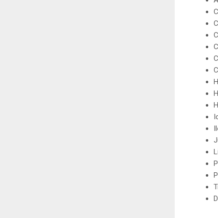
A
C
C
C
C
C
C
H
H
H
I
I
J
L
P
P
T
D