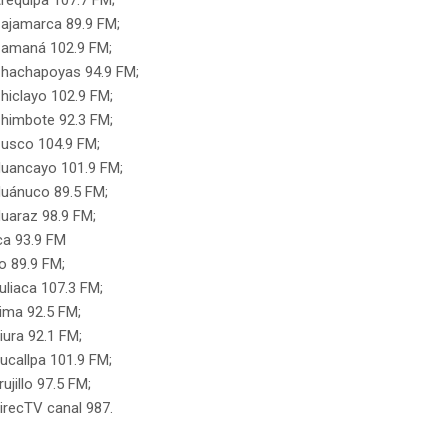
requipa 107.7 FM;
ajamarca 89.9 FM;
amaná 102.9 FM;
hachapoyas 94.9 FM;
hiclayo 102.9 FM;
himbote 92.3 FM;
usco 104.9 FM;
uancayo 101.9 FM;
uánuco 89.5 FM;
uaraz 98.9 FM;
ca 93.9 FM
lo 89.9 FM;
uliaca 107.3 FM;
ima 92.5 FM;
iura 92.1 FM;
ucallpa 101.9 FM;
rujillo 97.5 FM;
irecTV canal 987.