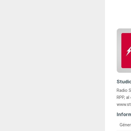
Studio
Radio S
RPP, al
www.stu
Infor
Géner