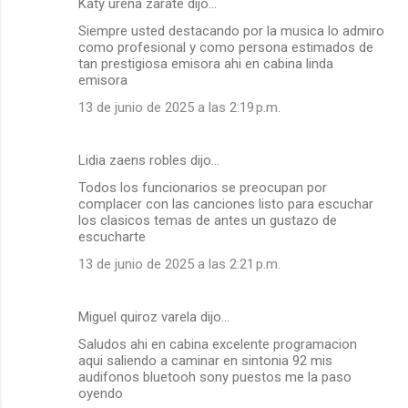
Katy ureña zarate dijo…
Siempre usted destacando por la musica lo admiro
como profesional y como persona estimados de
tan prestigiosa emisora ahi en cabina linda
emisora
13 de junio de 2025 a las 2:19 p.m.
Lidia zaens robles dijo…
Todos los funcionarios se preocupan por
complacer con las canciones listo para escuchar
los clasicos temas de antes un gustazo de
escucharte
13 de junio de 2025 a las 2:21 p.m.
Miguel quiroz varela dijo…
Saludos ahi en cabina excelente programacion
aqui saliendo a caminar en sintonia 92 mis
audifonos bluetooh sony puestos me la paso
oyendo