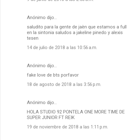
o
s
Anónimo dijo…
saludito para la gente de jaèn que estamos a full
en la sintonia saludos a jakeline pinedo y alexis
tesen
14 de julio de 2018 a las 10:56 a.m.
Anónimo dijo…
fake love de bts porfavor
18 de agosto de 2018 a las 3:56 p.m.
Anónimo dijo…
HOLA STUDIO 92 PONTELA ONE MORE TIME DE
SUPER JUNIOR FT REIK
19 de noviembre de 2018 a las 1:11 p.m.