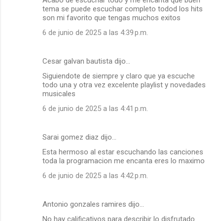
Acabo de escuchar todo y me encanta que buen
tema se puede escuchar completo todod los hits
son mi favorito que tengas muchos exitos
6 de junio de 2025 a las 4:39 p.m.
Cesar galvan bautista dijo…
Siguiendote de siempre y claro que ya escuche
todo una y otra vez excelente playlist y novedades
musicales
6 de junio de 2025 a las 4:41 p.m.
Sarai gomez diaz dijo…
Esta hermoso al estar escuchando las canciones
toda la programacion me encanta eres lo maximo
6 de junio de 2025 a las 4:42 p.m.
Antonio gonzales ramires dijo…
No hay calificativos para describir lo disfrutado