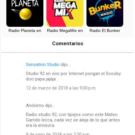
Radio Planeta en
Radio MegaMix en
Radio El Bunker
vivo - 107.7 FM -
vivo - 96.7 FM -
FM - Lima, Perú
Lima, Perú
Lima, Perú
Comentarios
Sensation Studio
dijo…
C
Studio 92 en vivo por Internet pongan el Scooby
o
doo papa jajaja.
m
12 de marzo de 2018 a las 9:00 p.m.
e
n
Anónimo dijo…
t
Radio studio 92, con tipejos como este Mateo
a
Garrido lecca, cada vez se aleja de lo que antes
r
era la emisora.
i
9 de junio de 2018 a las 2:50 a.m.