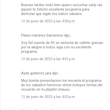
Buenas tardes todo bien quiero escuchar carly rae
jepsen te felicito excelente programa para
disfrutar que sigan los exitos saludos
12 de junio de 2025 a las 4:00 p.m.
Flavio martinez barrientos dijo…
Soy fiel oyente de 92 en sintonia de cañete gracias
por la alegria a todos siga con su excelente
programa
12 de junio de 2025 a las 4:01 p.m.
Ayde gutierrez jara dijo…
Muy bonita presentacion me encanta el programa
de los sabados hermoso show incluyes temas del
recuerdo en tu playlist chauuu
12 de junio de 2025 a las 4:03 p.m.