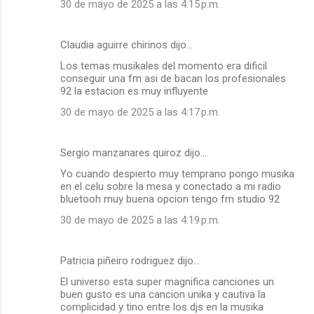
30 de mayo de 2025 a las 4:15 p.m.
Claudia aguirre chirinos dijo…
Los temas musikales del momento era dificil
conseguir una fm asi de bacan los profesionales
92 la estacion es muy influyente
30 de mayo de 2025 a las 4:17 p.m.
Sergio manzanares quiroz dijo…
Yo cuando despierto muy temprano pongo musika
en el celu sobre la mesa y conectado a mi radio
bluetooh muy buena opcion tengo fm studio 92
30 de mayo de 2025 a las 4:19 p.m.
Patricia piñeiro rodriguez dijo…
El universo esta super magnifica canciones un
buen gusto es una cancion unika y cautiva la
complicidad y tino entre los djs en la musika