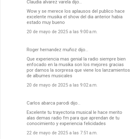
Claudia alvarez varela dijo…
Wow y se merece los aplausos del publico hace
excelente musika el show del dia anterior habia
estado muy bueno
20 de mayo de 2025 a las 9:00 a.m.
Roger hernandez muñoz dijo…
Que experiencia mas genial la radio siempre bien
enfocado en la musika son los mejores gracias
por darnos la sorpresa que viene los lanzamientos
de albumes musicales
20 de mayo de 2025 a las 9:02 a.m.
Carlos abarca parodi dijo…
Excelente tu trayectoria musical le hace merito
alas demas radio fm para que aprendan de tu
conocimiento y experiencia felicidades
22 de mayo de 2025 a las 7:51 a.m.