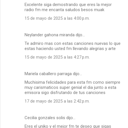
Excelente siga demostrando que eres la mejor
radio fm me encanta saludos besos muak
15 de mayo de 2025 a las 4:00 p.m.
Neylander gahona miranda dijo…
Te admiro mas con estas canciones nuevas lo que
estas haciendo usted fm llevando alegrias y arte
15 de mayo de 2025 a las 4:27 p.m.
Mariela caballero parraga dijo…
Muchisima felicidades para esta fm como siempre
muy carismaticos super genial el dia junto a esta
emisora sigo disfrutando de tus canciones
17 de mayo de 2025 a las 2:42 p.m.
Cecilia gonzales solis dijo…
Eres el uniko y el mejor fm te deseo que sigas