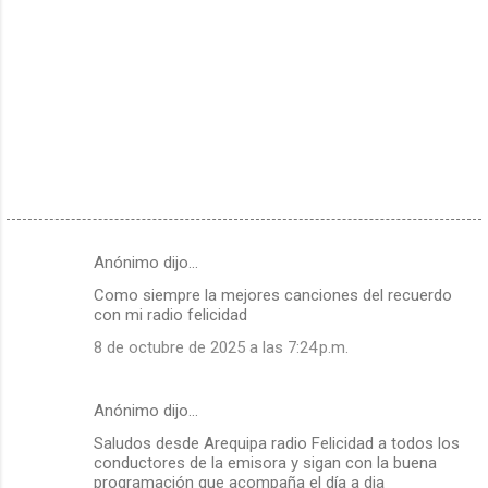
Anónimo dijo…
C
Como siempre la mejores canciones del recuerdo
o
con mi radio felicidad
m
8 de octubre de 2025 a las 7:24 p.m.
e
n
Anónimo dijo…
t
Saludos desde Arequipa radio Felicidad a todos los
a
conductores de la emisora y sigan con la buena
r
programación que acompaña el día a dia