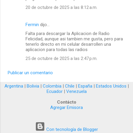
i
20 de octubre de 2025 a las 8:12 a.m.
o
s
Fermin
dijo…
Falta para descargar la Aplicacion de Radio
Felicidad, aunque asi tambien me gusta, pero para
tenerlo directo en mi celular desarrollen una
aplicacion para todas las radios
25 de octubre de 2025 a las 2:47 p.m.
Publicar un comentario
Argentina
|
Bolivia
|
Colombia
|
Chile
|
España
|
Estados Unidos
|
Ecuador
|
Venezuela
Contácto
Agregar Emisora
Con tecnología de Blogger