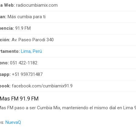
na Web:
radiocumbiamix.com
an:
Más cumbia para ti
encia:
91.9 FM
ción:
Av. Paseo Parodi 340
rtamento:
Lima, Perú
ono:
051 422-1182
sapp:
+51 959731487
book:
facebook.com/cumbiamix91.9
 Mas FM 91.9 FM
as FM paso a ser Cumbia Mix, manteniendo el mismo dial en Lima 9
es:
NuevaQ