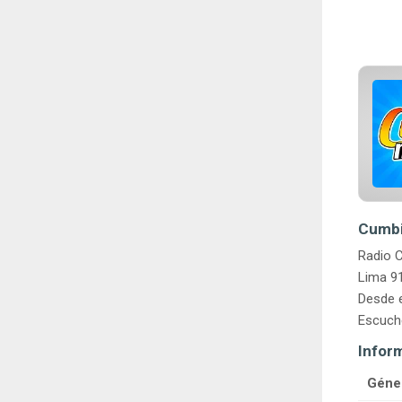
Cumbia
Radio C
Lima 91
Desde e
Escuche
Infor
Géne