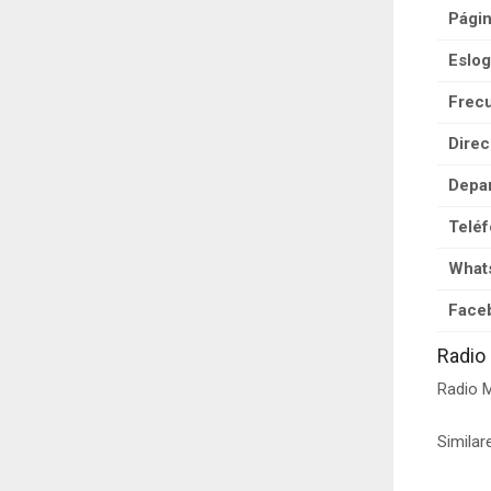
Pági
Eslog
Frecu
Direc
Depa
Teléf
What
Face
Radio
Radio M
Similar