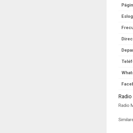
Pági
Eslog
Frecu
Direc
Depa
Teléf
What
Face
Radio
Radio M
Similar