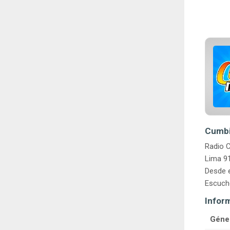
Cumbia
Radio C
Lima 91
Desde e
Escuche
Infor
Géne