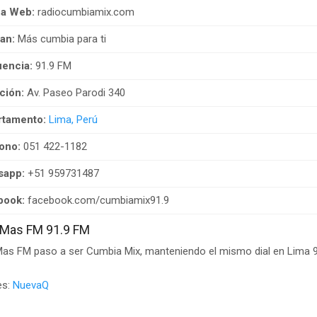
na Web:
radiocumbiamix.com
an:
Más cumbia para ti
encia:
91.9 FM
ción:
Av. Paseo Parodi 340
rtamento:
Lima, Perú
ono:
051 422-1182
sapp:
+51 959731487
book:
facebook.com/cumbiamix91.9
 Mas FM 91.9 FM
as FM paso a ser Cumbia Mix, manteniendo el mismo dial en Lima 9
es:
NuevaQ