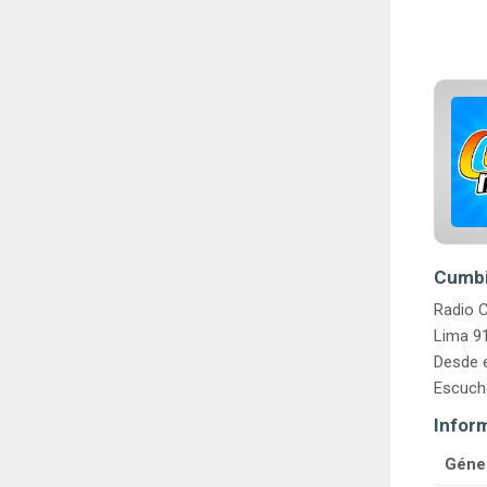
Cumbia
Radio C
Lima 91
Desde e
Escuche
Infor
Géne