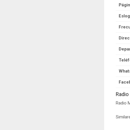
Pági
Eslog
Frecu
Direc
Depa
Teléf
What
Face
Radio
Radio M
Similar