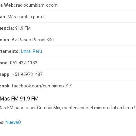
na Web:
radiocumbiamix.com
an:
Más cumbia para ti
encia:
91.9 FM
ción:
Av. Paseo Parodi 340
rtamento:
Lima, Perú
ono:
051 422-1182
sapp:
+51 959731487
book:
facebook.com/cumbiamix91.9
 Mas FM 91.9 FM
as FM paso a ser Cumbia Mix, manteniendo el mismo dial en Lima 9
es:
NuevaQ