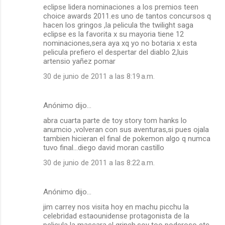
eclipse lidera nominaciones a los premios teen
choice awards 2011.es uno de tantos concursos q
hacen los gringos ,la pelicula the twilight saga
eclipse es la favorita x su mayoria tiene 12
nominaciones,sera aya xq yo no botaria x esta
pelicula prefiero el despertar del diablo 2,luis
artensio yañez pomar
30 de junio de 2011 a las 8:19 a.m.
Anónimo dijo…
abra cuarta parte de toy story tom hanks lo
anumcio ,volveran con sus aventuras,si pues ojala
tambien hicieran el final de pokemon algo q numca
tuvo final...diego david moran castillo
30 de junio de 2011 a las 8:22 a.m.
Anónimo dijo…
jim carrey nos visita hoy en machu picchu la
celebridad estaounidense protagonista de la