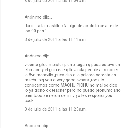
3 de julio de 2011 a las 11:09 a.m.
Anónimo dijo…
daniel solar castillo,xfa algo de ac-dc lo xevere de
los 90 peru'
3 de julio de 2011 a las 11:11 a.m.
Anónimo dijo…
vicente gilde meister pierre-oigan q pasa estuve en
el cusco y el guia ese q lleva ala people a conocer
la 8va maravilla ,pues dijo q la palabra corecta es
machu pig you o very good .whats ,toos lo
conocemos como MACHU PICHU no mal se dice
lo ya dicho ok teacher pero no puedo pronumciarlo
bien toos se rieron de mi y yo les respondi you
suck
3 de julio de 2011 a las 11:25 a.m.
Anónimo dijo…