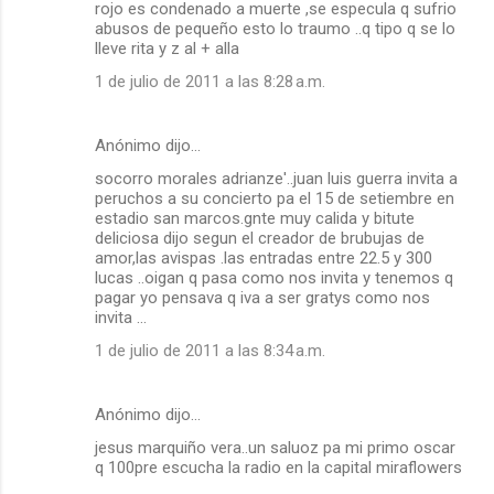
rojo es condenado a muerte ,se especula q sufrio
abusos de pequeño esto lo traumo ..q tipo q se lo
lleve rita y z al + alla
1 de julio de 2011 a las 8:28 a.m.
Anónimo dijo…
socorro morales adrianze'..juan luis guerra invita a
peruchos a su concierto pa el 15 de setiembre en
estadio san marcos.gnte muy calida y bitute
deliciosa dijo segun el creador de brubujas de
amor,las avispas .las entradas entre 22.5 y 300
lucas ..oigan q pasa como nos invita y tenemos q
pagar yo pensava q iva a ser gratys como nos
invita ...
1 de julio de 2011 a las 8:34 a.m.
Anónimo dijo…
jesus marquiño vera..un saluoz pa mi primo oscar
q 100pre escucha la radio en la capital miraflowers