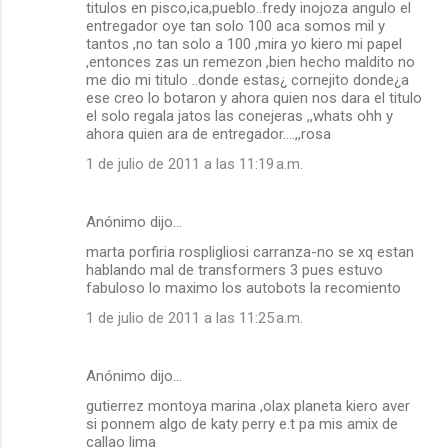
titulos en pisco,ica,pueblo..fredy inojoza angulo el
entregador oye tan solo 100 aca somos mil y
tantos ,no tan solo a 100 ,mira yo kiero mi papel
,entonces zas un remezon ,bien hecho maldito no
me dio mi titulo ..donde estas¿ cornejito donde¿a
ese creo lo botaron y ahora quien nos dara el titulo
el solo regala jatos las conejeras ,,whats ohh y
ahora quien ara de entregador....,,rosa
1 de julio de 2011 a las 11:19 a.m.
Anónimo dijo…
marta porfiria rospligliosi carranza-no se xq estan
hablando mal de transformers 3 pues estuvo
fabuloso lo maximo los autobots la recomiento
1 de julio de 2011 a las 11:25 a.m.
Anónimo dijo…
gutierrez montoya marina ,olax planeta kiero aver
si ponnem algo de katy perry e.t pa mis amix de
callao lima