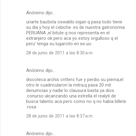
Anónimo dijo…
uriarte bautista oswaldo.oigan q pasa todo tiene
su dia y hoy el cebiche .es de nuestra gatronomia
PERUANA ,el bitute q nos representa en el
extranjero ok pero aca yo estoy orgulloso q el
peru' tenga su lugarcito en ee.uu-
28 de junio de 2011 a las 8:30 a.m.
Anónimo dijo…
discoteca archis critters fue y perdio su pierna,el
otro le cuadricularon la mitra,q pasa 20 mil
denumcias y nadie lo clausura basta ya dios
.conurso alcanzando una estrella el realyti de
busca talento aca pero como no q no habia billete
.rosa
28 de junio de 2011 a las 8:37 a.m.
Anónimo dijo…