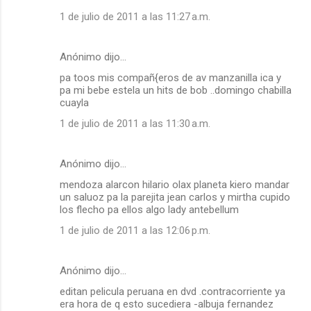
1 de julio de 2011 a las 11:27 a.m.
Anónimo dijo…
pa toos mis compañ{eros de av manzanilla ica y
pa mi bebe estela un hits de bob ..domingo chabilla
cuayla
1 de julio de 2011 a las 11:30 a.m.
Anónimo dijo…
mendoza alarcon hilario olax planeta kiero mandar
un saluoz pa la parejita jean carlos y mirtha cupido
los flecho pa ellos algo lady antebellum
1 de julio de 2011 a las 12:06 p.m.
Anónimo dijo…
editan pelicula peruana en dvd .contracorriente ya
era hora de q esto sucediera -albuja fernandez