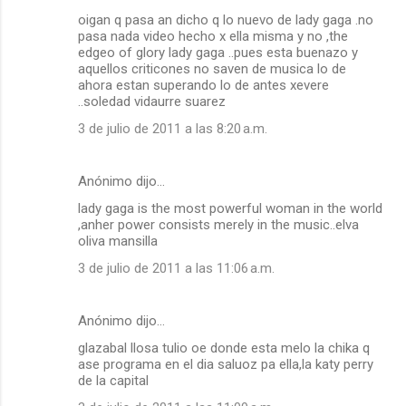
oigan q pasa an dicho q lo nuevo de lady gaga .no
pasa nada video hecho x ella misma y no ,the
edgeo of glory lady gaga ..pues esta buenazo y
aquellos criticones no saven de musica lo de
ahora estan superando lo de antes xevere
..soledad vidaurre suarez
3 de julio de 2011 a las 8:20 a.m.
Anónimo dijo…
lady gaga is the most powerful woman in the world
,anher power consists merely in the music..elva
oliva mansilla
3 de julio de 2011 a las 11:06 a.m.
Anónimo dijo…
glazabal llosa tulio oe donde esta melo la chika q
ase programa en el dia saluoz pa ella,la katy perry
de la capital