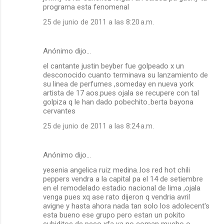
programa esta fenomenal
25 de junio de 2011 a las 8:20 a.m.
Anónimo dijo…
el cantante justin beyber fue golpeado x un
desconocido cuanto terminava su lanzamiento de
su linea de perfumes ,someday en nueva york
artista de 17 aos.pues ojala se recupere con tal
golpiza q le han dado pobechito..berta bayona
cervantes
25 de junio de 2011 a las 8:24 a.m.
Anónimo dijo…
yesenia angelica ruiz medina..los red hot chili
peppers vendra a la capital pa el 14 de setiembre
en el remodelado estadio nacional de lima ,ojala
venga pues xq ase rato dijeron q vendria avril
avigne y hasta ahora nada tan solo los adolecent's
esta bueno ese grupo pero estan un pokito