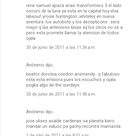
rene samuel apaza arias-transformers 3 el lado
oscuro de la luna ya esta en la capital hoy.shia
labeouf yrosie huntington ,whiteley en nueva
aventura .los autobots y los decepticons ..sera
mejor q las anteriores kisas xq los otros no se a
pero esta promete llamar la atencion de todos
ojala
30 de junio de 2011 a las 11:36 a.m.
Anónimo dijo…
beatriz dorotea condori arismendy ..q fabuloso
esta esta emisora pues los escuchos y ojala
pogka algo de the sundays
30 de junio de 2011 a las 11:40 a.m.
Anónimo dijo…
jose ulises asalde cardenas oa planeta kiero
mandar un saluoz pa gachy recontra mamacita
1 de julio de 2011 a las 8:01 a.m.