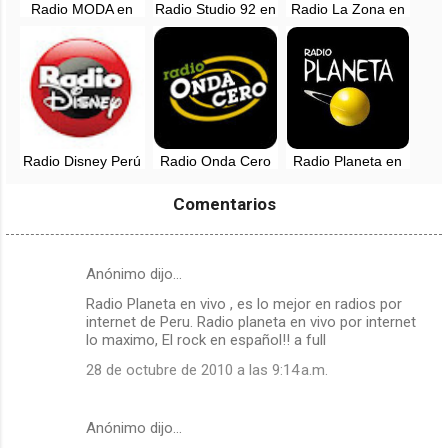
Radio MODA en
Radio Studio 92 en
Radio La Zona en
vivo - Lima, Perú
vivo - Lima, Perú
vivo - 90.5 FM -
Lima, Perú
Radio Disney Perú
Radio Onda Cero
Radio Planeta en
en vivo - 91.1 FM
en vivo - 98.1 FM -
vivo - 107.7 FM -
Lima, Perú
Lima, Perú
Comentarios
Anónimo dijo…
C
Radio Planeta en vivo , es lo mejor en radios por
o
internet de Peru. Radio planeta en vivo por internet
m
lo maximo, El rock en español!! a full
e
28 de octubre de 2010 a las 9:14 a.m.
n
t
Anónimo dijo…
a