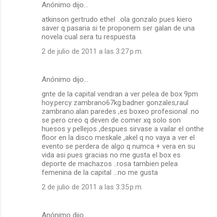
Anónimo dijo…
atkinson gertrudo ethel ..ola gonzalo pues kiero
saver q pasaria si te proponem ser galan de una
novela cual sera tu respuesta
2 de julio de 2011 a las 3:27 p.m.
Anónimo dijo…
gnte de la capital vendran a ver pelea de box 9pm
hoy.percy zambrano67kg.badner gonzales,raul
zambrano.alan paredes ,es boxeo profesional .no
se pero creo q deven de comer xq solo son
huesos y pellejos ,despues sirvase a vailar el onthe
floor en la disco meskale ,akel q no vaya a ver el
evento se perdera de algo q numca + vera en su
vida asi pues gracias no me gusta el box es
deporte de machazos ..rosa tambien pelea
femenina de la capital ...no me gusta
2 de julio de 2011 a las 3:35 p.m.
Anónimo dijo…