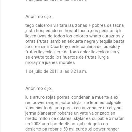
Anónimo dijo…
tego calderon visitara las zonas + pobres de tacna
,esta hospedado en hostal tacna ,sus pedidos q le
lleven uvas de todos los colores whats duraznos y
otras frutas ,tambien etiqueta negra y tequila basta
se cree sir mCcarteny denle cachina del pueblo y
frutas llevenle kiere de todo color llevenlo a ica y
se envute todo los huertos de frutas..lurgia
morayma juanes morales
1 de julio de 2011 a las 8:21 a.m.
Anónimo dijo…
luis arturo rojas porras..condenan a muerte a ex
red power ranger ,actor skylar de leon es culpable
x asesinato de una pareja en arizona ee.uu el y su
jerma planearon robarse un yate valorizado en
medio millon de dolares ,skylar es culpable x matar
en 2003 aun tipo de 45 aos ,al q degollo en
desierto pa robarle 50 mil euros .el power ranger