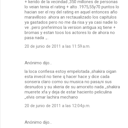
+ kerido de la vecindad ,350 millones de personas
lo veian tenia el rating + alto .1975,55y70 puntos lo
hacian ser el rey del rating en aquel entonces año
maravilloso .ahora an rectaualizado los capitulos
ya gastados pero no me da risa y ya casi nadie lo
ve ..pero preferimos la version antigua xq tiene +
bromas y estan toos los actores lo de ahora no
pasa nada .,..
20 de junio de 2011 a las 11:59 a.m.
Anónimo dijo…
la loca confiesa estoy empelotada ,shakira oigan
esta invecil no tiene q hacer hace y dice cada
sonsera claro como su musica no pasa,ni sus
desnudos y su xkeria de su amorxito nada ,,shakira
muerete xfa y deja de estar haciento peliculina
,,elvis omar lachira mechano
20 de junio de 2011 a las 12:04 p.m.
Anónimo dijo…