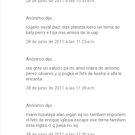
28 de junio de 2011 a las 10:53 a.m.
Anónimo dijo…
rogelio naval diaz olax planeta kiero un tema de
katy perry e.t pa mis amios de la uap
28 de junio de 2011 a las 11:25 a.m.
Anónimo dijo…
ola gnte un saluoz pa mi amix maira de antonio
perez olivares y q pogka el hits de kesha a ella le
encanta
28 de junio de 2011 a las 11:28 a.m.
Anónimo dijo…
marin topalaya alan oigan xq no tambien imponem
el hits de enrique iglesia escape ese tema tambien
esta ingles o q pasa no xq
28 de junio de 2011 a las 11:30 a.m.