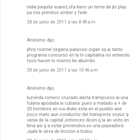
nidia paquita suarez,xfa kiero un tema de jlo play
pa mis primitos umber y fede
28 de junio de 2011 a las 8:40 a.m.
Anónimo dijo…
jihny rosmel zegarra palacios-oigan xq ai tanto
programa concurso en la tv capitalina no entiendo
toos hacen lo mismo ke aburrido
28 de junio de 2011 a las 10:46 a.m.
Anónimo dijo…
luzvinda romero cruzado.alerta tramposos ai una
fulana apodada la cubana .pues a matado a + de
20 hombres en ica diske esta en el pueblo ase
poco mato aun conductor del transporte soyuz q
venia de la capital ,entonces dicen q la an visto en
lima asi q a estar prevenidos.es una pepeadora
,ojala le sirva de leccion a todos