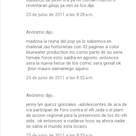
subiditos de peso xfa ya no coman mucho o
reventaran ¡plop¡ ya ven se los dije
25 de junio de 2011 a las 8:28 a.m.
Anónimo dijo…
madona la reyna del pop ya lo sabemos.en
material ,las historietas con 32 paginas a color
bluewater production inc.como parte de su serie
female force esto saldra en agosto .entonces
sera la nueva herue de los comic sera genial ok
..jhon mauro samaniego aquino
25 de junio de 2011 a las 8:32 a.m.
Anónimo dijo…
jenny lyn quiroz gonzales -adolescentes de aca de
ica participan de foro contra el vih ,sida x el plam
de accion regional para la prevencion de los its-vIh
sida ..ok entonces a cuidarse toos xq ahora nadie
se salva el mundo esta locazo
25 de junio de 2011 a las 8:35 a.m.