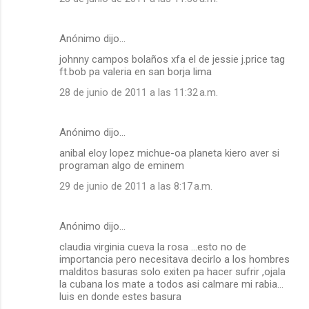
Anónimo dijo…
johnny campos bolaños xfa el de jessie j.price tag
ft.bob pa valeria en san borja lima
28 de junio de 2011 a las 11:32 a.m.
Anónimo dijo…
anibal eloy lopez michue-oa planeta kiero aver si
programan algo de eminem
29 de junio de 2011 a las 8:17 a.m.
Anónimo dijo…
claudia virginia cueva la rosa ...esto no de
importancia pero necesitava decirlo a los hombres
malditos basuras solo exiten pa hacer sufrir ,ojala
la cubana los mate a todos asi calmare mi rabia...
luis en donde estes basura