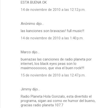
ESTA BUENA OK
r
14 de noviembre de 2010 a las 12:12 p.m.
i
o
Anónimo dijo…
s
las kanciones son bravazas! full music!!
14 de noviembre de 2010 a las 1:40 p.m.
Marco dijo…
buenazas las canciones de radio planeta por
internet, los black eyes peas son lo
maximooooooo, que viva el buen rock!!!
15 de noviembre de 2010 a las 12:47 p.m.
Jimmy dijo…
Radio Planeta Hola Gonzalo, esta divertido el
programa, sigan asi como ee humor del bueno,
gracias radio planeta 107.7