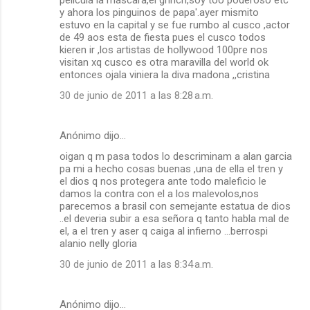
pelicula la mascara,el grinch,soy too poderoso etc
y ahora los pinguinos de papa'.ayer mismito
estuvo en la capital y se fue rumbo al cusco ,actor
de 49 aos esta de fiesta pues el cusco todos
kieren ir ,los artistas de hollywood 100pre nos
visitan xq cusco es otra maravilla del world ok
entonces ojala viniera la diva madona ,,cristina
30 de junio de 2011 a las 8:28 a.m.
Anónimo dijo…
oigan q m pasa todos lo descriminam a alan garcia
pa mi a hecho cosas buenas ,una de ella el tren y
el dios q nos protegera ante todo maleficio le
damos la contra con el a los malevolos,nos
parecemos a brasil con semejante estatua de dios
..el deveria subir a esa señora q tanto habla mal de
el, a el tren y aser q caiga al infierno ...berrospi
alanio nelly gloria
30 de junio de 2011 a las 8:34 a.m.
Anónimo dijo…