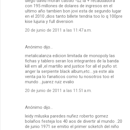
diego david moran castilo -u2 la + recaudadora
con 195 millones de dolares de ingresos en el
ultimo año tambien bon jovi esta de segundo lugar
en el 2010 ,dios tanto billete tendria too lo q 100pre
kise lujuria y full diversion
20 de junio de 2011 a las 11:47 a.m.
Anónimo dijo…
metalicalanza edicion limitada de monopoly las
fichas y tablero seran los integrantes de la banda
kill em all ,el martillo and justice for all el puño st.
anger la serpiente black album,etc....ya este ala
venta pa lo fanaticos como tu nosotros too el
mundo ...juarez ruiz evalio
20 de junio de 2011 a las 11:51 a.m.
Anónimo dijo…
leidy miluska paredes nuñez roberto gomez
bolaños festeja los 40 aos de divertir al mundo ..20
de junio 1971 se emitio el primer scketch del niño