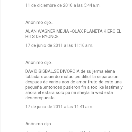
11 de diciembre de 2010 a las 5:44 a.m.
Anónimo dijo…
ALAN WAGNER MEJIA -OLAX PLANETA KIERO EL
HITS DE BYONCE
17 de junio de 2011 a las 11:16 a.m.
Anónimo dijo…
DAVID BISBAL,SE DIVORCIA de su jerma elena
tablada x acuerdo mutuo ,es dificil la separacion
despues de varios aos de amor fruto de esto una
pequeña .entonces pusieron fin a too ,ke lastima y
ahora el estara solo pa mi sheyla la wed esta
descompuesta
17 de junio de 2011 a las 11:41 a.m.
Anónimo dijo…