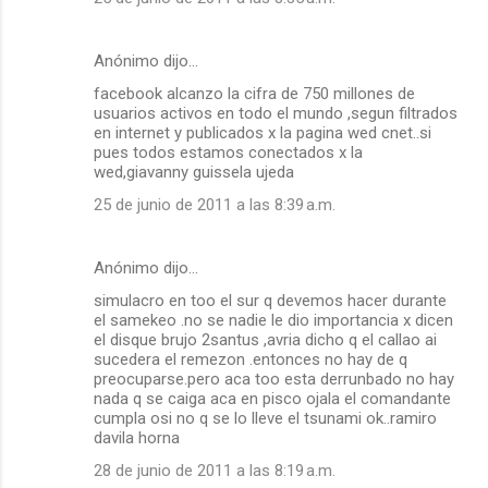
Anónimo dijo…
facebook alcanzo la cifra de 750 millones de
usuarios activos en todo el mundo ,segun filtrados
en internet y publicados x la pagina wed cnet..si
pues todos estamos conectados x la
wed,giavanny guissela ujeda
25 de junio de 2011 a las 8:39 a.m.
Anónimo dijo…
simulacro en too el sur q devemos hacer durante
el samekeo .no se nadie le dio importancia x dicen
el disque brujo 2santus ,avria dicho q el callao ai
sucedera el remezon .entonces no hay de q
preocuparse.pero aca too esta derrunbado no hay
nada q se caiga aca en pisco ojala el comandante
cumpla osi no q se lo lleve el tsunami ok..ramiro
davila horna
28 de junio de 2011 a las 8:19 a.m.