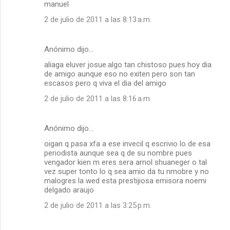
manuel
2 de julio de 2011 a las 8:13 a.m.
Anónimo dijo…
aliaga eluver josue.algo tan chistoso pues hoy dia
de amigo aunque eso no exiten pero son tan
escasos pero q viva el dia del amigo
2 de julio de 2011 a las 8:16 a.m.
Anónimo dijo…
oigan q pasa xfa a ese invecil q escrivio lo de esa
periodista aunque sea q de su nombre pues
vengador kien m eres sera arnol shuaneger o tal
vez super tonto lo q sea amio da tu nmobre y no
malogres la wed esta prestijiosa emisora noemi
delgado araujo
2 de julio de 2011 a las 3:25 p.m.