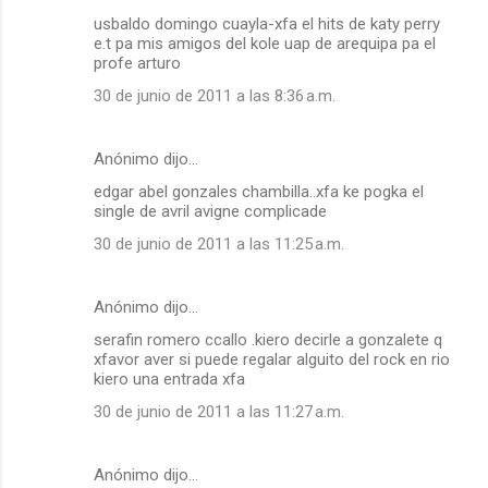
usbaldo domingo cuayla-xfa el hits de katy perry
e.t pa mis amigos del kole uap de arequipa pa el
profe arturo
30 de junio de 2011 a las 8:36 a.m.
Anónimo dijo…
edgar abel gonzales chambilla..xfa ke pogka el
single de avril avigne complicade
30 de junio de 2011 a las 11:25 a.m.
Anónimo dijo…
serafin romero ccallo .kiero decirle a gonzalete q
xfavor aver si puede regalar alguito del rock en rio
kiero una entrada xfa
30 de junio de 2011 a las 11:27 a.m.
Anónimo dijo…