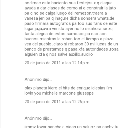
sodimac esta haciento sus festejos x q disque
ayuda a dar clases de como ai q construir la jato
pa q no se caiga luego del remezon,traera a
vanesa jeri pa q inagure dicha sonsera whats,de
paso firmara autografos pa too sus fans de este
lugar ja,ja,avra venido ayer no lo se,ahora se xq
tanta alegria de estos sarnosos,pa eso son
buenos mientras le roban too el tiempo a plaza
vea del pueblo ,claro si robaron 30 mil lucas de un
banco de prestamos q pasa xfa autoridades .rosa
alguien xfa q nos salve auxilio.auxilio
20 de junio de 2011 a las 12:14 p.m.
Anónimo dijo…
olax planeta kiero el hits de enrique iglesias i'm
lovin you michelle marcone giuseppe
20 de junio de 2011 a las 12:26 p.m.
Anónimo dijo…
jimmy tovar sanchez .oigan un saluoz pa gachy tu