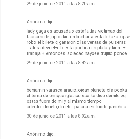
29 de junio de 2011 a las 8:20 a.m.
Anónimo dijo…
lady gaga es acusada x estafa .las victimas del
tsunami de japon kieren linchar a esta lokaza xq se
robo el billete q ganaron x las ventas de pulseras
..ratera devuelvelo esta podrida en plata y kiere +
trabaja + entonces .soledad haydee trujillo`ponce
29 de junio de 2011 a las 8:42 a.m.
Anónimo dijo…
benjamin yarasca araujo..oigan planeta xfa pogka
el tema de enrique iglesias ese ke dice demilo xq
estas fuera de mi y al mismo tiempo
adentro,dimelo,dimelo...pa ana en fundo panchita
30 de junio de 2011 a las 8:02 a.m.
Anónimo dijo…