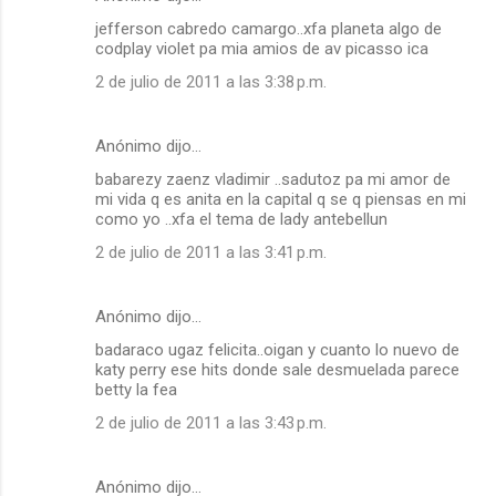
jefferson cabredo camargo..xfa planeta algo de
codplay violet pa mia amios de av picasso ica
2 de julio de 2011 a las 3:38 p.m.
Anónimo dijo…
babarezy zaenz vladimir ..sadutoz pa mi amor de
mi vida q es anita en la capital q se q piensas en mi
como yo ..xfa el tema de lady antebellun
2 de julio de 2011 a las 3:41 p.m.
Anónimo dijo…
badaraco ugaz felicita..oigan y cuanto lo nuevo de
katy perry ese hits donde sale desmuelada parece
betty la fea
2 de julio de 2011 a las 3:43 p.m.
Anónimo dijo…