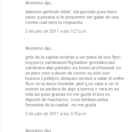
Anónimo dijo…
atkinson gertrudo ethel ..ola gonzalo pues kiero
saver q pasaria si te proponem ser galan de una
novela cual sera tu respuesta
2 de julio de 2011 a las 3:27 p.m.
Anónimo dijo…
gnte de la capital vendran a ver pelea de box 9pm
hoy.percy zambrano67kg.badner gonzales,raul
zambrano.alan paredes ,es boxeo profesional .no
se pero creo q deven de comer xq solo son
huesos y pellejos ,despues sirvase a vailar el onthe
floor en la disco meskale ,akel q no vaya a ver el
evento se perdera de algo q numca + vera en su
vida asi pues gracias no me gusta el box es
deporte de machazos ..rosa tambien pelea
femenina de la capital ...no me gusta
2 de julio de 2011 a las 3:35 p.m.
Anónimo dijo…