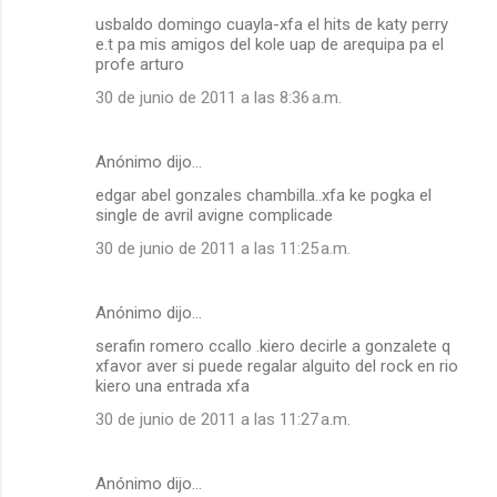
usbaldo domingo cuayla-xfa el hits de katy perry
e.t pa mis amigos del kole uap de arequipa pa el
profe arturo
30 de junio de 2011 a las 8:36 a.m.
Anónimo dijo…
edgar abel gonzales chambilla..xfa ke pogka el
single de avril avigne complicade
30 de junio de 2011 a las 11:25 a.m.
Anónimo dijo…
serafin romero ccallo .kiero decirle a gonzalete q
xfavor aver si puede regalar alguito del rock en rio
kiero una entrada xfa
30 de junio de 2011 a las 11:27 a.m.
Anónimo dijo…