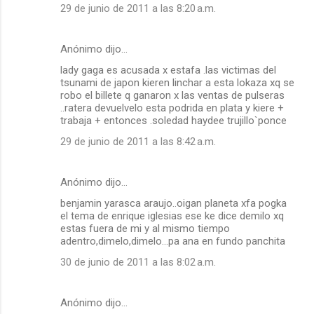
29 de junio de 2011 a las 8:20 a.m.
Anónimo dijo…
lady gaga es acusada x estafa .las victimas del
tsunami de japon kieren linchar a esta lokaza xq se
robo el billete q ganaron x las ventas de pulseras
..ratera devuelvelo esta podrida en plata y kiere +
trabaja + entonces .soledad haydee trujillo`ponce
29 de junio de 2011 a las 8:42 a.m.
Anónimo dijo…
benjamin yarasca araujo..oigan planeta xfa pogka
el tema de enrique iglesias ese ke dice demilo xq
estas fuera de mi y al mismo tiempo
adentro,dimelo,dimelo...pa ana en fundo panchita
30 de junio de 2011 a las 8:02 a.m.
Anónimo dijo…