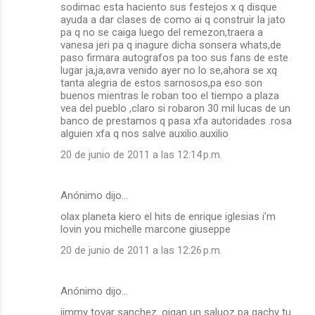
sodimac esta haciento sus festejos x q disque
ayuda a dar clases de como ai q construir la jato
pa q no se caiga luego del remezon,traera a
vanesa jeri pa q inagure dicha sonsera whats,de
paso firmara autografos pa too sus fans de este
lugar ja,ja,avra venido ayer no lo se,ahora se xq
tanta alegria de estos sarnosos,pa eso son
buenos mientras le roban too el tiempo a plaza
vea del pueblo ,claro si robaron 30 mil lucas de un
banco de prestamos q pasa xfa autoridades .rosa
alguien xfa q nos salve auxilio.auxilio
20 de junio de 2011 a las 12:14 p.m.
Anónimo dijo…
olax planeta kiero el hits de enrique iglesias i'm
lovin you michelle marcone giuseppe
20 de junio de 2011 a las 12:26 p.m.
Anónimo dijo…
jimmy tovar sanchez .oigan un saluoz pa gachy tu