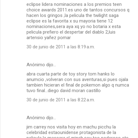
eclipse lidera nominaciones a los premios teen
choice awards 2011.es uno de tantos concursos q
hacen los gringos ,la pelicula the twilight saga
eclipse es la favorita x su mayoria tiene 12
nominaciones,sera aya xq yo no botaria x esta
pelicula prefiero el despertar del diablo 2,luis
artensio yañez pomar
30 de junio de 2011 a las 8:19 a.m.
Anónimo dijo…
abra cuarta parte de toy story tom hanks lo
anumcio ,volveran con sus aventuras,si pues ojala
tambien hicieran el final de pokemon algo q numca
tuvo final...diego david moran castillo
30 de junio de 2011 a las 8:22 a.m.
Anónimo dijo…
jim carrey nos visita hoy en machu picchu la
celebridad estaounidense protagonista de la