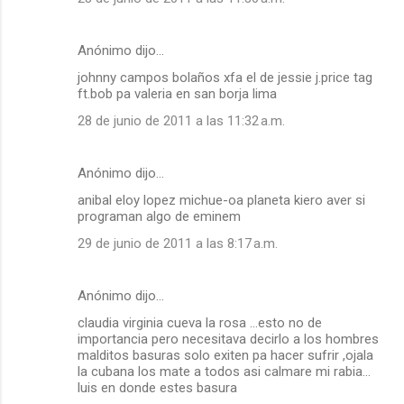
Anónimo dijo…
johnny campos bolaños xfa el de jessie j.price tag
ft.bob pa valeria en san borja lima
28 de junio de 2011 a las 11:32 a.m.
Anónimo dijo…
anibal eloy lopez michue-oa planeta kiero aver si
programan algo de eminem
29 de junio de 2011 a las 8:17 a.m.
Anónimo dijo…
claudia virginia cueva la rosa ...esto no de
importancia pero necesitava decirlo a los hombres
malditos basuras solo exiten pa hacer sufrir ,ojala
la cubana los mate a todos asi calmare mi rabia...
luis en donde estes basura