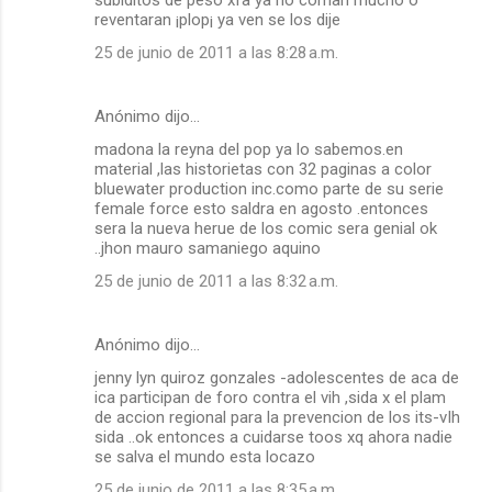
subiditos de peso xfa ya no coman mucho o
reventaran ¡plop¡ ya ven se los dije
25 de junio de 2011 a las 8:28 a.m.
Anónimo dijo…
madona la reyna del pop ya lo sabemos.en
material ,las historietas con 32 paginas a color
bluewater production inc.como parte de su serie
female force esto saldra en agosto .entonces
sera la nueva herue de los comic sera genial ok
..jhon mauro samaniego aquino
25 de junio de 2011 a las 8:32 a.m.
Anónimo dijo…
jenny lyn quiroz gonzales -adolescentes de aca de
ica participan de foro contra el vih ,sida x el plam
de accion regional para la prevencion de los its-vIh
sida ..ok entonces a cuidarse toos xq ahora nadie
se salva el mundo esta locazo
25 de junio de 2011 a las 8:35 a.m.