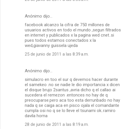
Anónimo dijo…
facebook alcanzo la cifra de 750 millones de
usuarios activos en todo el mundo ,segun filtrados
en internet y publicados x la pagina wed cnet..si
pues todos estamos conectados x la
wed,giavanny guissela ujeda
25 de junio de 2011 a las 8:39 a.m.
Anónimo dijo…
simulacro en too el sur q devemos hacer durante
el samekeo .no se nadie le dio importancia x dicen
el disque brujo 2santus ,avria dicho q el callao ai
sucedera el remezon .entonces no hay de q
preocuparse.pero aca too esta derrunbado no hay
nada q se caiga aca en pisco ojala el comandante
cumpla osi no q se lo lleve el tsunami ok..ramiro
davila horna
28 de junio de 2011 a las 8:19 a.m.