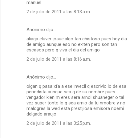
manuel
2 de julio de 2011 a las 8:13 a.m.
Anónimo dijo…
aliaga eluver josue.algo tan chistoso pues hoy dia
de amigo aunque eso no exiten pero son tan
escasos pero q viva el dia del amigo
2 de julio de 2011 a las 8:16 a.m.
Anónimo dijo…
oigan q pasa xfa a ese invecil q escrivio lo de esa
periodista aunque sea q de su nombre pues
vengador kien m eres sera arnol shuaneger o tal
vez super tonto lo q sea amio da tu nmobre y no
malogres la wed esta prestijiosa emisora noemi
delgado araujo
2 de julio de 2011 a las 3:25 p.m.