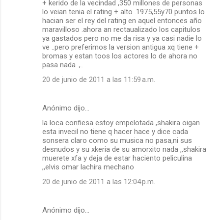
+ kerido de la vecindad ,350 millones de personas
lo veian tenia el rating + alto .1975,55y70 puntos lo
hacian ser el rey del rating en aquel entonces año
maravilloso .ahora an rectaualizado los capitulos
ya gastados pero no me da risa y ya casi nadie lo
ve ..pero preferimos la version antigua xq tiene +
bromas y estan toos los actores lo de ahora no
pasa nada .,..
20 de junio de 2011 a las 11:59 a.m.
Anónimo dijo…
la loca confiesa estoy empelotada ,shakira oigan
esta invecil no tiene q hacer hace y dice cada
sonsera claro como su musica no pasa,ni sus
desnudos y su xkeria de su amorxito nada ,,shakira
muerete xfa y deja de estar haciento peliculina
,,elvis omar lachira mechano
20 de junio de 2011 a las 12:04 p.m.
Anónimo dijo…