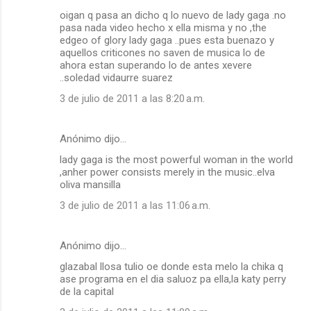
oigan q pasa an dicho q lo nuevo de lady gaga .no
pasa nada video hecho x ella misma y no ,the
edgeo of glory lady gaga ..pues esta buenazo y
aquellos criticones no saven de musica lo de
ahora estan superando lo de antes xevere
..soledad vidaurre suarez
3 de julio de 2011 a las 8:20 a.m.
Anónimo dijo…
lady gaga is the most powerful woman in the world
,anher power consists merely in the music..elva
oliva mansilla
3 de julio de 2011 a las 11:06 a.m.
Anónimo dijo…
glazabal llosa tulio oe donde esta melo la chika q
ase programa en el dia saluoz pa ella,la katy perry
de la capital