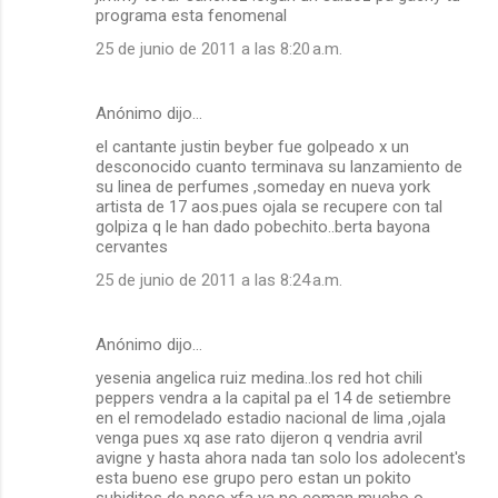
programa esta fenomenal
25 de junio de 2011 a las 8:20 a.m.
Anónimo dijo…
el cantante justin beyber fue golpeado x un
desconocido cuanto terminava su lanzamiento de
su linea de perfumes ,someday en nueva york
artista de 17 aos.pues ojala se recupere con tal
golpiza q le han dado pobechito..berta bayona
cervantes
25 de junio de 2011 a las 8:24 a.m.
Anónimo dijo…
yesenia angelica ruiz medina..los red hot chili
peppers vendra a la capital pa el 14 de setiembre
en el remodelado estadio nacional de lima ,ojala
venga pues xq ase rato dijeron q vendria avril
avigne y hasta ahora nada tan solo los adolecent's
esta bueno ese grupo pero estan un pokito