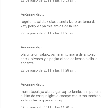
28 de junio de 2011 a las 10:53 a.m.
Anónimo dijo…
rogelio naval diaz olax planeta kiero un tema de
katy perry e.t pa mis amios de la uap
28 de junio de 2011 a las 11:25 a.m.
Anónimo dijo…
ola gnte un saluoz pa mi amix maira de antonio
perez olivares y q pogka el hits de kesha a ella le
encanta
28 de junio de 2011 a las 11:28 a.m.
Anónimo dijo…
marin topalaya alan oigan xq no tambien imponem
el hits de enrique iglesia escape ese tema tambien
esta ingles o q pasa no xq
28 de junio de 2011 a las 11:30 a.m.