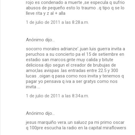
rojo es condenado a muerte ,se especula q sufrio
abusos de pequeño esto lo traumo ..q tipo q se lo
lleve rita y z al + alla
1 de julio de 2011 a las 8:28 a.m.
Anónimo dijo…
socorro morales adrianze'..juan luis guerra invita a
peruchos a su concierto pa el 15 de setiembre en
estadio san marcos.gnte muy calida y bitute
deliciosa dijo segun el creador de brubujas de
amor,las avispas .las entradas entre 22.5 y 300
lucas ..oigan q pasa como nos invita y tenemos q
pagar yo pensava q iva a ser gratys como nos
invita ...
1 de julio de 2011 a las 8:34 a.m.
Anónimo dijo…
jesus marquiño vera..un saluoz pa mi primo oscar
q 100pre escucha la radio en la capital miraflowers