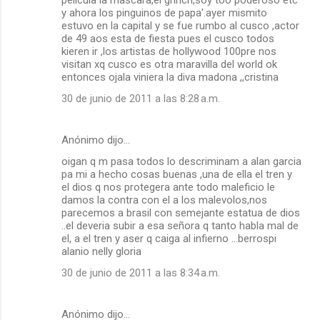
pelicula la mascara,el grinch,soy too poderoso etc
y ahora los pinguinos de papa'.ayer mismito
estuvo en la capital y se fue rumbo al cusco ,actor
de 49 aos esta de fiesta pues el cusco todos
kieren ir ,los artistas de hollywood 100pre nos
visitan xq cusco es otra maravilla del world ok
entonces ojala viniera la diva madona ,,cristina
30 de junio de 2011 a las 8:28 a.m.
Anónimo dijo…
oigan q m pasa todos lo descriminam a alan garcia
pa mi a hecho cosas buenas ,una de ella el tren y
el dios q nos protegera ante todo maleficio le
damos la contra con el a los malevolos,nos
parecemos a brasil con semejante estatua de dios
..el deveria subir a esa señora q tanto habla mal de
el, a el tren y aser q caiga al infierno ...berrospi
alanio nelly gloria
30 de junio de 2011 a las 8:34 a.m.
Anónimo dijo…