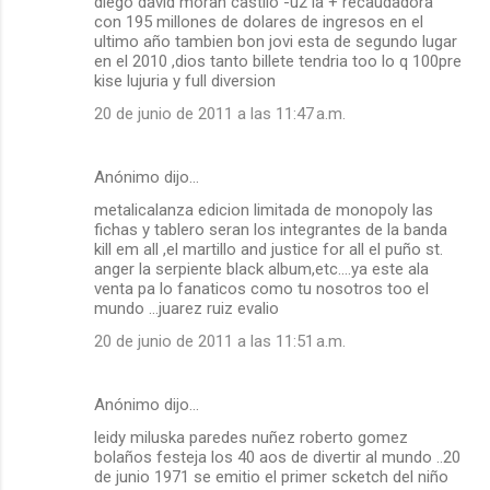
diego david moran castilo -u2 la + recaudadora
con 195 millones de dolares de ingresos en el
ultimo año tambien bon jovi esta de segundo lugar
en el 2010 ,dios tanto billete tendria too lo q 100pre
kise lujuria y full diversion
20 de junio de 2011 a las 11:47 a.m.
Anónimo dijo…
metalicalanza edicion limitada de monopoly las
fichas y tablero seran los integrantes de la banda
kill em all ,el martillo and justice for all el puño st.
anger la serpiente black album,etc....ya este ala
venta pa lo fanaticos como tu nosotros too el
mundo ...juarez ruiz evalio
20 de junio de 2011 a las 11:51 a.m.
Anónimo dijo…
leidy miluska paredes nuñez roberto gomez
bolaños festeja los 40 aos de divertir al mundo ..20
de junio 1971 se emitio el primer scketch del niño