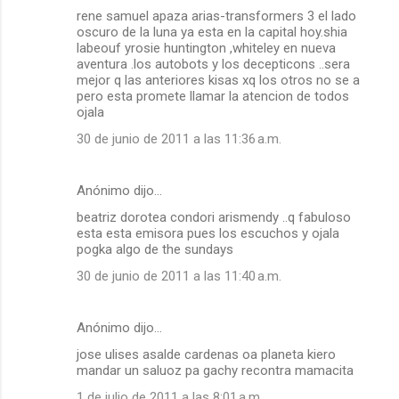
rene samuel apaza arias-transformers 3 el lado
oscuro de la luna ya esta en la capital hoy.shia
labeouf yrosie huntington ,whiteley en nueva
aventura .los autobots y los decepticons ..sera
mejor q las anteriores kisas xq los otros no se a
pero esta promete llamar la atencion de todos
ojala
30 de junio de 2011 a las 11:36 a.m.
Anónimo dijo…
beatriz dorotea condori arismendy ..q fabuloso
esta esta emisora pues los escuchos y ojala
pogka algo de the sundays
30 de junio de 2011 a las 11:40 a.m.
Anónimo dijo…
jose ulises asalde cardenas oa planeta kiero
mandar un saluoz pa gachy recontra mamacita
1 de julio de 2011 a las 8:01 a.m.