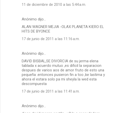
11 de diciembre de 2010 a las 5:44 a.m.
Anónimo dijo…
ALAN WAGNER MEJIA -OLAX PLANETA KIERO EL
HITS DE BYONCE
17 de junio de 2011 a las 11:16 a.m.
Anónimo dijo…
DAVID BISBAL,SE DIVORCIA de su jerma elena
tablada x acuerdo mutuo ,es dificil la separacion
despues de varios aos de amor fruto de esto una
pequeña .entonces pusieron fin a too ,ke lastima y
ahora el estara solo pa mi sheyla la wed esta
descompuesta
17 de junio de 2011 a las 11:41 a.m.
Anónimo dijo…