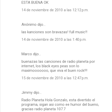
ESTA BUENA OK
r
14 de noviembre de 2010 a las 12:12 p.m.
i
o
Anónimo dijo…
s
las kanciones son bravazas! full music!!
14 de noviembre de 2010 a las 1:40 p.m.
Marco dijo…
buenazas las canciones de radio planeta por
internet, los black eyes peas son lo
maximooooooo, que viva el buen rock!!!
15 de noviembre de 2010 a las 12:47 p.m.
Jimmy dijo…
Radio Planeta Hola Gonzalo, esta divertido el
programa, sigan asi como ee humor del bueno,
gracias radio planeta 107.7