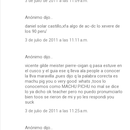
3 de julio de 2011 a las 11:09 a.m.
Anónimo dijo…
daniel solar castillo,xfa algo de ac-dc lo xevere de
los 90 peru'
3 de julio de 2011 a las 11:11 a.m.
Anónimo dijo…
vicente gilde meister pierre-oigan q pasa estuve en
el cusco y el guia ese q lleva ala people a conocer
la 8va maravilla ,pues dijo q la palabra corecta es
machu pig you o very good .whats ,toos lo
conocemos como MACHU PICHU no mal se dice
lo ya dicho ok teacher pero no puedo pronumciarlo
bien toos se rieron de mi y yo les respondi you
suck
3 de julio de 2011 a las 11:25 a.m.
Anónimo dijo…