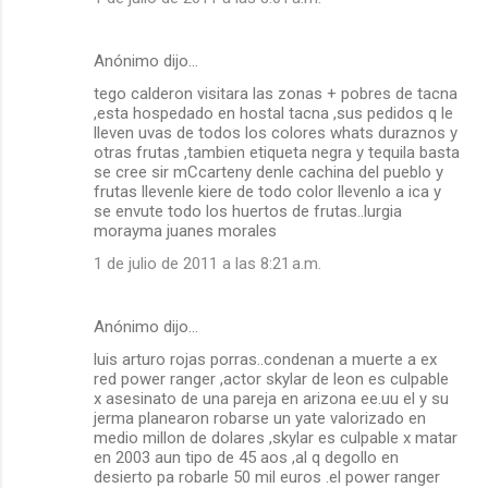
Anónimo dijo…
tego calderon visitara las zonas + pobres de tacna
,esta hospedado en hostal tacna ,sus pedidos q le
lleven uvas de todos los colores whats duraznos y
otras frutas ,tambien etiqueta negra y tequila basta
se cree sir mCcarteny denle cachina del pueblo y
frutas llevenle kiere de todo color llevenlo a ica y
se envute todo los huertos de frutas..lurgia
morayma juanes morales
1 de julio de 2011 a las 8:21 a.m.
Anónimo dijo…
luis arturo rojas porras..condenan a muerte a ex
red power ranger ,actor skylar de leon es culpable
x asesinato de una pareja en arizona ee.uu el y su
jerma planearon robarse un yate valorizado en
medio millon de dolares ,skylar es culpable x matar
en 2003 aun tipo de 45 aos ,al q degollo en
desierto pa robarle 50 mil euros .el power ranger