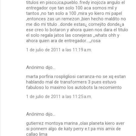
titulos en pisco,ica,pueblo..fredy inojoza angulo el
entregador oye tan solo 100 aca somos mil y
tantos ,no tan solo a 100 ,mira yo kiero mi papel
,entonces zas un remezon ,bien hecho maldito no
me dio mi titulo ..donde estas¿ cornejito donde¿a
ese creo lo botaron y ahora quien nos dara el titulo
el solo regala jatos las conejeras ,,whats ohh y
ahora quien ara de entregador....,,rosa
1 de julio de 2011 a las 11:19 a.m.
Anónimo dijo…
marta porfiria rospligliosi carranza-no se xq estan
hablando mal de transformers 3 pues estuvo
fabuloso lo maximo los autobots la recomiento
1 de julio de 2011 a las 11:25 a.m.
Anónimo dijo…
gutierrez montoya marina ,olax planeta kiero aver
si ponnem algo de katy perry e.t pa mis amix de
callao lima