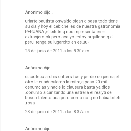
Anónimo dijo…
uriarte bautista oswaldo.oigan q pasa todo tiene
su dia y hoy el cebiche .es de nuestra gatronomia
PERUANA ,el bitute q nos representa en el
extranjero ok pero aca yo estoy orgulloso q el
peru' tenga su lugarcito en ee.uu-
28 de junio de 2011 a las 8:30 a.m.
Anónimo dijo…
discoteca archis critters fue y perdio su pierna,el
otro le cuadricularon la mitra,q pasa 20 mil
denumcias y nadie lo clausura basta ya dios
.conurso alcanzando una estrella el realyti de
busca talento aca pero como no q no habia billete
.rosa
28 de junio de 2011 a las 8:37 a.m.
Anónimo dijo…