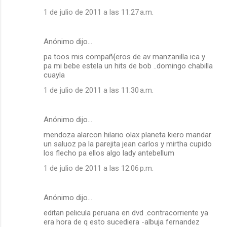
1 de julio de 2011 a las 11:27 a.m.
Anónimo dijo…
pa toos mis compañ{eros de av manzanilla ica y
pa mi bebe estela un hits de bob ..domingo chabilla
cuayla
1 de julio de 2011 a las 11:30 a.m.
Anónimo dijo…
mendoza alarcon hilario olax planeta kiero mandar
un saluoz pa la parejita jean carlos y mirtha cupido
los flecho pa ellos algo lady antebellum
1 de julio de 2011 a las 12:06 p.m.
Anónimo dijo…
editan pelicula peruana en dvd .contracorriente ya
era hora de q esto sucediera -albuja fernandez