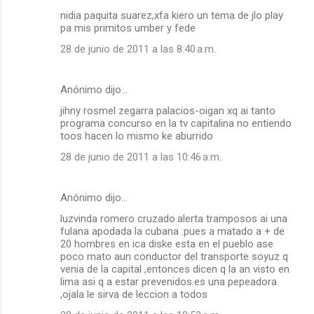
nidia paquita suarez,xfa kiero un tema de jlo play
pa mis primitos umber y fede
28 de junio de 2011 a las 8:40 a.m.
Anónimo dijo…
jihny rosmel zegarra palacios-oigan xq ai tanto
programa concurso en la tv capitalina no entiendo
toos hacen lo mismo ke aburrido
28 de junio de 2011 a las 10:46 a.m.
Anónimo dijo…
luzvinda romero cruzado.alerta tramposos ai una
fulana apodada la cubana .pues a matado a + de
20 hombres en ica diske esta en el pueblo ase
poco mato aun conductor del transporte soyuz q
venia de la capital ,entonces dicen q la an visto en
lima asi q a estar prevenidos.es una pepeadora
,ojala le sirva de leccion a todos