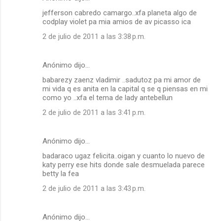
jefferson cabredo camargo..xfa planeta algo de
codplay violet pa mia amios de av picasso ica
2 de julio de 2011 a las 3:38 p.m.
Anónimo dijo…
babarezy zaenz vladimir ..sadutoz pa mi amor de
mi vida q es anita en la capital q se q piensas en mi
como yo ..xfa el tema de lady antebellun
2 de julio de 2011 a las 3:41 p.m.
Anónimo dijo…
badaraco ugaz felicita..oigan y cuanto lo nuevo de
katy perry ese hits donde sale desmuelada parece
betty la fea
2 de julio de 2011 a las 3:43 p.m.
Anónimo dijo…