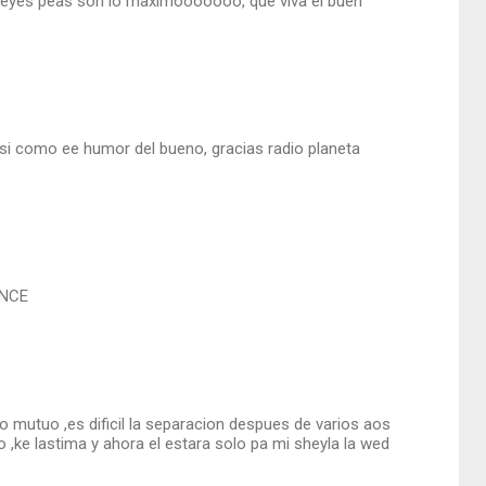
ck eyes peas son lo maximooooooo, que viva el buen
asi como ee humor del bueno, gracias radio planeta
ONCE
mutuo ,es dificil la separacion despues de varios aos
 ,ke lastima y ahora el estara solo pa mi sheyla la wed