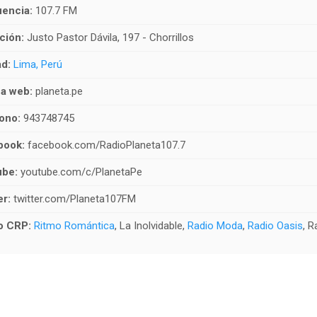
encia:
107.7 FM
ción:
Justo Pastor Dávila, 197 - Chorrillos
d:
Lima, Perú
a web:
planeta.pe
ono:
943748745
book:
facebook.com/RadioPlaneta107.7
ube:
youtube.com/c/PlanetaPe
er:
twitter.com/Planeta107FM
o CRP:
Ritmo Romántica
, La Inolvidable,
Radio Moda
,
Radio Oasis
, 