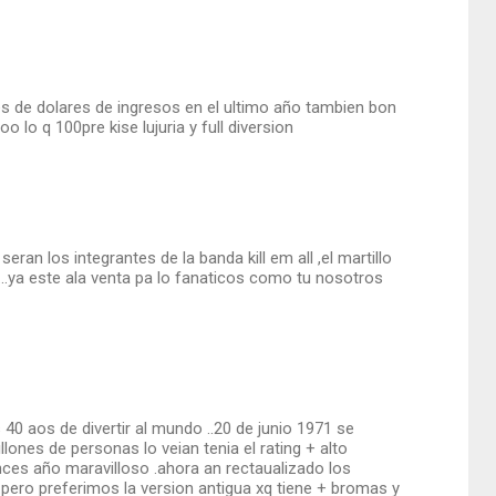
es de dolares de ingresos en el ultimo año tambien bon
oo lo q 100pre kise lujuria y full diversion
eran los integrantes de la banda kill em all ,el martillo
c....ya este ala venta pa lo fanaticos como tu nosotros
40 aos de divertir al mundo ..20 de junio 1971 se
llones de personas lo veian tenia el rating + alto
onces año maravilloso .ahora an rectaualizado los
..pero preferimos la version antigua xq tiene + bromas y