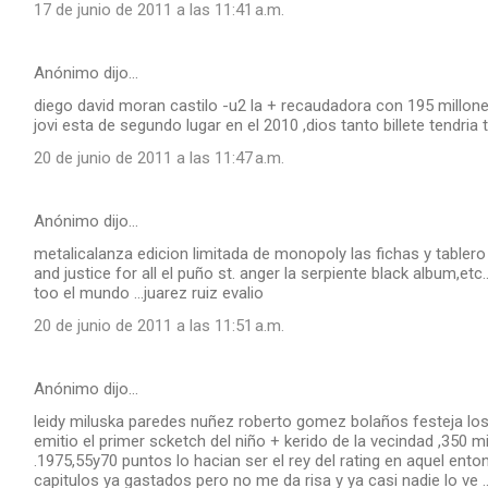
17 de junio de 2011 a las 11:41 a.m.
Anónimo dijo…
diego david moran castilo -u2 la + recaudadora con 195 millon
jovi esta de segundo lugar en el 2010 ,dios tanto billete tendria t
20 de junio de 2011 a las 11:47 a.m.
Anónimo dijo…
metalicalanza edicion limitada de monopoly las fichas y tablero s
and justice for all el puño st. anger la serpiente black album,et
too el mundo ...juarez ruiz evalio
20 de junio de 2011 a las 11:51 a.m.
Anónimo dijo…
leidy miluska paredes nuñez roberto gomez bolaños festeja los 
emitio el primer scketch del niño + kerido de la vecindad ,350 mi
.1975,55y70 puntos lo hacian ser el rey del rating en aquel ent
capitulos ya gastados pero no me da risa y ya casi nadie lo ve 