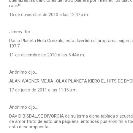
buenazas las canciones de radio planeta por internet, los bla
rock!!!
15 de noviembre de 2010 a las 12:47 p.m.
Jimmy dijo…
Radio Planeta Hola Gonzalo, esta divertido el programa, sigan 
107.7
11 de diciembre de 2010 a las 5:44 a.m.
Anónimo dijo…
ALAN WAGNER MEJIA -OLAX PLANETA KIERO EL HITS DE BY
17 de junio de 2011 a las 11:16 a.m.
Anónimo dijo…
DAVID BISBAL,SE DIVORCIA de su jerma elena tablada x acuerdo 
de amor fruto de esto una pequeña .entonces pusieron fin a too
esta descompuesta