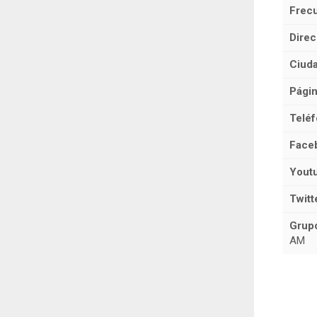
Frecu
Direc
Ciuda
Págin
Teléf
Face
Yout
Twitt
Grup
AM