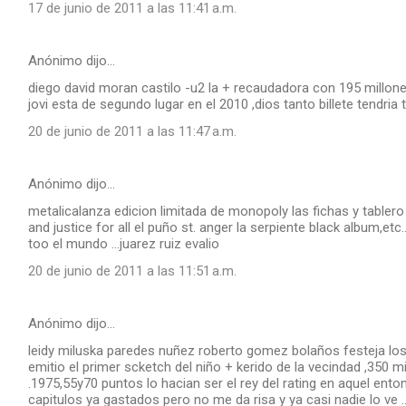
17 de junio de 2011 a las 11:41 a.m.
Anónimo dijo…
diego david moran castilo -u2 la + recaudadora con 195 millon
jovi esta de segundo lugar en el 2010 ,dios tanto billete tendria t
20 de junio de 2011 a las 11:47 a.m.
Anónimo dijo…
metalicalanza edicion limitada de monopoly las fichas y tablero s
and justice for all el puño st. anger la serpiente black album,et
too el mundo ...juarez ruiz evalio
20 de junio de 2011 a las 11:51 a.m.
Anónimo dijo…
leidy miluska paredes nuñez roberto gomez bolaños festeja los 
emitio el primer scketch del niño + kerido de la vecindad ,350 mi
.1975,55y70 puntos lo hacian ser el rey del rating en aquel ent
capitulos ya gastados pero no me da risa y ya casi nadie lo ve 