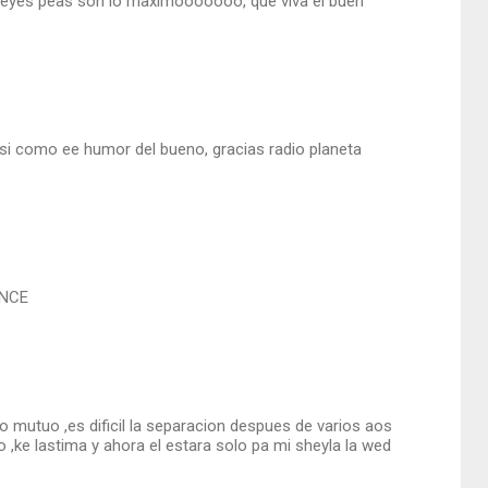
ck eyes peas son lo maximooooooo, que viva el buen
asi como ee humor del bueno, gracias radio planeta
ONCE
mutuo ,es dificil la separacion despues de varios aos
 ,ke lastima y ahora el estara solo pa mi sheyla la wed