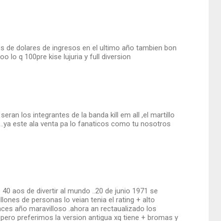
es de dolares de ingresos en el ultimo año tambien bon
oo lo q 100pre kise lujuria y full diversion
eran los integrantes de la banda kill em all ,el martillo
c....ya este ala venta pa lo fanaticos como tu nosotros
40 aos de divertir al mundo ..20 de junio 1971 se
llones de personas lo veian tenia el rating + alto
onces año maravilloso .ahora an rectaualizado los
..pero preferimos la version antigua xq tiene + bromas y