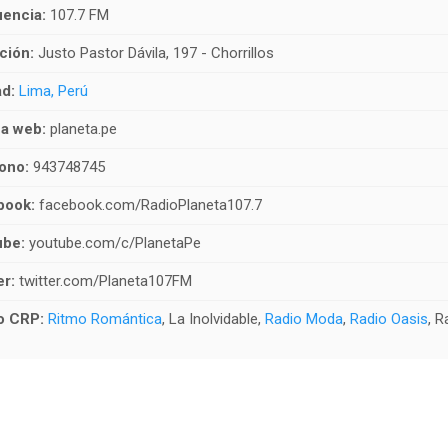
encia:
107.7 FM
ción:
Justo Pastor Dávila, 197 - Chorrillos
d:
Lima, Perú
a web:
planeta.pe
ono:
943748745
book:
facebook.com/RadioPlaneta107.7
ube:
youtube.com/c/PlanetaPe
er:
twitter.com/Planeta107FM
o CRP:
Ritmo Romántica
, La Inolvidable,
Radio Moda
,
Radio Oasis
, 