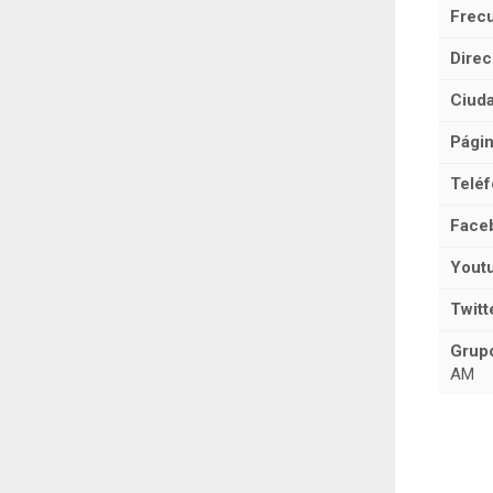
Frecu
Direc
Ciuda
Págin
Teléf
Face
Yout
Twitt
Grup
AM