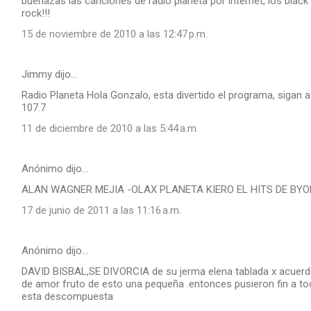
buenazas las canciones de radio planeta por internet, los bla
rock!!!
15 de noviembre de 2010 a las 12:47 p.m.
Jimmy dijo…
Radio Planeta Hola Gonzalo, esta divertido el programa, sigan 
107.7
11 de diciembre de 2010 a las 5:44 a.m.
Anónimo dijo…
ALAN WAGNER MEJIA -OLAX PLANETA KIERO EL HITS DE BY
17 de junio de 2011 a las 11:16 a.m.
Anónimo dijo…
DAVID BISBAL,SE DIVORCIA de su jerma elena tablada x acuerdo 
de amor fruto de esto una pequeña .entonces pusieron fin a too
esta descompuesta