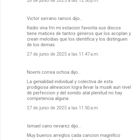
26 de junio de 2025 a las 12:50 p.m.
Victor serrano ramos dijo…
Radio viva fm mi estacion favorita sus discos
tiene matices de tantos generos que los acoplan y
crean melodias que los identifica y los distinguen
de los demas
27 de junio de 2025 a las 11:47 a.m.
Noemi correa ochoa dijo…
La genialidad individual y colectiva de esta
prodigiosa alineacion logra llevar la musik aun nivel
de perfeccion y del sonido atal plenitud no hay
competencia alguna
27 de junio de 2025 a las 11:50 a.m.
Ismael cano nevarez dijo…
Muy buenos arreglos cada cancion magnifico