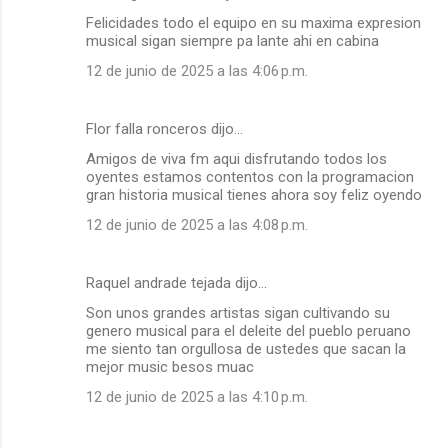
Felicidades todo el equipo en su maxima expresion
musical sigan siempre pa lante ahi en cabina
12 de junio de 2025 a las 4:06 p.m.
Flor falla ronceros dijo…
Amigos de viva fm aqui disfrutando todos los
oyentes estamos contentos con la programacion
gran historia musical tienes ahora soy feliz oyendo
12 de junio de 2025 a las 4:08 p.m.
Raquel andrade tejada dijo…
Son unos grandes artistas sigan cultivando su
genero musical para el deleite del pueblo peruano
me siento tan orgullosa de ustedes que sacan la
mejor music besos muac
12 de junio de 2025 a las 4:10 p.m.