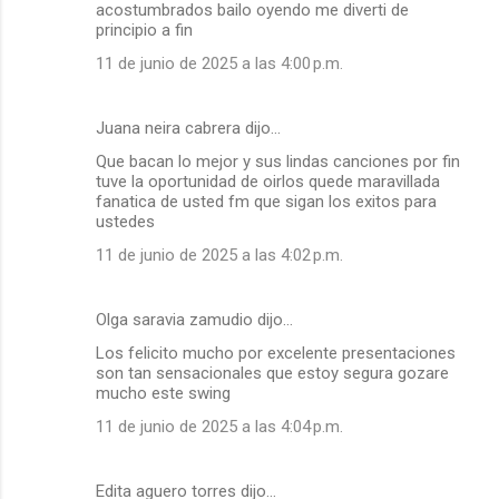
acostumbrados bailo oyendo me diverti de
principio a fin
11 de junio de 2025 a las 4:00 p.m.
Juana neira cabrera dijo…
Que bacan lo mejor y sus lindas canciones por fin
tuve la oportunidad de oirlos quede maravillada
fanatica de usted fm que sigan los exitos para
ustedes
11 de junio de 2025 a las 4:02 p.m.
Olga saravia zamudio dijo…
Los felicito mucho por excelente presentaciones
son tan sensacionales que estoy segura gozare
mucho este swing
11 de junio de 2025 a las 4:04 p.m.
Edita aguero torres dijo…