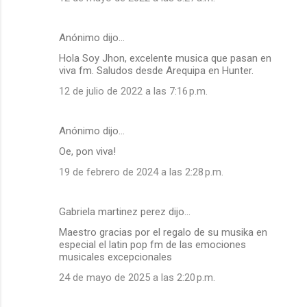
e
n
Anónimo dijo…
t
Hola Soy Jhon, excelente musica que pasan en
a
viva fm. Saludos desde Arequipa en Hunter.
r
12 de julio de 2022 a las 7:16 p.m.
i
o
Anónimo dijo…
s
Oe, pon viva!
19 de febrero de 2024 a las 2:28 p.m.
Gabriela martinez perez dijo…
Maestro gracias por el regalo de su musika en
especial el latin pop fm de las emociones
musicales excepcionales
24 de mayo de 2025 a las 2:20 p.m.