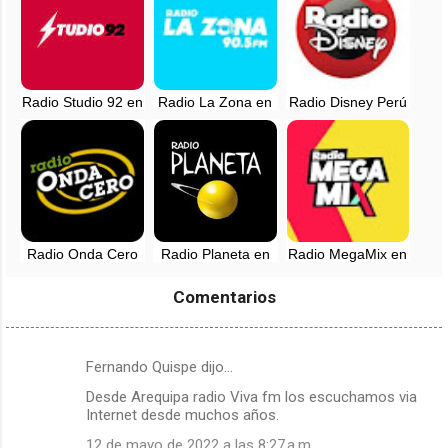
Radio Studio 92 en
Radio La Zona en
Radio Disney Perú
vivo - Lima, Perú
vivo - 90.5 FM -
en vivo - 91.1 FM
Lima, Perú
Radio Onda Cero
Radio Planeta en
Radio MegaMix en
en vivo - 98.1 FM -
vivo - 107.7 FM -
vivo - 96.7 FM -
Lima, Perú
Lima, Perú
Lima, Perú
Comentarios
Fernando Quispe dijo…
C
Desde Arequipa radio Viva fm los escuchamos via
o
Internet desde muchos años.
m
12 de mayo de 2022 a las 8:27 a.m.