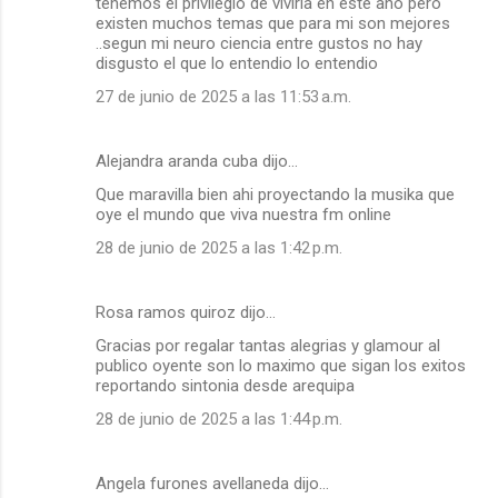
tenemos el privilegio de vivirla en este año pero
existen muchos temas que para mi son mejores
..segun mi neuro ciencia entre gustos no hay
disgusto el que lo entendio lo entendio
27 de junio de 2025 a las 11:53 a.m.
Alejandra aranda cuba dijo…
Que maravilla bien ahi proyectando la musika que
oye el mundo que viva nuestra fm online
28 de junio de 2025 a las 1:42 p.m.
Rosa ramos quiroz dijo…
Gracias por regalar tantas alegrias y glamour al
publico oyente son lo maximo que sigan los exitos
reportando sintonia desde arequipa
28 de junio de 2025 a las 1:44 p.m.
Angela furones avellaneda dijo…