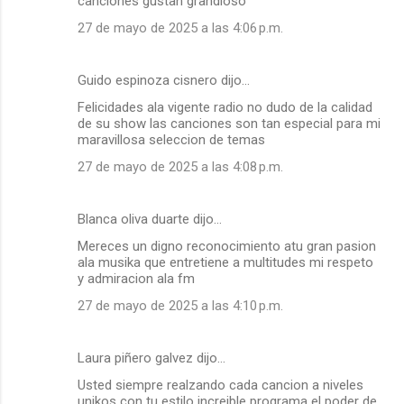
canciones gustan grandioso
27 de mayo de 2025 a las 4:06 p.m.
Guido espinoza cisnero dijo…
Felicidades ala vigente radio no dudo de la calidad
de su show las canciones son tan especial para mi
maravillosa seleccion de temas
27 de mayo de 2025 a las 4:08 p.m.
Blanca oliva duarte dijo…
Mereces un digno reconocimiento atu gran pasion
ala musika que entretiene a multitudes mi respeto
y admiracion ala fm
27 de mayo de 2025 a las 4:10 p.m.
Laura piñero galvez dijo…
Usted siempre realzando cada cancion a niveles
unikos con tu estilo increible programa el poder de