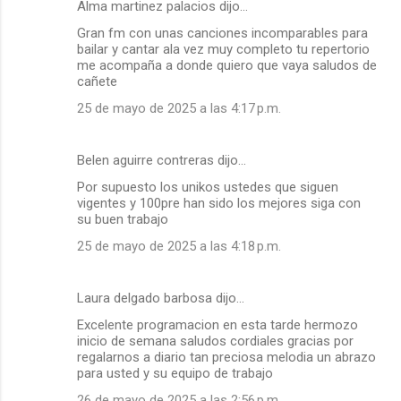
Alma martinez palacios dijo…
Gran fm con unas canciones incomparables para
bailar y cantar ala vez muy completo tu repertorio
me acompaña a donde quiero que vaya saludos de
cañete
25 de mayo de 2025 a las 4:17 p.m.
Belen aguirre contreras dijo…
Por supuesto los unikos ustedes que siguen
vigentes y 100pre han sido los mejores siga con
su buen trabajo
25 de mayo de 2025 a las 4:18 p.m.
Laura delgado barbosa dijo…
Excelente programacion en esta tarde hermozo
inicio de semana saludos cordiales gracias por
regalarnos a diario tan preciosa melodia un abrazo
para usted y su equipo de trabajo
26 de mayo de 2025 a las 2:56 p.m.