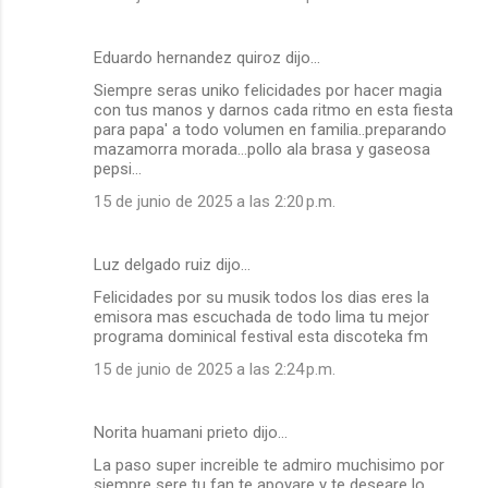
Eduardo hernandez quiroz dijo…
Siempre seras uniko felicidades por hacer magia
con tus manos y darnos cada ritmo en esta fiesta
para papa' a todo volumen en familia..preparando
mazamorra morada...pollo ala brasa y gaseosa
pepsi...
15 de junio de 2025 a las 2:20 p.m.
Luz delgado ruiz dijo…
Felicidades por su musik todos los dias eres la
emisora mas escuchada de todo lima tu mejor
programa dominical festival esta discoteka fm
15 de junio de 2025 a las 2:24 p.m.
Norita huamani prieto dijo…
La paso super increible te admiro muchisimo por
siempre sere tu fan te apoyare y te deseare lo