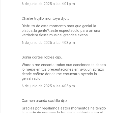
6 de junio de 2025 a las 4:01 p.m.
Charlie trujillo montoya dijo…
Disfruto de este momento mas que genial..la
platica..la gente?..este espectaculo para oir una
verdadera fiesta musical grandes exitos
6 de junio de 2025 a las 4:03 p.m.
Sonia cortes robles dijo…
Waooo me encanta todas sus canciones te deseo
lo mejor en tus presentaciones en vivo..un abrazo
desde cañete donde me encuentro oyendo la
genial radio
6 de junio de 2025 a las 4:05 p.m.
Carmen aranda castillo dijo…
Gracias por regalarnos estos momentos he tenido
la suerte de conocer la fm sigue adelante para el