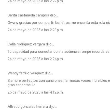
24 de mayo de 2025 a las 2:22 p.m.
Sarita castañeda campos dijo…
Owww gracias por compartir las letras me encanta esta rola ni
24 de mayo de 2025 a las 2:23 p.m.
Lydia rodriguez vergara dijo…
Tu capacidad para conectar con la audiencia rompe records e
24 de mayo de 2025 a las 2:24 p.m.
Wendy tarrillo vasquez dijo…
Siempre perfectos con canciones hermosas voces increibles e
gran espectaculo
25 de mayo de 2025 a las 4:12 p.m.
Alfredo gonzales herrera dijo…