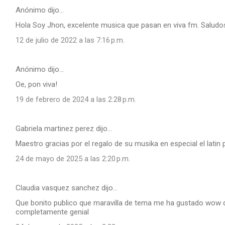
Anónimo dijo…
Hola Soy Jhon, excelente musica que pasan en viva fm. Saludo
12 de julio de 2022 a las 7:16 p.m.
Anónimo dijo…
Oe, pon viva!
19 de febrero de 2024 a las 2:28 p.m.
Gabriela martinez perez dijo…
Maestro gracias por el regalo de su musika en especial el lat
24 de mayo de 2025 a las 2:20 p.m.
Claudia vasquez sanchez dijo…
Que bonito publico que maravilla de tema me ha gustado wow qu
completamente genial