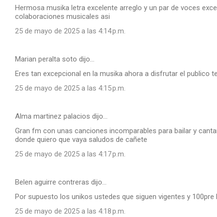
Hermosa musika letra excelente arreglo y un par de voces ex
colaboraciones musicales asi
25 de mayo de 2025 a las 4:14 p.m.
Marian peralta soto dijo…
Eres tan excepcional en la musika ahora a disfrutar el publico 
25 de mayo de 2025 a las 4:15 p.m.
Alma martinez palacios dijo…
Gran fm con unas canciones incomparables para bailar y cant
donde quiero que vaya saludos de cañete
25 de mayo de 2025 a las 4:17 p.m.
Belen aguirre contreras dijo…
Por supuesto los unikos ustedes que siguen vigentes y 100pre 
25 de mayo de 2025 a las 4:18 p.m.