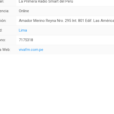
an:
La Primera Radio Smart del Perú
encia:
Online
ión:
Amador Merino Reyna Nro. 295 Int. 801 Edif. Las Améric
d:
Lima
ono:
7175318
a Web:
vivafm.com.pe