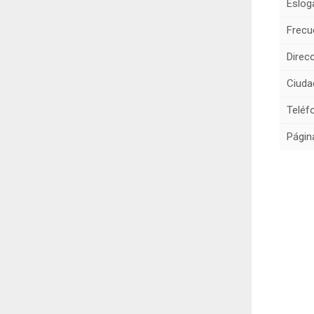
Eslog
Frecu
Direcc
Ciuda
Teléf
Págin