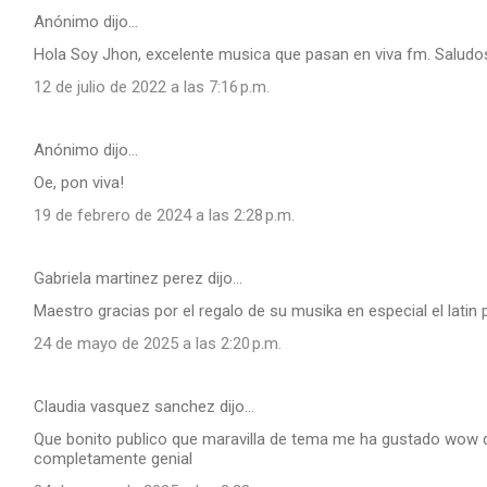
Anónimo dijo…
Hola Soy Jhon, excelente musica que pasan en viva fm. Saludo
12 de julio de 2022 a las 7:16 p.m.
Anónimo dijo…
Oe, pon viva!
19 de febrero de 2024 a las 2:28 p.m.
Gabriela martinez perez dijo…
Maestro gracias por el regalo de su musika en especial el lat
24 de mayo de 2025 a las 2:20 p.m.
Claudia vasquez sanchez dijo…
Que bonito publico que maravilla de tema me ha gustado wow qu
completamente genial