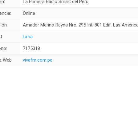
an:
La Primera Radio Smart del Perú
encia:
Online
ión:
Amador Merino Reyna Nro. 295 Int. 801 Edif. Las Améric
d:
Lima
ono:
7175318
a Web:
vivafm.com.pe