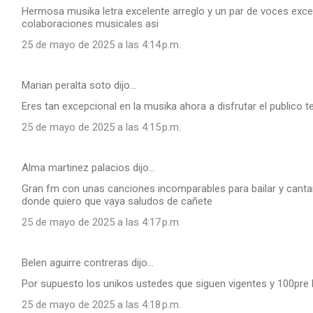
Hermosa musika letra excelente arreglo y un par de voces ex
colaboraciones musicales asi
25 de mayo de 2025 a las 4:14 p.m.
Marian peralta soto dijo…
Eres tan excepcional en la musika ahora a disfrutar el publico 
25 de mayo de 2025 a las 4:15 p.m.
Alma martinez palacios dijo…
Gran fm con unas canciones incomparables para bailar y cant
donde quiero que vaya saludos de cañete
25 de mayo de 2025 a las 4:17 p.m.
Belen aguirre contreras dijo…
Por supuesto los unikos ustedes que siguen vigentes y 100pre 
25 de mayo de 2025 a las 4:18 p.m.