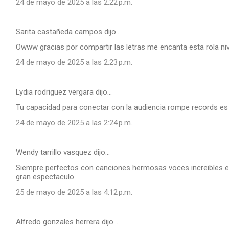
24 de mayo de 2025 a las 2:22 p.m.
Sarita castañeda campos dijo…
Owww gracias por compartir las letras me encanta esta rola ni
24 de mayo de 2025 a las 2:23 p.m.
Lydia rodriguez vergara dijo…
Tu capacidad para conectar con la audiencia rompe records e
24 de mayo de 2025 a las 2:24 p.m.
Wendy tarrillo vasquez dijo…
Siempre perfectos con canciones hermosas voces increibles e
gran espectaculo
25 de mayo de 2025 a las 4:12 p.m.
Alfredo gonzales herrera dijo…