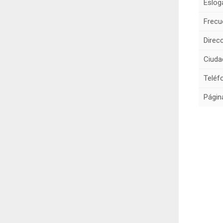
Eslog
Frecu
Direcc
Ciuda
Teléf
Págin