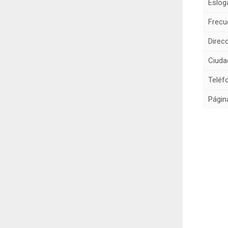
Eslog
Frecu
Direcc
Ciuda
Teléf
Págin