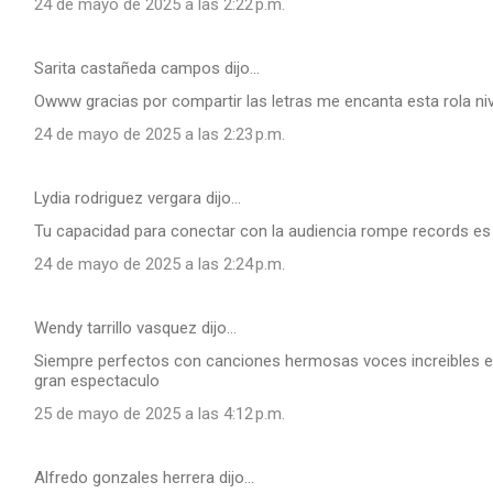
24 de mayo de 2025 a las 2:22 p.m.
Sarita castañeda campos dijo…
Owww gracias por compartir las letras me encanta esta rola ni
24 de mayo de 2025 a las 2:23 p.m.
Lydia rodriguez vergara dijo…
Tu capacidad para conectar con la audiencia rompe records e
24 de mayo de 2025 a las 2:24 p.m.
Wendy tarrillo vasquez dijo…
Siempre perfectos con canciones hermosas voces increibles e
gran espectaculo
25 de mayo de 2025 a las 4:12 p.m.
Alfredo gonzales herrera dijo…