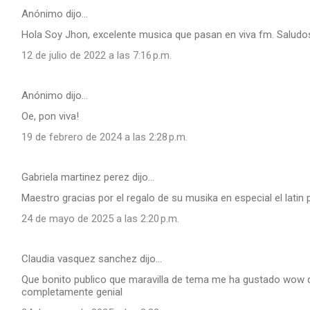
Anónimo dijo…
Hola Soy Jhon, excelente musica que pasan en viva fm. Saludo
12 de julio de 2022 a las 7:16 p.m.
Anónimo dijo…
Oe, pon viva!
19 de febrero de 2024 a las 2:28 p.m.
Gabriela martinez perez dijo…
Maestro gracias por el regalo de su musika en especial el lat
24 de mayo de 2025 a las 2:20 p.m.
Claudia vasquez sanchez dijo…
Que bonito publico que maravilla de tema me ha gustado wow qu
completamente genial