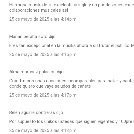
Hermosa musika letra excelente arreglo y un par de voces ex
colaboraciones musicales asi
25 de mayo de 2025 a las 4:14 p.m.
Marian peralta soto dijo…
Eres tan excepcional en la musika ahora a disfrutar el publico 
25 de mayo de 2025 a las 4:15 p.m.
Alma martinez palacios dijo…
Gran fm con unas canciones incomparables para bailar y cant
donde quiero que vaya saludos de cañete
25 de mayo de 2025 a las 4:17 p.m.
Belen aguirre contreras dijo…
Por supuesto los unikos ustedes que siguen vigentes y 100pre 
25 de mayo de 2025 a las 4:18 p.m.