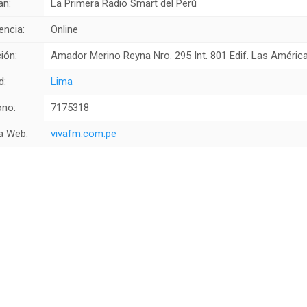
an:
La Primera Radio Smart del Perú
encia:
Online
ión:
Amador Merino Reyna Nro. 295 Int. 801 Edif. Las Améric
d:
Lima
ono:
7175318
a Web:
vivafm.com.pe