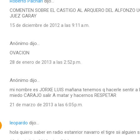
Roberto Pachari
dijo…
COMENTEN SOBRE EL CASTIGO AL ARQUERO DEL ALFONZO UG
JUEZ GARAY
15 de diciembre de 2012 a las 9:11 a.m.
Anónimo dijo…
OVACION
28 de enero de 2013 a las 2:52 p.m.
Anónimo dijo…
mi nombre es JORXE LUIS mañana tenemos q hacerle sentir a l
miedo CARAJO salir A matar y hacernos RESPETAR
21 de marzo de 2013 a las 6:05 p.m.
leopardo
dijo…
hola quiero saber en radio estanrior navarro el tigre sii alguien 