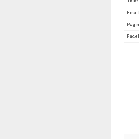
Teléf
Email
Pági
Face