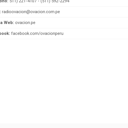
ono:
511) 221-4107 - (511) 592-2294
:
radioovacion@ovacion.com.pe
na Web:
ovacion.pe
book:
facebook.com/ovacionperu