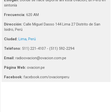
Eslogan:
Donde se hace deporte ahi está Ovacion, un Perú en
sintonía
Frecuencia:
620 AM
Dirección:
Calle Miguel Dasso 144 Lima 27 Distrito de San
Isidro, Perú
Ciudad:
Lima, Perú
Teléfono:
511) 221-4107 - (511) 592-2294
Email:
radioovacion@ovacion.com.pe
Página Web:
ovacion.pe
Facebook:
facebook.com/ovacionperu