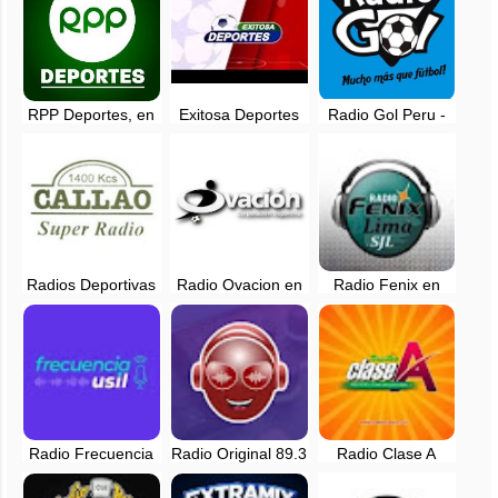
RPP Deportes, en
Exitosa Deportes
Radio Gol Peru -
vivo - 89.7 FM -
en vivo por
Lima, Perú
Lima, Perú
Internet - Youtube
TV
Radios Deportivas
Radio Ovacion en
Radio Fenix en
del Peru - En Vivo
vivo - 620 AM -
vivo - Lima, Perú
Online
Lima, Perú
Radio Frecuencia
Radio Original 89.3
Radio Clase A
USIL en vivo -
FM en vivo - Asia,
105.9 FM en vivo -
Lima, Perú
Lima
Lima, Perú