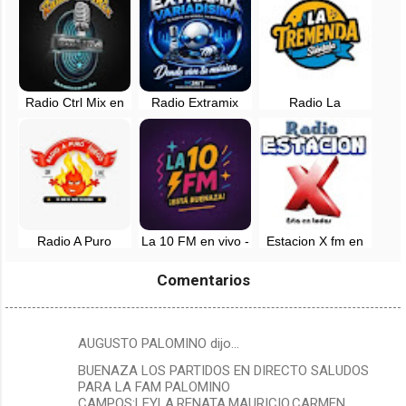
Radio Ctrl Mix en
Radio Extramix
Radio La
vivo - Lima, Perú
Variadisima en vivo
Tremenda
- Peru
¡Siéntela! en vivo -
Lima, Peru
Radio A Puro
La 10 FM en vivo -
Estacion X fm en
Fuego en vivo -
Lima, Peru
vivo - Lima
Lima, Perú
Comentarios
AUGUSTO PALOMINO dijo…
C
BUENAZA LOS PARTIDOS EN DIRECTO SALUDOS
o
PARA LA FAM PALOMINO
m
CAMPOS:LEYLA,RENATA,MAURICIO,CARMEN