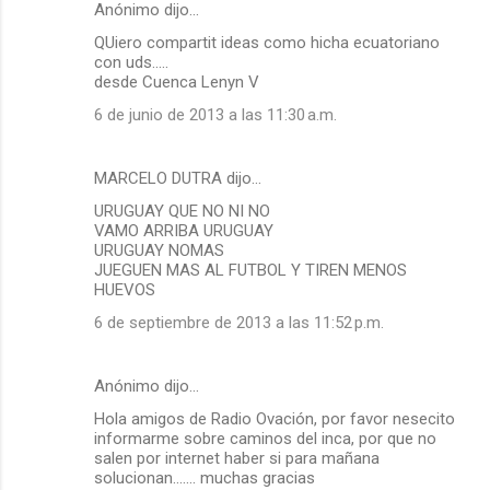
Anónimo dijo…
QUiero compartit ideas como hicha ecuatoriano
con uds.....
desde Cuenca Lenyn V
6 de junio de 2013 a las 11:30 a.m.
MARCELO DUTRA dijo…
URUGUAY QUE NO NI NO
VAMO ARRIBA URUGUAY
URUGUAY NOMAS
JUEGUEN MAS AL FUTBOL Y TIREN MENOS
HUEVOS
6 de septiembre de 2013 a las 11:52 p.m.
Anónimo dijo…
Hola amigos de Radio Ovación, por favor nesecito
informarme sobre caminos del inca, por que no
salen por internet haber si para mañana
solucionan....... muchas gracias