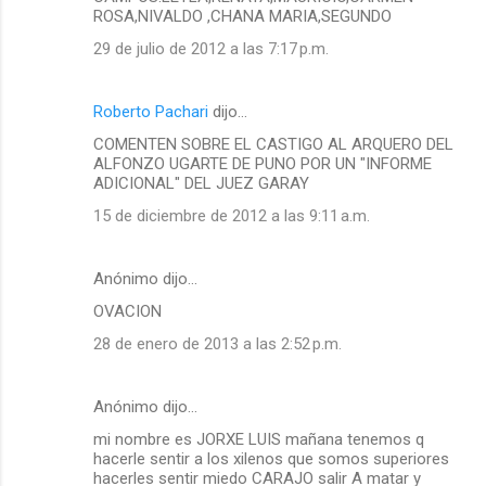
ROSA,NIVALDO ,CHANA MARIA,SEGUNDO
e
29 de julio de 2012 a las 7:17 p.m.
n
t
a
Roberto Pachari
dijo…
r
COMENTEN SOBRE EL CASTIGO AL ARQUERO DEL
ALFONZO UGARTE DE PUNO POR UN "INFORME
i
ADICIONAL" DEL JUEZ GARAY
o
15 de diciembre de 2012 a las 9:11 a.m.
s
Anónimo dijo…
OVACION
28 de enero de 2013 a las 2:52 p.m.
Anónimo dijo…
mi nombre es JORXE LUIS mañana tenemos q
hacerle sentir a los xilenos que somos superiores
hacerles sentir miedo CARAJO salir A matar y