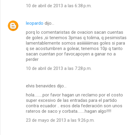
10 de abril de 2013 a las 6:38 p.m.
leopardo
dijo…
porq lo comentaristas de ovacion sacan cuentas
de goles ,si tenemos 3pmas q tolima, q pesimistas
lamentablemente somos asiiiiiiiiimas goles si para
q se acostumbren a golear, tenemos 10p q tanto
sacan cuentan por favor,apoyen a ganar no a
perder
10 de abril de 2013 a las 7:28 p.m.
elvis benavides dijo…
hola.........por favor hagan un reclamo por el costo
super excesivo de las entradas para el partido
contra ecuador .. esos dela federación son unos
rateros de saco y corbata........hagan algo!!!!
23 de mayo de 2013 a las 9:26 p.m.