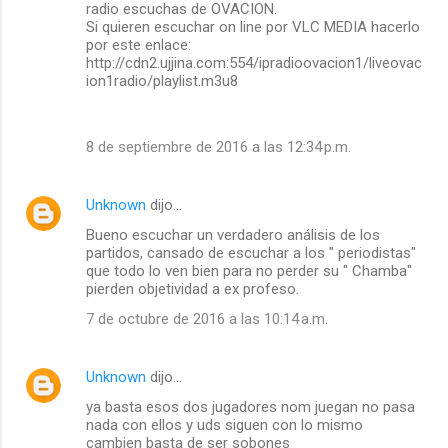
radio escuchas de OVACION.
Si quieren escuchar on line por VLC MEDIA hacerlo
por este enlace:
http://cdn2.ujjina.com:554/ipradioovacion1/liveovac
ion1radio/playlist.m3u8
8 de septiembre de 2016 a las 12:34 p.m.
Unknown
dijo…
Bueno escuchar un verdadero análisis de los
partidos, cansado de escuchar a los " periodistas"
que todo lo ven bien para no perder su " Chamba"
pierden objetividad a ex profeso.
7 de octubre de 2016 a las 10:14 a.m.
Unknown
dijo…
ya basta esos dos jugadores nom juegan no pasa
nada con ellos y uds siguen con lo mismo
cambien basta de ser sobones