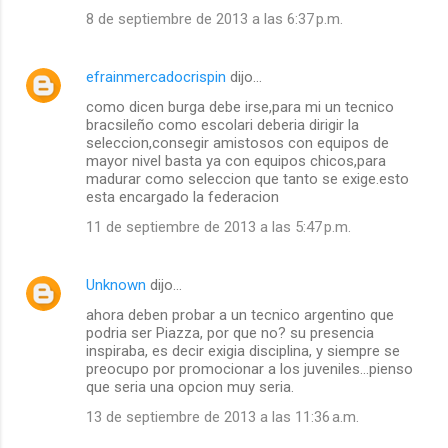
8 de septiembre de 2013 a las 6:37 p.m.
efrainmercadocrispin
dijo…
como dicen burga debe irse,para mi un tecnico
bracsileño como escolari deberia dirigir la
seleccion,consegir amistosos con equipos de
mayor nivel basta ya con equipos chicos,para
madurar como seleccion que tanto se exige.esto
esta encargado la federacion
11 de septiembre de 2013 a las 5:47 p.m.
Unknown
dijo…
ahora deben probar a un tecnico argentino que
podria ser Piazza, por que no? su presencia
inspiraba, es decir exigia disciplina, y siempre se
preocupo por promocionar a los juveniles...pienso
que seria una opcion muy seria.
13 de septiembre de 2013 a las 11:36 a.m.