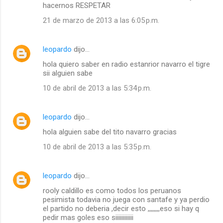
hacernos RESPETAR
21 de marzo de 2013 a las 6:05 p.m.
leopardo
dijo…
hola quiero saber en radio estanrior navarro el tigre
sii alguien sabe
10 de abril de 2013 a las 5:34 p.m.
leopardo
dijo…
hola alguien sabe del tito navarro gracias
10 de abril de 2013 a las 5:35 p.m.
leopardo
dijo…
rooly caldillo es como todos los peruanos
pesimista todavia no juega con santafe y ya perdio
el partido no deberia ,decir esto ,,,,,,,,eso si hay q
pedir mas goles eso siiiiiiiiiiii