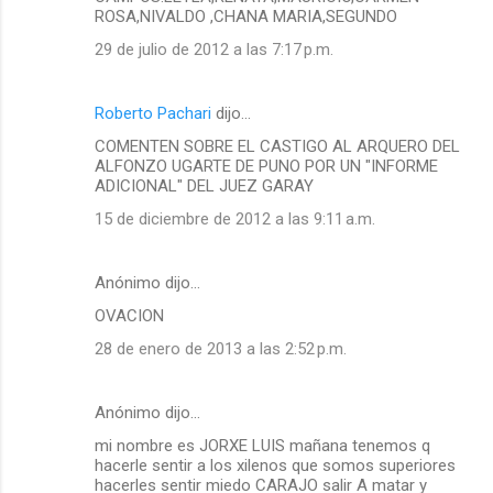
ROSA,NIVALDO ,CHANA MARIA,SEGUNDO
e
29 de julio de 2012 a las 7:17 p.m.
n
t
a
Roberto Pachari
dijo…
r
COMENTEN SOBRE EL CASTIGO AL ARQUERO DEL
ALFONZO UGARTE DE PUNO POR UN "INFORME
i
ADICIONAL" DEL JUEZ GARAY
o
15 de diciembre de 2012 a las 9:11 a.m.
s
Anónimo dijo…
OVACION
28 de enero de 2013 a las 2:52 p.m.
Anónimo dijo…
mi nombre es JORXE LUIS mañana tenemos q
hacerle sentir a los xilenos que somos superiores
hacerles sentir miedo CARAJO salir A matar y