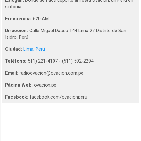
Eslogan:
Donde se hace deporte ahi está Ovacion, un Perú en
sintonía
Frecuencia:
620 AM
Dirección:
Calle Miguel Dasso 144 Lima 27 Distrito de San
Isidro, Perú
Ciudad:
Lima, Perú
Teléfono:
511) 221-4107 - (511) 592-2294
Email:
radioovacion@ovacion.com.pe
Página Web:
ovacion.pe
Facebook:
facebook.com/ovacionperu