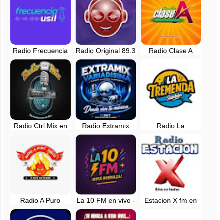
Radio Frecuencia
Radio Original 89.3
Radio Clase A
USIL en vivo -
FM en vivo - Asia,
105.9 FM en vivo -
Lima, Perú
Lima
Lima, Perú
Radio Ctrl Mix en
Radio Extramix
Radio La
vivo - Lima, Perú
Variadisima en vivo
Tremenda
- Peru
¡Siéntela! en vivo -
Lima, Peru
Radio A Puro
La 10 FM en vivo -
Estacion X fm en
Fuego en vivo -
Lima, Peru
vivo - Lima
Lima, Perú