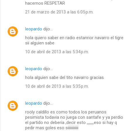
hacernos RESPETAR
21 de marzo de 2013 a las 6:05 p.m.
leopardo
dijo…
hola quiero saber en radio estanrior navarro el tigre
sii alguien sabe
10 de abril de 2013 a las 5:34 p.m.
leopardo
dijo…
hola alguien sabe del tito navarro gracias
10 de abril de 2013 a las 5:35 p.m.
leopardo
dijo…
rooly caldillo es como todos los peruanos
pesimista todavia no juega con santafe y ya perdio
el partido no deberia ,decir esto ,,,,,,,,eso si hay q
pedir mas goles eso siiiiiiiiiiii