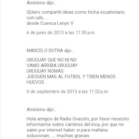
Anónimo dijo…
QUiero compartit ideas como hicha ecuatoriano
con uds.....
desde Cuenca Lenyn V
6 de junio de 2013 a las 11:30 a.m.
MARCELO DUTRA dijo…
URUGUAY QUE NO NI NO
VAMO ARRIBA URUGUAY
URUGUAY NOMAS
JUEGUEN MAS AL FUTBOL Y TIREN MENOS
HUEVOS
6 de septiembre de 2013 a las 11:52 p.m.
Anónimo dijo…
Hola amigos de Radio Ovación, por favor nesecito
informarme sobre caminos del inca, por que no
salen por internet haber si para mañana
solucionan....... muchas gracias