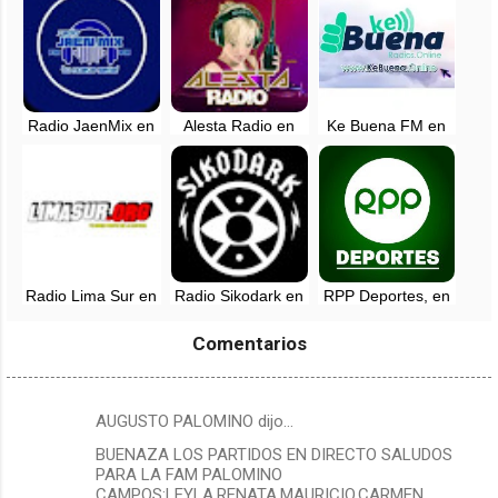
Radio JaenMix en
Alesta Radio en
Ke Buena FM en
vivo
vivo - Manchay,
vivo - Lima
Lima
Radio Lima Sur en
Radio Sikodark en
RPP Deportes, en
vivo - Peru
vivo - Lima, Perú
vivo - 89.7 FM -
Lima, Perú
Comentarios
AUGUSTO PALOMINO dijo…
C
BUENAZA LOS PARTIDOS EN DIRECTO SALUDOS
o
PARA LA FAM PALOMINO
m
CAMPOS:LEYLA,RENATA,MAURICIO,CARMEN