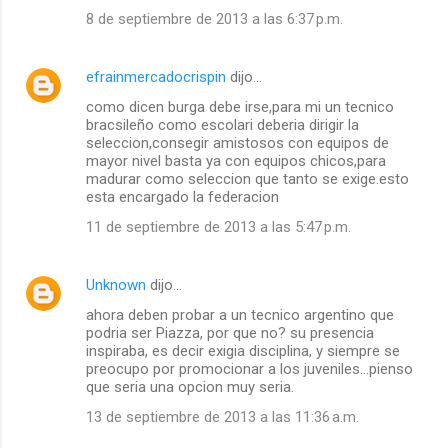
8 de septiembre de 2013 a las 6:37 p.m.
efrainmercadocrispin
dijo…
como dicen burga debe irse,para mi un tecnico
bracsileño como escolari deberia dirigir la
seleccion,consegir amistosos con equipos de
mayor nivel basta ya con equipos chicos,para
madurar como seleccion que tanto se exige.esto
esta encargado la federacion
11 de septiembre de 2013 a las 5:47 p.m.
Unknown
dijo…
ahora deben probar a un tecnico argentino que
podria ser Piazza, por que no? su presencia
inspiraba, es decir exigia disciplina, y siempre se
preocupo por promocionar a los juveniles...pienso
que seria una opcion muy seria.
13 de septiembre de 2013 a las 11:36 a.m.