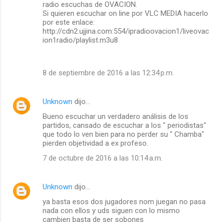
radio escuchas de OVACION.
Si quieren escuchar on line por VLC MEDIA hacerlo
por este enlace:
http://cdn2.ujjina.com:554/ipradioovacion1/liveovac
ion1radio/playlist.m3u8
8 de septiembre de 2016 a las 12:34 p.m.
Unknown
dijo…
Bueno escuchar un verdadero análisis de los
partidos, cansado de escuchar a los " periodistas"
que todo lo ven bien para no perder su " Chamba"
pierden objetividad a ex profeso.
7 de octubre de 2016 a las 10:14 a.m.
Unknown
dijo…
ya basta esos dos jugadores nom juegan no pasa
nada con ellos y uds siguen con lo mismo
cambien basta de ser sobones