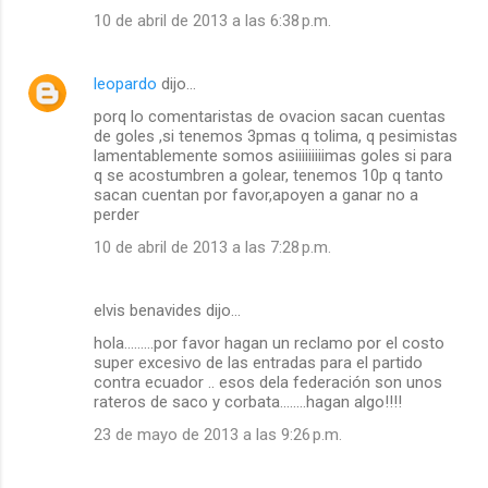
10 de abril de 2013 a las 6:38 p.m.
leopardo
dijo…
porq lo comentaristas de ovacion sacan cuentas
de goles ,si tenemos 3pmas q tolima, q pesimistas
lamentablemente somos asiiiiiiiiimas goles si para
q se acostumbren a golear, tenemos 10p q tanto
sacan cuentan por favor,apoyen a ganar no a
perder
10 de abril de 2013 a las 7:28 p.m.
elvis benavides dijo…
hola.........por favor hagan un reclamo por el costo
super excesivo de las entradas para el partido
contra ecuador .. esos dela federación son unos
rateros de saco y corbata........hagan algo!!!!
23 de mayo de 2013 a las 9:26 p.m.