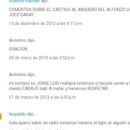
Roberto Pachari
dijo…
COMENTEN SOBRE EL CASTIGO AL ARQUERO DEL ALFONZO UG
JUEZ GARAY
15 de diciembre de 2012 a las 9:11 a.m.
Anónimo dijo…
OVACION
28 de enero de 2013 a las 2:52 p.m.
Anónimo dijo…
mi nombre es JORXE LUIS mañana tenemos q hacerle sentir a l
miedo CARAJO salir A matar y hacernos RESPETAR
21 de marzo de 2013 a las 6:05 p.m.
leopardo
dijo…
hola quiero saber en radio estanrior navarro el tigre sii alguien 