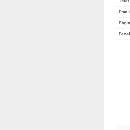
Teléf
Email
Pági
Face