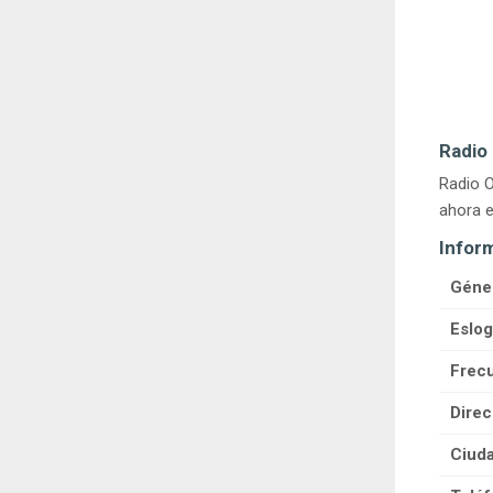
Radio 
Radio O
ahora e
Infor
Géne
Eslog
Frecu
Direc
Ciuda