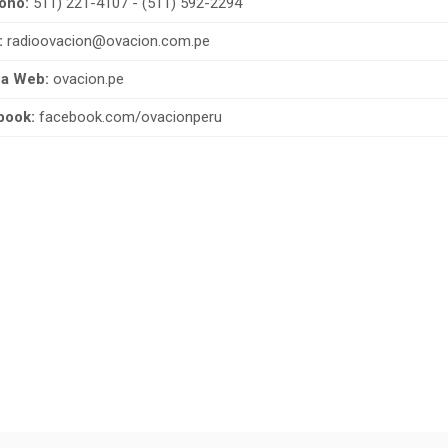
ono:
511) 221-4107 - (511) 592-2294
:
radioovacion@ovacion.com.pe
na Web:
ovacion.pe
book:
facebook.com/ovacionperu