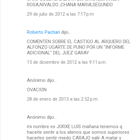
ROSA,NIVALDO ,CHANA MARIA,SEGUNDO
e
29 de julio de 2012 a las 7:17 p.m.
n
t
a
Roberto Pachari
dijo…
r
COMENTEN SOBRE EL CASTIGO AL ARQUERO DEL
ALFONZO UGARTE DE PUNO POR UN "INFORME
i
ADICIONAL" DEL JUEZ GARAY
o
15 de diciembre de 2012 a las 9:11 a.m.
s
Anónimo dijo…
OVACION
28 de enero de 2013 a las 2:52 p.m.
Anónimo dijo…
mi nombre es JORXE LUIS mañana tenemos q
hacerle sentir a los xilenos que somos superiores
hacerles sentir miedo CARAJO salir A matar y