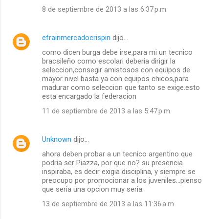
8 de septiembre de 2013 a las 6:37 p.m.
efrainmercadocrispin
dijo…
como dicen burga debe irse,para mi un tecnico
bracsileño como escolari deberia dirigir la
seleccion,consegir amistosos con equipos de
mayor nivel basta ya con equipos chicos,para
madurar como seleccion que tanto se exige.esto
esta encargado la federacion
11 de septiembre de 2013 a las 5:47 p.m.
Unknown
dijo…
ahora deben probar a un tecnico argentino que
podria ser Piazza, por que no? su presencia
inspiraba, es decir exigia disciplina, y siempre se
preocupo por promocionar a los juveniles...pienso
que seria una opcion muy seria.
13 de septiembre de 2013 a las 11:36 a.m.