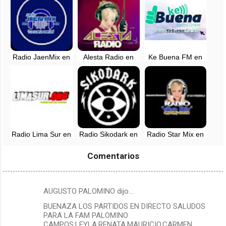
Radio JaenMix en
Alesta Radio en
Ke Buena FM en
vivo
vivo - Manchay,
vivo - Lima
Lima
Radio Lima Sur en
Radio Sikodark en
Radio Star Mix en
vivo - Peru
vivo - Lima, Perú
vivo - Manchay,
Lima
Comentarios
AUGUSTO PALOMINO dijo…
C
BUENAZA LOS PARTIDOS EN DIRECTO SALUDOS
o
PARA LA FAM PALOMINO
m
CAMPOS:LEYLA,RENATA,MAURICIO,CARMEN