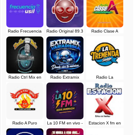
Radio Frecuencia
Radio Original 89.3
Radio Clase A
USIL en vivo -
FM en vivo - Asia,
105.9 FM en vivo -
Lima, Perú
Lima
Lima, Perú
Radio Ctrl Mix en
Radio Extramix
Radio La
vivo - Lima, Perú
Variadisima en vivo
Tremenda
- Peru
¡Siéntela! en vivo -
Lima, Peru
Radio A Puro
La 10 FM en vivo -
Estacion X fm en
Fuego en vivo -
Lima, Peru
vivo - Lima
Lima, Perú