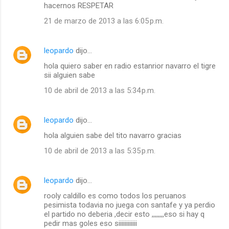
hacernos RESPETAR
21 de marzo de 2013 a las 6:05 p.m.
leopardo
dijo…
hola quiero saber en radio estanrior navarro el tigre
sii alguien sabe
10 de abril de 2013 a las 5:34 p.m.
leopardo
dijo…
hola alguien sabe del tito navarro gracias
10 de abril de 2013 a las 5:35 p.m.
leopardo
dijo…
rooly caldillo es como todos los peruanos
pesimista todavia no juega con santafe y ya perdio
el partido no deberia ,decir esto ,,,,,,,,eso si hay q
pedir mas goles eso siiiiiiiiiiii