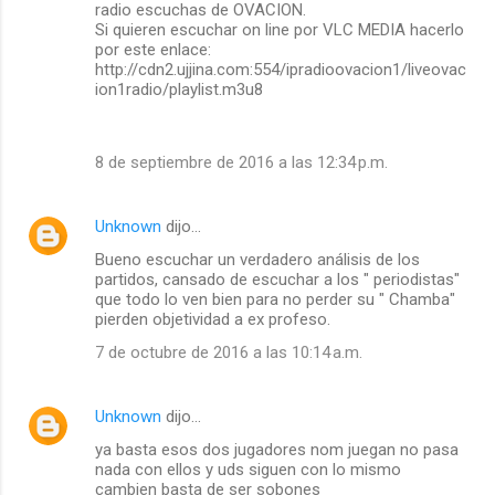
radio escuchas de OVACION.
Si quieren escuchar on line por VLC MEDIA hacerlo
por este enlace:
http://cdn2.ujjina.com:554/ipradioovacion1/liveovac
ion1radio/playlist.m3u8
8 de septiembre de 2016 a las 12:34 p.m.
Unknown
dijo…
Bueno escuchar un verdadero análisis de los
partidos, cansado de escuchar a los " periodistas"
que todo lo ven bien para no perder su " Chamba"
pierden objetividad a ex profeso.
7 de octubre de 2016 a las 10:14 a.m.
Unknown
dijo…
ya basta esos dos jugadores nom juegan no pasa
nada con ellos y uds siguen con lo mismo
cambien basta de ser sobones