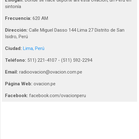
Eslogan:
Donde se hace deporte ahi está Ovacion, un Perú en
sintonía
Frecuencia:
620 AM
Dirección:
Calle Miguel Dasso 144 Lima 27 Distrito de San
Isidro, Perú
Ciudad:
Lima, Perú
Teléfono:
511) 221-4107 - (511) 592-2294
Email:
radioovacion@ovacion.com.pe
Página Web:
ovacion.pe
Facebook:
facebook.com/ovacionperu