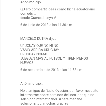
Anónimo dijo…
QUiero compartit ideas como hicha ecuatoriano
con uds.....
desde Cuenca Lenyn V
6 de junio de 2013 a las 11:30 a.m.
MARCELO DUTRA dijo…
URUGUAY QUE NO NI NO
VAMO ARRIBA URUGUAY
URUGUAY NOMAS
JUEGUEN MAS AL FUTBOL Y TIREN MENOS
HUEVOS
6 de septiembre de 2013 a las 11:52 p.m.
Anónimo dijo…
Hola amigos de Radio Ovación, por favor nesecito
informarme sobre caminos del inca, por que no
salen por internet haber si para mañana
solucionan....... muchas gracias