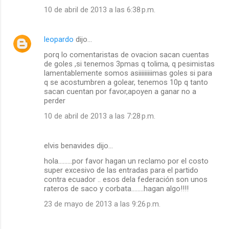
10 de abril de 2013 a las 6:38 p.m.
leopardo
dijo…
porq lo comentaristas de ovacion sacan cuentas
de goles ,si tenemos 3pmas q tolima, q pesimistas
lamentablemente somos asiiiiiiiiimas goles si para
q se acostumbren a golear, tenemos 10p q tanto
sacan cuentan por favor,apoyen a ganar no a
perder
10 de abril de 2013 a las 7:28 p.m.
elvis benavides dijo…
hola.........por favor hagan un reclamo por el costo
super excesivo de las entradas para el partido
contra ecuador .. esos dela federación son unos
rateros de saco y corbata........hagan algo!!!!
23 de mayo de 2013 a las 9:26 p.m.